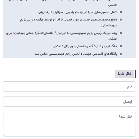
چیپس!
ادعای مامور سابق سیا درباره ماجراجویی اسرائیل علیه ایران
وضع محدودیت‌های جدید در مورد تجارت با ایران توسط وزارت دارایی رژیم
صهیونیستی!
پیام تبریک رئیس رژیم صهیونیستی به ایرانیان/ تقاضای«کنگره جهانی یهودیان» برای
حذف…
جنگ نرم در نمایشگاه رسانه‌های دیجیتال / عکس
پایگاه‌های اینترنتی موساد و ارتش رژیم صهیونیستی مختل شد
نظر شما