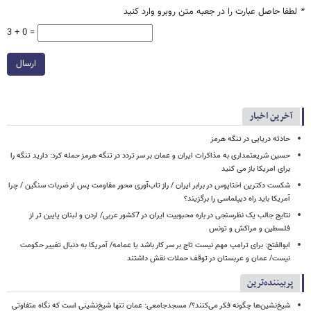
*
لطفا حاصل عبارت را در جعبه متن روبرو وارد کنید
3 + 0 =
ارسال
آخرین اخبار
حادثه دریایی در تنگه هرمز
حسین شریعتمداری به مذاکرات ایران و عمان بر سر تردد در تنگه هرمز حمله کرد: دارید تنگه را
برای امریکا باز می کنید
شکست دکترین اختاپوس در برابر ایران / راز تاب‌آوری محور مقاومت پس از ضربات سنگین / چرا
آمریکا باید راه دیپلماسی را برگزیند؟
نتایج جالب یک نظرسنجی در باره محبوبیت ایران در 7کشور عربی/ اردن و لبنان پایین تر از
فلسطین و مراکش و تونس
ابوالفتح: برای ترامپ مهم نیست تاج بر سر کار باشد یا عمامه/ آمریکا به دنبال تغییر حکومت
نیست/ عمان و عربستان در توقف حملات نقش داشتند
پربیننده‌ترین
شیخ‌نشین‌ها چگونه فکر می‌کنند؟/ مسجدجامعی: عمان تنها شیخ‌نشینی است که نگاه متفاوتی