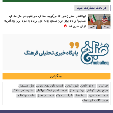
در بحث مشارکت کنید
ابوالفتح: حتی زمانی که می‌گوییم مذاکره نمی‌کنیم، در حال مذاکره
هستیم/ برجام برای ایران معجزه بود/ چون برجام به سود ایران بود آمریکا
از آن خارج شد
وبگردی
خبرآنلاین
راه نو آنلاین
بازی آنلاین
قیمت تلویزیون سونی
مبل مینیمال
جراح بینی گوشتی
پرشین هتل
قیمت آهن فولاد ایرانیان
اعتبارسنجی بانکی
قیمت طلا امروز
بلیط قطار
شرکت رادوکو
قیمت پروفیل
سایت یوتوتایمز
خرید اکانت chatgpt