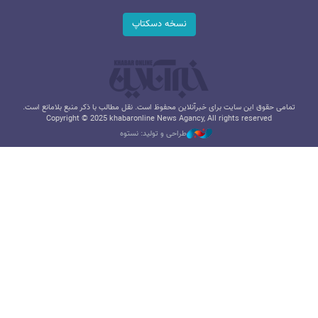
نسخه دسکتاپ
تمامی حقوق این سایت برای خبرآنلاین محفوظ است. نقل مطالب با ذکر منبع بلامانع است.
Copyright © 2025 khabaronline News Agancy, All rights reserved
طراحی و تولید: نستوه