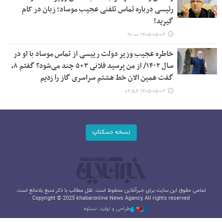
رئیسی درباره تماس تلفنی عجیب موساد؛ زبان در کام
گیرید!
۱۴۰۵-۰۵-۰۲ ۲۰:۰۰
خاطره عجیب وزیر دولت رییسی از تماس موساد با او در
سال ۱۴۰۲/ از من پرسید فلانی ۳+۵ چند می‌شود؟ گفتم ۸،
گفت همین الان خط هشتم سراسری گاز را زدیم
۱۴۰۵-۰۵-۰۲ ۰۹:۵۸
نسخه دسکتاپ
تمامی حقوق این سایت برای خبرآنلاین محفوظ است. نقل مطالب با ذکر منبع بلامانع است.
Copyright © 2025 khabaronline News Agancy, All rights reserved
طراحی و تولید: نستوه