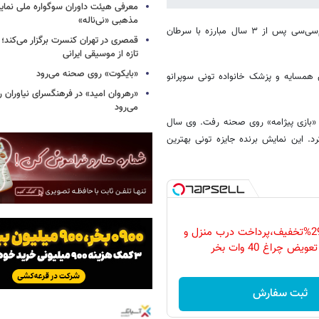
معرفی هیئت داوران سوگواره ملی نمای
مذهبی «نی‌ناله»
رابرت لوپون بازیگر سریال مشهور «سوپرانوها» و بنیانگذار تئاتر آف برادوی ام‌سی‌سی پس از ۳ سال مبارزه با سرطان
قمصری در تهران کنسرت برگزار می‌کند؛
تازه از موسیقی ایرانی
«بایکوت» روی صحنه می‌رود
 همسایه و پزشک خانواده تونی سوپرانو
«رهروان امید» در فرهنگسرای نیاوران
می‌رود
تولد شد و سال ۱۹۵۷ در کمدی موزیکال «بازی پیژامه» روی صحنه رفت. وی سال
رد. این نمایش برنده جایزه تونی بهترین
فقط امروز با 29%تخفیف،پرداخت درب منزل و
ویض چراغ 40 وات بخر
ثبت سفارش