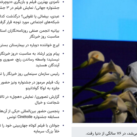
جشنواره جهانی/ نمایش فیلم در ۳ جشنواره دیگر
عبدی، بیضائی یا تقوایی؟ درگذشت کدا
شبکه‌های اجتماعی مورد توجه قرار گرف
بیانیه انجمن صنفی روزنامه‌نگاران استا
مناسبت روز خبرنگار
ایرج خواننده دوباره در بیمارستان بست
پیام وزیر ارشاد به مناسبت «روز خبرنگار»
نیستید؛ واسطه رساندن رنج، صبوری و
آیندگان هستید
رئیس سازمان سینمایی روز خبرنگار را 
یک فیلم مرموز در جشنواره ونیز حضور د
جایزه به لوکا گوادانینو
گزارش تصویری/ نمایش «هچل» در تالار 
شجاعت و خیال
پنجمین حضور بین‌المللی «یکی از آن‌ه
مسابقه جشنواره Cinétoile تونس
جوانان با فیلم کوتاه جهان‌بینی خود را ت
خلأ بزرگ سرمایه
ز دنیا رفت.