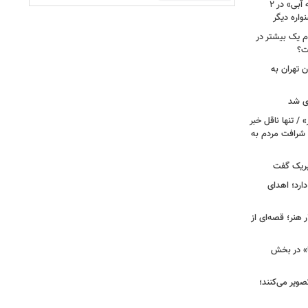
نامزدی بهترین فیلم و بازیگری «دوچرخه آبی» در ۲
م یک بیشتر در
ت؟
ن تهران به
ری شد
 / تنها ناقل خبر
 شرافت مردم به
تبریک گفت
ارد؛ اهدای
هنر؛ قصه‌ای از
ا» در بخش
صویر می‌کنند؛