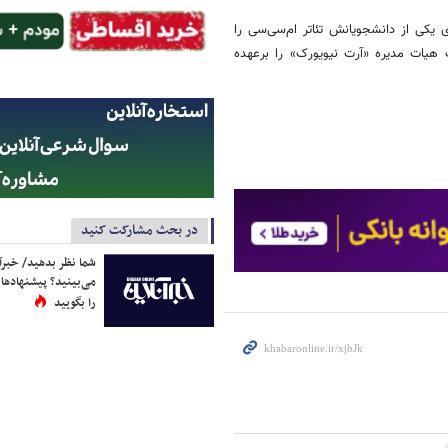
همکاری یکی از دانشجویانش تئاتر ام‌سی‌سی را
درام بود و ریاست هیات مدیره «آرت نیویورک» را برعهده
در بحث مشارکت کنید
شما نظر بدهید/ خبرآن
می‌بینید؟ پیشنهادها 
را بگویید