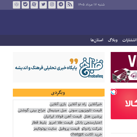
شنبه ۱۷ مرداد ۱۴۰۵
انتشارات
وبلاگ
استان‌ها
وبگردی
خبرآنلاین
راه نو آنلاین
بازی آنلاین
قیمت تلویزیون سونی
مبل مینیمال
جراح بینی گوشتی
پرشین هتل
قیمت آهن فولاد ایرانیان
اعتبارسنجی بانکی
قیمت طلا امروز
بلیط قطار
شرکت رادوکو
قیمت پروفیل
سایت یوتوتایمز
خرید اکانت chatgpt