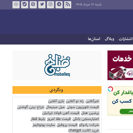
شنبه ۱۷ مرداد ۱۴۰۵
انتشارات
وبلاگ
استان‌ها
وبگردی
خبرآنلاین
راه نو آنلاین
بازی آنلاین
قیمت تلویزیون سونی
مبل مینیمال
جراح بینی گوشتی
پرشین هتل
قیمت آهن فولاد ایرانیان
اعتبارسنجی بانکی
قیمت طلا امروز
بلیط قطار
شرکت رادوکو
قیمت پروفیل
سایت یوتوتایمز
خرید اکانت chatgpt