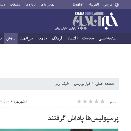
فارسی
العربية
English
تماس با ما
درباره ما
تبلیغات
آرشی
صفحه اصلی
سیاست
اقتصاد
فرهنگ
جامعه
بین‌الملل
ورزش
تا
صفحه اصلی
اخبار ورزشی
لیگ برتر
۸ شهریور ۱۴۰۱ - ۲۳:۵۱
۰ نفر
پرسپولیس‌ها پاداش گرفتند