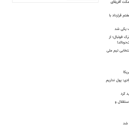
کت آفریقای
تم قرارداد با
 یکی شد
ک فوتبال؛ از
تخابی تیم ملی
یکا
دی: پول نداریم
د کرد
ستقلال و
 شد