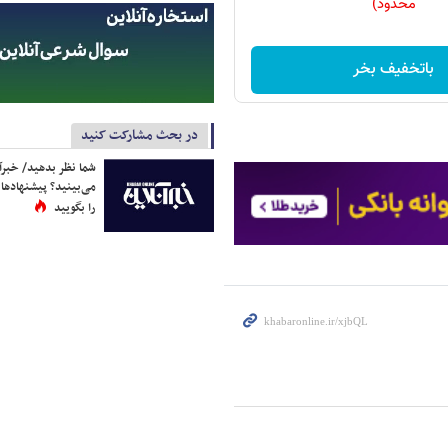
محدود)
باتخفیف بخر
در بحث مشارکت کنید
شما نظر بدهید/ خبرآن
می‌بینید؟ پیشنهادها 
را بگویید