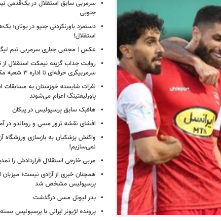
سرمربی سابق استقلال در یک‌قدمی نیم
جنوبی
دستمزد باورنکردنی جنپو در یونان؛ یک‌هف
استقلال!
عکس | مجتبی جباری سرمربی تیم لیگ
روایت جذاب گزینه نیمکت استقلال از تر
سرمربیگری حرفه‌ای تا اداره ۳ شعبه مک‌دونالد!
نفرات شایسته خوزستان به مسابقات ان
پاورلیفتینگ اعزام می‌شوند
هافبک سابق پرسپولیس در پیکان
افشای نقشه ترور مسی و رونالدو در آمر
واکنش پزشکیان به بازسازی ورزشگاه آزا
نمی‌سازیم!
مربی خارجی استقلال قراردادش را تمدی
همچنان خبری از آزادی نیست؛ میزبان ا
پرسپولیس مشخص شد
پدر لیونل مسی درگذشت
پرونده لژیونر ایرانی با پرسپولیس بسته