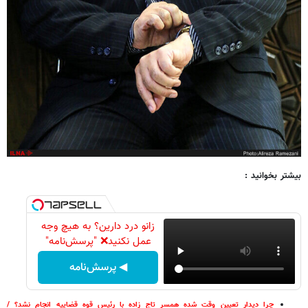
بیشتر بخوانید :
زانو درد دارین؟ به هیچ وجه
عمل نکنید❌ "پرسش‌نامه"
◀ پرسش‌نامه
چرا دیدار تعیین وقت شده همسر تاج زاده با رئیس قوه قضاییه انجام نشد؟ /