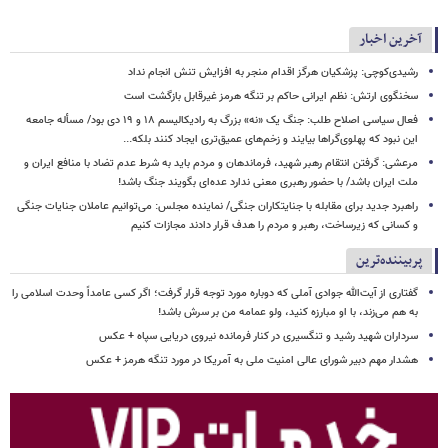
آخرین اخبار
رشیدی‌کوچی: پزشکیان هرگز اقدام منجر به افزایش تنش انجام نداد
سخنگوی ارتش: نظم ایرانی حاکم بر تنگه هرمز غیرقابل بازگشت است
فعال سیاسی اصلاح طلب: جنگ یک «نه» بزرگ به رادیکالیسم ۱۸ و ۱۹ دی بود/ مسأله جامعه
این نبود که پهلوی‌گراها بیایند و زخم‌های عمیق‌تری ایجاد کنند بلکه...
مرعشی: گرفتن انتقام رهبر شهید، فرماندهان و مردم باید به شرط عدم تضاد با منافع ایران و
ملت ایران باشد/ با حضور رهبری معنی ندارد عده‌ای بگویند جنگ باشد!
راهبرد جدید برای مقابله با جنایتکاران جنگی/ نماینده مجلس: می‌توانیم عاملان جنایات جنگی
و کسانی که زیرساخت‌، رهبر و مردم را هدف قرار دادند مجازات کنیم
پربیننده‌ترین
گفتاری از آیت‌الله جوادی آملی که دوباره مورد توجه قرار گرفت؛ اگر کسی عامداً وحدت اسلامی را
به هم می‌زند، با او مبارزه کنید، ولو عمامه من بر سرش باشد!
سرداران شهید رشید و تنگسیری در کنار فرمانده نیروی دریایی سپاه + عکس
هشدار مهم دبیر شورای عالی امنیت ملی به آمریکا در مورد تنگه هرمز + عکس