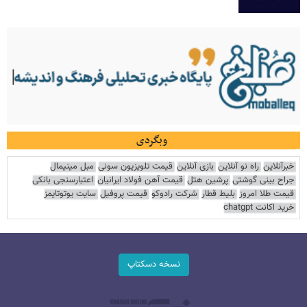
وبگردی
خبرآنلاین
راه نو آنلاین
بازی آنلاین
قیمت تلویزیون سونی
مبل مینیمال
جراح بینی گوشتی
پرشین هتل
قیمت آهن فولاد ایرانیان
اعتبارسنجی بانکی
قیمت طلا امروز
بلیط قطار
شرکت رادوکو
قیمت پروفیل
سایت یوتوتایمز
خرید اکانت chatgpt
نسخه دسکتاپ