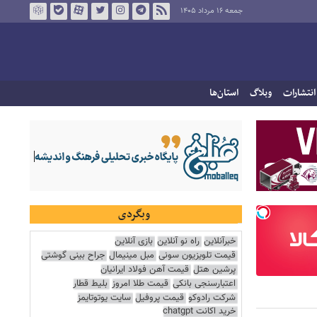
جمعه ۱۶ مرداد ۱۴۰۵
انتشارات
وبلاگ
استان‌ها
وبگردی
خبرآنلاین
راه نو آنلاین
بازی آنلاین
قیمت تلویزیون سونی
مبل مینیمال
جراح بینی گوشتی
پرشین هتل
قیمت آهن فولاد ایرانیان
اعتبارسنجی بانکی
قیمت طلا امروز
بلیط قطار
شرکت رادوکو
قیمت پروفیل
سایت یوتوتایمز
خرید اکانت chatgpt