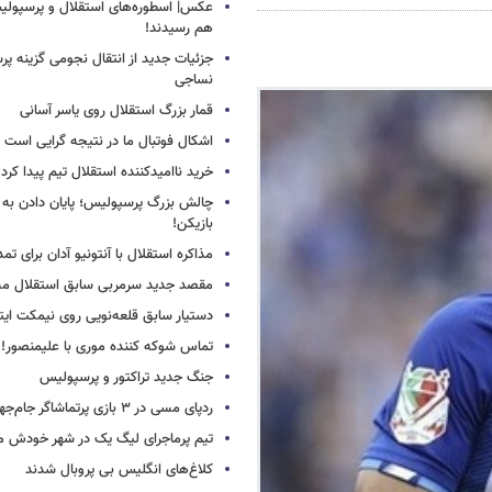
عکس| اسطوره‌های استقلال و پرسپولی
هم رسیدند!
جزئیات جدید از انتقال نجومی گزینه پ
نساجی
قمار بزرگ استقلال روی یاسر آسانی
اشکال فوتبال ما در نتیجه گرایی است
خرید ناامیدکننده استقلال تیم پیدا کرد
چالش بزرگ پرسپولیس؛ پایان دادن به 
بازیکن!
مذاکره استقلال با آنتونیو آدان برای تمد
مقصد جدید سرمربی سابق استقلال
دستیار سابق قلعه‌نویی روی نیمکت ایتال
تماس شوکه کننده موری با علیمنصور!
جنگ جدید تراکتور و پرسپولیس
ردپای مسی در ۳ بازی پرتماشاگر جام‌جهانی!
تیم پرماجرای لیگ یک در شهر خودش ما
کلاغ‌های انگلیس بی پروبال شدند