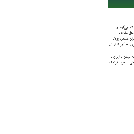
که می‌گوییم
حال مذاکره
ران معجزه بود/
ن بود آمریکا از آن
لبنان با ایران /
ی با حزب نزدیک