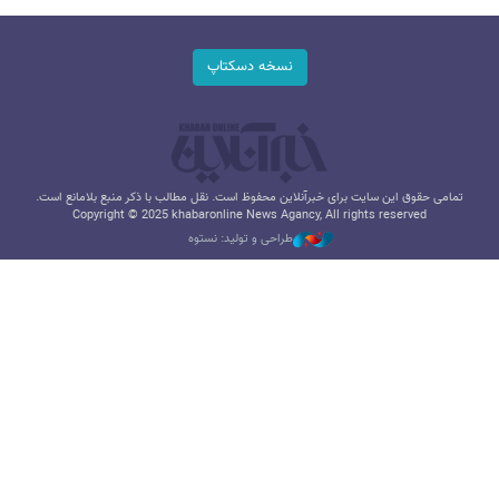
نسخه دسکتاپ
تمامی حقوق این سایت برای خبرآنلاین محفوظ است. نقل مطالب با ذکر منبع بلامانع است.
Copyright © 2025 khabaronline News Agancy, All rights reserved
طراحی و تولید: نستوه