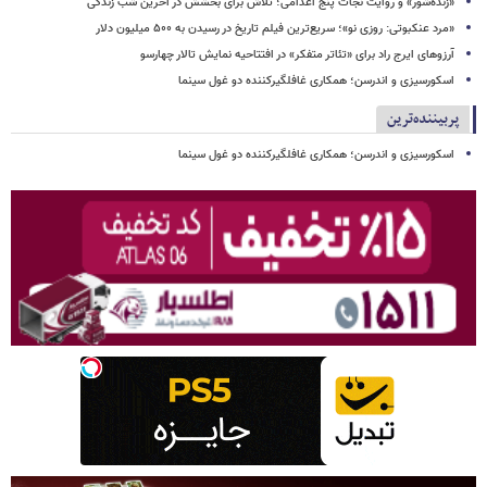
«زنده‌شور» و روایت نجات پنج اعدامی؛ تلاش برای بخشش در آخرین شب زندگی
«مرد عنکبوتی: روزی نو»؛ سریع‌ترین فیلم تاریخ در رسیدن به ۵۰۰ میلیون دلار
آرزوهای ایرج راد برای «تئاتر متفکر» در افتتاحیه نمایش تالار چهارسو
اسکورسیزی و اندرسن؛ همکاری غافلگیرکننده دو غول سینما
پربیننده‌ترین
اسکورسیزی و اندرسن؛ همکاری غافلگیرکننده دو غول سینما