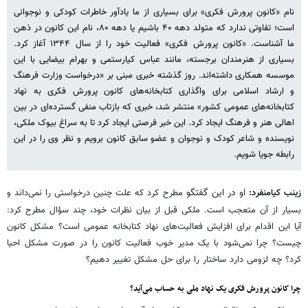
نام «کانون پرورش فکری» برای بسیاری از ما یادآور خاطرات کودکی و نوجوانی
است؛ تفاوتی ندارد که متولد دهه ۴۰ باشیم یا دهه ۸۰، نام این کانون در ذهن
ما آشناست. «کانون پرورش فکری» فعالیت خود را از سال ۱۳۴۴ آغاز کرد.
بسیاری از هنرمندان برجسته، مانند عباس کیارستمی و بهرام بیضایی با این
موسسه همکاری داشته‌اند. روز گذشته خبری مبنی بر «درخواست وزارت فرهنگ
و ارشاد اسلامی برای واگذاری کتابخانه‌های کانون پرورش فکری به نهاد
کتابخانه‌های عمومی کشور» منتشر شد، خبری که بازتاب منفی گسترده‌ای در بین
اهالی هنر و فرهنگ ایجاد کرد. این خبر فرصتی ایجاد کرد تا به سراغ بیوک ملکی،
نویسنده و شاعر کودک و نوجوان و عضو سابق کانون برویم و نظر وی را در این
رابطه جویا شویم.
او در این گفتگو
زینب کیامنفرد:
مطرح کرد که علت چنین درخواستی را نمی‌داند و
بسیار از آن متعجب است. ملکی قبل از بیان نظرات خود، چند سؤال مطرح کرد:
آیا این اقدام برای افزایش فعالیت‌های نهاد کتابخانه عمومی است؟ مشکل کانون
چیست؟ چرا نمی‌شود با یک مدیر خوب فعالیت کانون را در صورت مشکل احیا
کرد؟ چه لزومی دارد ساختار را برای حل مشکل تغییر دهیم؟
چرا کانون پرورش فکری یک نهاد ملی به حساب می‌آید؟