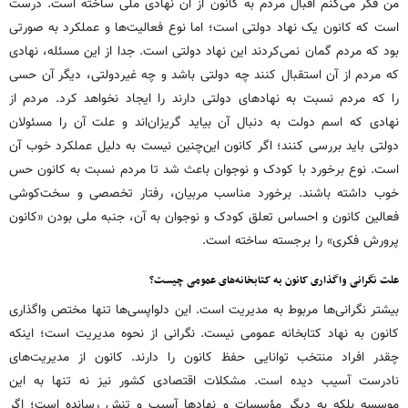
من فکر می‌کنم اقبال مردم به کانون از آن نهادی ملی ساخته است. درست
است که کانون یک نهاد دولتی است؛ اما نوع فعالیت‌ها و عملکرد به صورتی
بود که مردم گمان نمی‌کردند این نهاد دولتی است. جدا از این مسئله، نهادی
که مردم از آن استقبال کنند چه دولتی باشد و چه غیردولتی، دیگر آن حسی
را که مردم نسبت به نهادهای دولتی دارند را ایجاد نخواهد کرد. مردم از
نهادی که اسم دولت به دنبال آن بیاید گریزان‌اند و علت آن را مسئولان
دولتی باید بررسی کنند؛ اگر کانون این‌چنین نیست به دلیل عملکرد خوب آن
است. نوع برخورد با کودک و نوجوان باعث شد تا مردم نسبت به کانون حس
خوب داشته باشند. برخورد مناسب مربیان، رفتار تخصصی و سخت‌کوشی
فعالین کانون و احساس تعلق کودک و نوجوان به آن، جنبه ملی بودن «کانون
پرورش فکری» را برجسته ساخته است.
علت نگرانی واگذاری کانون به کتابخانه‌های عمومی چیست؟
بیشتر نگرانی‌ها مربوط به مدیریت است. این دلواپسی‌ها تنها مختص واگذاری
کانون به نهاد کتابخانه عمومی نیست. نگرانی از نحوه مدیریت است؛ اینکه
چقدر افراد منتخب توانایی حفظ کانون را دارند. کانون از مدیریت‌های
نادرست آسیب دیده است. مشکلات اقتصادی کشور نیز نه تنها به این
موسسه بلکه به دیگر مؤسسات و نهادها آسیب و تنش رسانده است؛ اگر