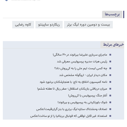
برچسب‌ها
بیست و دومین دوره لیگ برتر
ریکاردو ساپینتو
کاوه رضایی
خبرهای مرتبط
ماجرای سربازی علیرضا بیرانوند در ۳۰ سالگی!
رئیس هیات مدیره پرسپولیس معرفی شد
چه کسی لیست تیم ملی را به کی‌روش داد؟
مکان دیدار ایران - اروگوئه مشخص شد
نامه کمیسیون اخلاق به تاج: با هنجارشکنان برخورد شود
میزان دریافتی بازیکنان استقلال؛ صفر ریال تا هفته ششم!
آغاز جنگ پرسپولیس با کی‌روش!
شوک باورنکردنی به پرسپولیس و بیرانوند!
تصادف وحشتناک ستاره لیگ برتری با بنز گران‌قیمت/عکس
استعداد غیر قابل توقفی که فوتبال بریتانیا را از نو ساخت/عکس