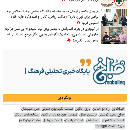
«پیمان مکه» و آرایش جدید منطقه / ائتلاف نظامی جدید اسلامی چه
پیامی برای تهران دارد؟ / مثلث ریاض، آنکارا و اسلام‌آباد علیه خلاء
امنیتی غرب
از آب‌بازی در پارک آب‌وآتش تا تجمع برای نیما تکیدو؛«این نسل هرآنچه
حکومتی نیست می‌پسندند»/ الگوهای رسمی دیگر مرجع نیستند/ یقه
نوجوان‌ها را نگیرید!
وبگردی
خبرآنلاین
راه نو آنلاین
بازی آنلاین
قیمت تلویزیون سونی
مبل مینیمال
جراح بینی گوشتی
پرشین هتل
قیمت آهن فولاد ایرانیان
اعتبارسنجی بانکی
قیمت طلا امروز
بلیط قطار
شرکت رادوکو
قیمت پروفیل
سایت یوتوتایمز
خرید اکانت chatgpt