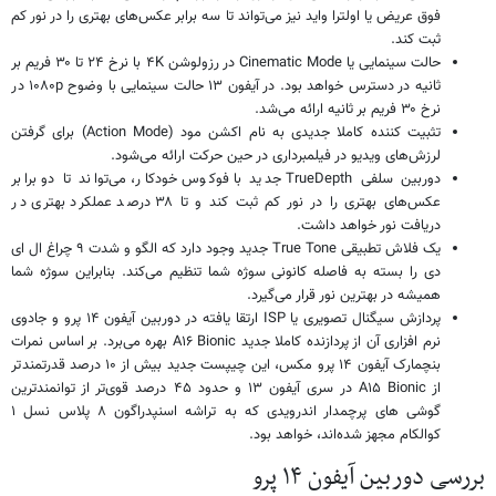
فوق عریض یا اولترا واید نیز می‌تواند تا سه برابر عکس‌های بهتری را در نور کم
ثبت کند.
حالت سینمایی یا Cinematic Mode در رزولوشن ۴K با نرخ ۲۴ تا ۳۰ فریم بر
ثانیه در دسترس خواهد بود. در آیفون ۱۳ حالت سینمایی با وضوح ۱۰۸۰p در
نرخ ۳۰ فریم بر ثانیه ارائه می‌شد.
تثبیت کننده کاملا جدیدی به نام اکشن مود (Action Mode) برای گرفتن
لرزش‌های ویدیو در فیلمبرداری در حین حرکت ارائه می‌شود.
دوربین سلفی TrueDepth جدید با فوکوس خودکار، می‌تواند تا دو برابر
عکس‌های بهتری را در نور کم ثبت کند و تا ۳۸ درصد عملکرد بهتری در
دریافت نور خواهد داشت.
یک فلاش تطبیقی True Tone جدید وجود دارد که الگو و شدت ۹ چراغ ال ای
دی را بسته به فاصله کانونی سوژه شما تنظیم می‌کند. بنابراین سوژه شما
همیشه در بهترین نور قرار می‌گیرد.
پردازش سیگنال تصویری یا ISP ارتقا یافته در دوربین آیفون ۱۴ پرو و جادوی
نرم افزاری آن از پردازنده کاملا جدید A۱۶ Bionic بهره می‌برد. بر اساس نمرات
بنچمارک آیفون ۱۴ پرو مکس، این چیپست جدید بیش از ۱۰ درصد قدرتمندتر
از A۱۵ Bionic در سری آیفون ۱۳ و حدود ۴۵ درصد قوی‌تر از توانمندترین
گوشی های پرچمدار اندرویدی که به تراشه اسنپدراگون ۸ پلاس نسل ۱
کوالکام مجهز شده‌اند، خواهد بود.
بررسی دوربین آیفون ۱۴ پرو