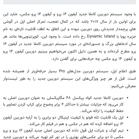
با وجود سیستم دوربین کاملا جدید آیفون ۱۴ پرو و آیفون ۱۴ پرو مکس، شاید این
برای اولین بار از سال ۲۰۱۷ باشد که در کمال تعجب، تمرکز اصلی اپل در گوشی
های پرچمدار جدیدش روی دوربین نبوده و این اتفاق به لطف قابلیت تازه‌ای به نام
جزیره پویا یا Dynamic Island رخ داده است. با وجود این، کوپرتینویی‌ها مانند هر
سال ادعاهای بزرگ و جسورانه‌ای در مورد سیستم دوربین کاملا جدید در آیفون ۱۴
پرو مطرح کرده‌اند و به همین دلیل اکنون می‌خواهیم ببینیم دوربین آیفون ۱۴ پرو
و آیفون ۱۴ پرو مکس چه حرف‌هایی برای گفتن دارد.
طبق اعلام اپل، سیستم دوربین مدل‌های Pro بسیار حرفه‌ای‌تر از همیشه شده
است. قبل از هر چیز ویژگی‌های این سیستم دوربین جدید را به طور لیست‌وار
معرفی می‌کنیم:
دوربین کاملا جدید کواد پیکسل ۴۸ مگاپیکسلی به عنوان دوربین اصلی به
کار می‌رود که جزئیات بیشتر با حداکثر ۴ برابر وضوح برای کراپ کردن تصاویر با
حفظ کیفیت را ارائه می‌کند.
اپل یک قابلیت تله فوتو با کیفیت اپتیکال دو برابری را به آرایه دوربین آیفون
۱۴ پرو اضافه کرده که هم در عکس و هم در فیلم کار می‌کند.
تیم کوک و شرکت اپل قول داده که دوربین اصلی جدید آیفون ۱۴ پرو و پرو
مکس تا دو برابر عکس‌های بهتری را در نور کم تهیه می‌کند و دوربین جدید