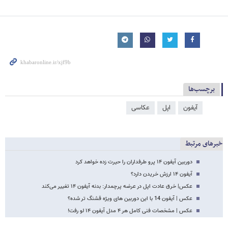
برچسب‌ها
آیفون
اپل
عکاسی
خبرهای مرتبط
دوربین آیفون ۱۴ پرو طرفداران را حیرت زده خواهد کرد
آیفون ۱۴ ارزش خریدن دارد؟
عکس| خرق عادت اپل در عرضه پرچمدار: بدنه آیفون ۱۴ تغییر می‌کند
عکس | آیفون 14 با این دوربین های ویژه قشنگ تر شده؟
عکس | مشخصات فنی کامل هر ۴ مدل آیفون ۱۴ لو رفت!