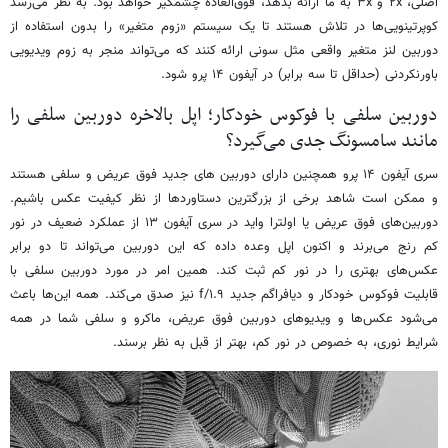
اصلی، ۲x و ۳x به ما ارائه بدهد، فوق‌العاده چشمگیر خواهد بود. به نظر می‌رسد
کوپرتینویی‌ها در تلاش هستند تا یک سیستم «زوم متغیر» را بدون استفاده از
دوربین لنز متغیر واقعی مثل سونی ارائه کنند که می‌تواند منجر به زوم ویدیویی
باورنکردنی (حداقل تا سه برابر) در آیفون ۱۴ پرو شود.
دوربین سلفی با فوکوس خودکار؛ اپل بالاخره دوربین سلفی را
مانند سامسونگ جدی می‌گیرد؟
سری آیفون ۱۴ پرو همچنین دارای دوربین های جدید فوق عریض و سلفی هستند
و ممکن است شاهد برخی از بزرگترین دستاوردها از نظر کیفیت عکس باشیم.
دوربین‌های فوق عریض یا اولترا واید در سری آیفون ۱۳ از عملکرد ضعیف در نور
کم رنج می‌برند و اکنون اپل وعده داده که این دوربین می‌تواند تا دو برابر
عکس‌های بهتری را در نور کم ثبت کند. همین امر در مورد دوربین سلفی با
قابلیت فوکوس خودکار و دیافراگم جدید f/۱.۹ نیز صدق می‌کند. همه این‌ها باعث
می‌شود عکس‌ها و ویدیوهای دوربین فوق عریض، ماکرو و سلفی شما در همه
شرایط نوری، به خصوص در نور کم، بهتر از قبل به نظر برسند.