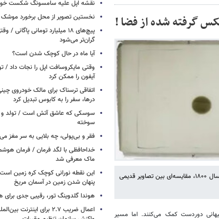
نقشه اپل علیه سامسونگ شکست خور
نخستین تصویر از محل برخورد موشک ف
کس گرفته شده از فضا !
پیچ‌های ۱۸ میلیارد تومانی پاگانی /
گران‌تر می‌شود
آیا ماه در حال کوچک شدن است؟
وقتی مایکروسافت اپل را نجات داد / 
آیفون را ممکن کرد
اتفاقی ترسناک برای مالک خودروی چین
درها، سفر را به کابوس تبدیل کرد
سوسکی که عاشق آتش است / تولد و ز
سوخته
فقر و بی‌پولی، چه بلایی به سر مغز می‌آ
خداحافظی با لگد فرمان / فرمان هوشم
ماک معرفی شد
این نقطه نورانی کوچک کره زمین است 
گجت نیوز نوشت: در ادامه برای نشان دادن پیشرفت تلکسوپ های فضایی از سال ۱۸۰۰، مقایسه‌ای بین تصاویر قدیمی
پنهان شدن زمین در آسمان مریخ
هوندا گلدوینگ تور، رقیبی جدی برای ه
اعمال ضریب ۲.۷ برای اینترنت 
کیهانی دوردست کمک می‌کنند. اما مسیر