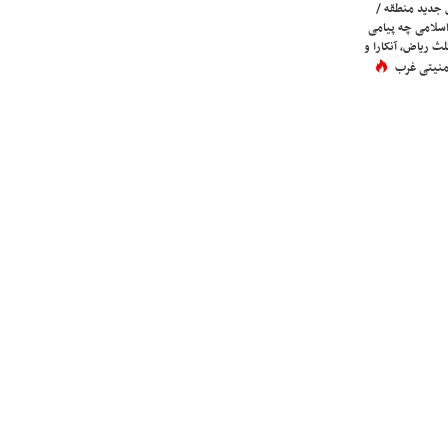
 جدید منطقه /
اسلامی چه پیامی
لث ریاض، آنکارا و
 امنیتی غرب