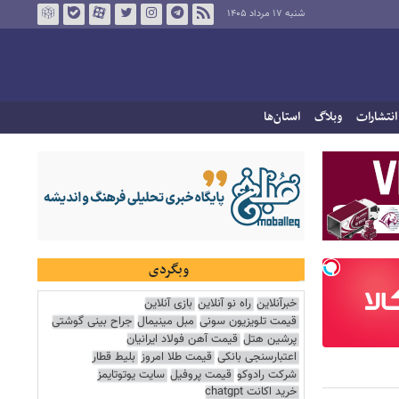
شنبه ۱۷ مرداد ۱۴۰۵
انتشارات
وبلاگ
استان‌ها
وبگردی
خبرآنلاین
راه نو آنلاین
بازی آنلاین
قیمت تلویزیون سونی
مبل مینیمال
جراح بینی گوشتی
پرشین هتل
قیمت آهن فولاد ایرانیان
اعتبارسنجی بانکی
قیمت طلا امروز
بلیط قطار
شرکت رادوکو
قیمت پروفیل
سایت یوتوتایمز
خرید اکانت chatgpt