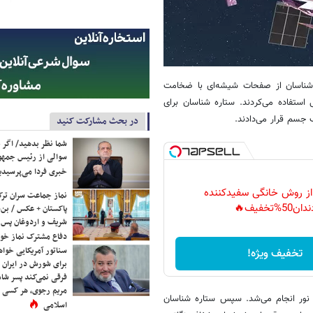
ر قرن نوزدهم تا دهه ۱۹۸۰ میلادی) ستاره شناسان از صفحات شیشه‌ای با ضخامت
 استفاده می‌کردند. ستاره شناسان برای
جسم قرار می‌دادند.
در بحث مشارکت کنید
شما نظر بدهید/ اگر خ
سوالی از رئیس جمه
خبری فردا می‌پرسیدی
 از روش خانگی سفیدکننده
نماز جماعت سران ترک
دان50%تخفیف🔥
پاکستان + عکس / بن‌س
شریف و اردوغان پس ا
دفاع مشترک نماز خوا
سناتور آمریکایی خواه
تخفیف ویژه!
برای شورش در ایران 
فرقی نمی‌کند پسر شاه 
مریم رجوی، هر کسی 
نور انجام می‌شد. سپس ستاره شناسان
اسلامی