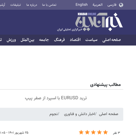
فارسی
العربية
English
تماس با ما
درباره ما
تبلیغات
آرشی
صفحه اصلی
سیاست
اقتصاد
فرهنگ
جامعه
بین‌الملل
ورزش
تا
مطالب پیشنهادی
ترید EURUSD با اسپرد از صفر پیپ
صفحه اصلی
اخبار دانش و فناوری
نجوم
۲۵ شهریور ۱۴۰۱ - ۱۱:۰۵
۳ نفر