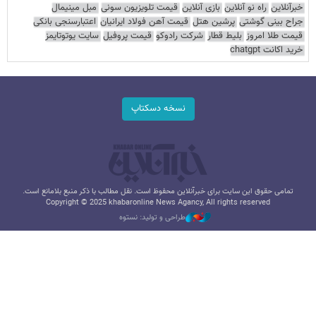
خبرآنلاین
راه نو آنلاین
بازی آنلاین
قیمت تلویزیون سونی
مبل مینیمال
جراح بینی گوشتی
پرشین هتل
قیمت آهن فولاد ایرانیان
اعتبارسنجی بانکی
قیمت طلا امروز
بلیط قطار
شرکت رادوکو
قیمت پروفیل
سایت یوتوتایمز
خرید اکانت chatgpt
نسخه دسکتاپ
تمامی حقوق این سایت برای خبرآنلاین محفوظ است. نقل مطالب با ذکر منبع بلامانع است.
Copyright © 2025 khabaronline News Agancy, All rights reserved
طراحی و تولید: نستوه