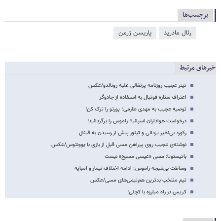
برچسب‌ها
رئال مادرید
پاریسن ژرمن
خبرهای مرتبط
تیتر عجیب روزنامه پرتغالی علیه رونالدو/عکس
اعتراف ستاره فوتبال به استفاده از جادوگر
توصیه عجیب به مهدی طارمی؛ پورتو را ترک کن!
درخواست هواداران اسپانیا؛ راموس را برگردانید!
رکورد بی‌نظیر یزدانی و تیلور پیش از رسیدن به فینال
نوشته‌ی عجیب روی پیراهن مسی قبل از بازی با یوونتوس/عکس
باتیستوتا: مسی «عیسی مسیح» نیست
وساطت بی‌نتیجه راموس؛ ادامه اختلاف نیمار و امباپه
تیم منتخب بدترین هم‌تیمی‌های مسی/عکس
کریس در راه مبارزه با کچلی!