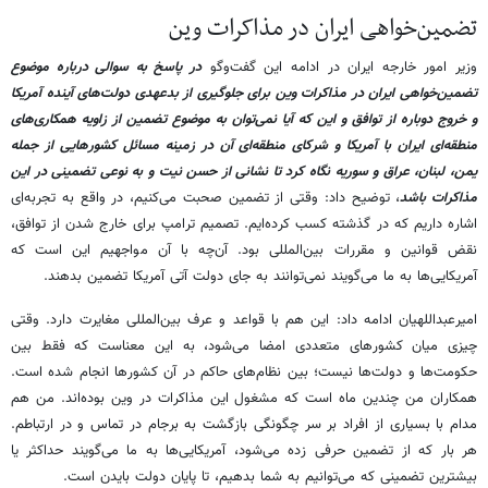
تضمین‌خواهی ایران در مذاکرات وین
وزیر امور خارجه ایران در ادامه این گفت‌وگو
در پاسخ به سوالی درباره موضوع
تضمین‌خواهی ایران در مذاکرات وین برای جلوگیری از بدعهدی دولت‌های آینده آمریکا
و خروج دوباره از توافق و این که آیا نمی‌توان به موضوع تضمین از زاویه همکاری‌های
منطقه‌ای ایران با آمریکا و شرکای منطقه‌ای آن در زمینه مسائل کشورهایی از جمله
یمن، لبنان، عراق و سوریه نگاه کرد تا نشانی از حسن نیت و به نوعی تضمینی در این
مذاکرات باشد
، توضیح داد: وقتی از تضمین صحبت می‌کنیم، در واقع به تجربه‌ای
اشاره داریم که در گذشته کسب کرده‌ایم. تصمیم ترامپ برای خارج شدن از توافق،
نقض قوانین و مقررات بین‌المللی بود. آن‌چه با آن مواجهیم این است که
آمریکایی‌ها به ما می‌گویند نمی‌توانند به جای دولت آتی آمریکا تضمین بدهند.
امیرعبداللهیان ادامه داد: این هم با قواعد و عرف بین‌المللی مغایرت دارد. وقتی
چیزی میان کشورهای متعددی امضا می‌شود، به این معناست که فقط بین
حکومت‌ها و دولت‌ها نیست؛ بین نظام‌های حاکم در آن کشورها انجام شده است.
همکاران من چندین ماه است که مشغول این مذاکرات در وین بوده‌اند. من هم
مدام با بسیاری از افراد بر سر چگونگی بازگشت به برجام در تماس و در ارتباطم.
هر بار که از تضمین حرفی زده می‌شود، آمریکایی‌ها به ما می‌گویند حداکثر یا
بیشترین تضمینی که می‌توانیم به شما بدهیم، تا پایان دولت بایدن است.