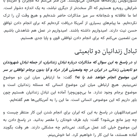
ستون‌نویس روزنامه‌ها علیه‌مان می‌نویسند. من فکر می‌کنم که ما[ایران و آمریکا] با
شرایطی رو‎به‌رو هستیم که اگر سخت‌تر از دیگری نباشد، به یک اندازه دشوار است.
اما ما عاقلانه و شجاعانه سر میز مذاکرات حاضر شده‌ایم و هیچ وقت آن را ترک
نکرده‌ایم. ما پیام‌های بسیاری از آمریکا دریافت کرده‌ایم که برای انجام دادن توافق
حسن نیت دارند. امیدواریم داشته باشند. امیدواریم در عمل هم شاهدش باشیم.
من تضمین می‌کنم که برای انجام دادن توافقی قوی و پایا جدی هستیم.
تبادل زندانیان دو تابعیتی
او
در پاسخ به این سوال که مذاکرات درباره تبادل زندانیان، از جمله تبادل شهروندان
دو تابعیتی زندانی در ایران در چه وضعیتی قرار دراد و آیا بدون برجام توافقی بر سر
این موضوع انجام خواهد شد یا نه؟
گفت: ما ارتباطی میان این دو موضوع
نمی‌بینیم. هیچ ارتباطی میان این موضوع انسانی که مسئله زندانیان است و
موضوع برجام وجود ندارد. ما بی‌چون‌وچرا آماده این تبادل زندانیان هستیم چون
باور داریم که این موضوعی انسانی است. ما این را به آمریکایی‌ها هم گفته‌ایم.
امیرعبداللهیان در پاسخ به این که ایران برای انجام شدن این کار منتظر چیست و
چه چیز مانع می‌شود؟ گفت: باید طرف خودتان را مقصر بدانید. در پاسخ دادن به
این موضوع خیلی کند عمل می‌کنند. نمی‌دانم چه مشکلی دارند. هر وقت بگویند
آماده هستند، ما این کار را خواهیم کرد. اما خوش‌بینم.