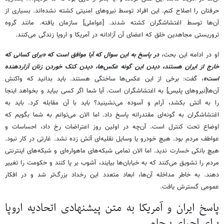
حرفتان را اصلاح کنم. این افراد توسط نیروهای امنیتی کشته نشده‌اند. بسیاری از
آن‌ها توسط اغتشاشگران کشته شدند. [عواملی] سازمان یافته. مانند گروه
تروریستی مجاهدین خلق که اعضای آن آزادانه در آمریکا و اروپا زندگی می‌کنند.
او در ادامه این بحث،
در پاسخ به این سوال که آیا موافق است که «برای کسانی که
خارج از ایران هستند، دیدن این گونه عکس‌ها، دیدن کتک خوردن زنان آزاردهنده
است»
، گفت: برخی از این عکس‌ها ساختگی هستند. باید بدانید که واکنش
آن‌ها[نیروهای پلیس] به اغتشاشگران است. آیا شما اگر کسی بیاید و بخواهد اینجا
را به آتش بکشد، آرام و آسوده می‌نشینید؟ باید با آن مقابله کرد. باید به
اغتشاشگران به گونه‌ای مقتدرانه پاسخ داد. اما الان می‌توانم به شما بگویم که
اوضاع تحت کنترل است. آن‌چه در اولین روز اعتراضات رخ داد، احساسات و
عواطف مردم بود. هیچ خودرو یا وسایل نقلیه‌ای آتش زده نشد. غارتی در کار نبود.
هیچ بانکی خسارت ندید. اما الان تمامی شبکه‌های ماهواره‌ای و شبکه‌های اینترنتی
مردم را تشویق می‌کنند که به خیابان‌ها بیایند، آشوب بر پا کنند و حکومت را تغییر
دهند. به خاطر مداخله آن‌ها، ابعاد متعدد این رخداد بزرگ‌تر شد و در افکار
عمومی گسترش یافت.
پاسخ ایران و آمریکا به متن پیشنهادی اتحادیه اروپا
برای احیای برجام