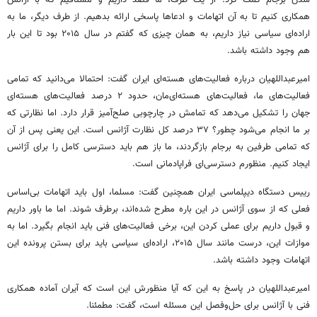
همکاری کنیم تا به آن اتهامات و ادعاها پاسخی ارائه بدهیم. از طرف دیگر، ما به
اراده‌ای سیاسی نیاز داریم، به همان چیزی که گفتم در سال ۲۰۱۵ بود تا این بار
هم وجود داشته باشد.
امیرعبداللهیان درباره فعالیت‌های هسته‌ای ایران گفت: احتمالا می‌دانید که تمامی
فعالیت‌های ما، فعالیت‌های هسته‌ای‌مان، حدود ۲ درصد فعالیت‌های هسته‌ای
جهان را تشکیل می‌دهد که تمامش در چارچوبی صلح‌آمیز قرار دارد. اما نظارتی که
بر ما انجام می‌شود چطور؟ ۳۷ درصد کل نظارت آژانس است. این یعنی پس از آن
که تمامی طرفین به برجام بازگردند، ما باز هم باید دسترسی کامل را برای آژانس
ایجاد کنیم. منظورم دسترسی‌ای فراپادمانی است.
رییس دستگاه دیپلماسی ایران همچنین گفت: مسلما، اول باید اتهامات بی‌اساس
فعلی که از سوی آژانس در این باره مطرح شده‌اند، برطرف شوند. اما ما باور داریم
و قبول داریم برای عملی کردن این، برخی فعالیت‌های فنی باید انجام بگیرد. اما به
موازات این، درست مانند سال ۲۰۱۵، اراده‌ای سیاسی باید برای بستن پرونده این
اتهامات وجود داشته باشد.
امیرعبداللهیان در پاسخ به این که آیا منظورش این است که آیران آماده همکاری
فنی با آژانس برای حل‌وفصل این مسئله است، گفت: مطمئنا.