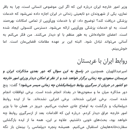
وزیر امور خارجه ایران درباره این که اگر این موضوعی انسانی است، چرا به باقر
نمازی، یکی از شهروندان دو تابعیتی زندانی در ایران اجازه داده نمی‌شود که خدمات
پزشکی دریافت کند؟ توضیح داد: او با خدمات وی‌آی‌پی از تمامی امکانات بهره‌مند
است. به او خدمات پزشکی وی‌آی‌پی ارائه می‌شود. دسترسی کنسولی ایجاد شده
است. اعضای خانواده‌اش به طور منظم با او دیدار می‌کنند. من فکر می‌کنم به
آسانی می‌تواند تبادل شود. البته این بر عهده مقامات قضایی‌مان است. اما
خوش‌بینم.
روابط ایران با عربستان
امیرعبداللهیان همچنین
در پاسخ به این سوال که دور بعدی مذاکرات ایران و
عربستان سعودی چه زمانی برگزار خواهد شد و از نظر او امکان دیدار وزرای امور خارجه
دو کشور در جریان از سرگیری روابط دیپلماتیکشان چه زمانی میسر می‌شود
؟ گفت: پنج
دور مذاکره میان ما و سعودی‌ها در بغداد انجام شده است. برخی توافقات انجام
شده است. برخی اجرایی شده‌اند. برخی اجرایی نشده‌اند. ما از ایده روابط
دیپلماتیک و بازگشت به اوضاع عادی حمایت می‌کنیم. دیروز در همان جا با وزیر
امور خارجه عراق دیدار کردم. درباره این که اقدامات بعد از ازسرگیری روابط چه
خواهد بود، بحث‌های خوبی داشتیم. علاوه بر این، همه ما از ایده بازگشایی
سفارت‌خانه‌هایمان استقبال می‌کنیم. همیشه پنجره دیپلماسی را بینمان باز نگه