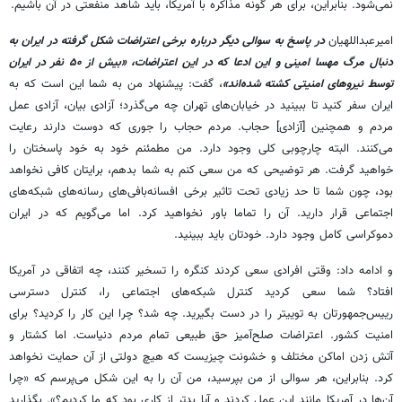
نمی‌شود. بنابراین، برای هر گونه مذاکره با آمریکا، باید شاهد منفعتی در آن باشیم.
امیرعبداللهیان
در پاسخ به سوالی دیگر درباره برخی اعتراضات شکل گرفته در ایران به
دنبال مرگ مهسا امینی و این ادعا که در این اعتراضات، «بیش از ۵۰ نفر در ایران
توسط نیروهای امنیتی کشته شده‌اند»
، گفت: پیشنهاد من به شما این است که به
ایران سفر کنید تا ببینید در خیابان‌های تهران چه می‌گذرد؛ آزادی بیان، آزادی عمل
مردم و همچنین [آزادی] حجاب. مردم حجاب را جوری که دوست دارند رعایت
می‌کنند. البته چارچوبی کلی وجود دارد. من مطمئنم خود به خود پاسختان را
خواهید گرفت. هر توضیحی که من سعی کنم به شما بدهم، برایتان کافی نخواهد
بود، چون شما تا حد زیادی تحت تاثیر برخی افسانه‌بافی‌های رسانه‌های شبکه‌های
اجتماعی قرار دارید. آن را تماما باور نخواهید کرد. اما می‌گویم که در ایران
دموکراسی کامل وجود دارد. خودتان باید ببینید.
و ادامه داد: وقتی افرادی سعی کردند کنگره را تسخیر کنند، چه اتفاقی در آمریکا
افتاد؟ شما سعی کردید کنترل شبکه‌های اجتماعی را، کنترل دسترسی
رییس‌جمهورتان به توییتر را در دست بگیرید. چه شد؟ چرا این کار را کردید؟ برای
امنیت کشور. اعتراضات صلح‌آمیز حق طبیعی تمام مردم دنیاست. اما کشتار و
آتش زدن اماکن مختلف و خشونت چیزیست که هیچ دولتی از آن حمایت نخواهد
کرد. بنابراین، هر سوالی از من بپرسید، من آن را به این شکل می‌پرسم که «چرا
آن‌ها در آمریکا مانند این عمل کردند و آیا بدتر از کاری بود که ما کردیم؟». بگذارید