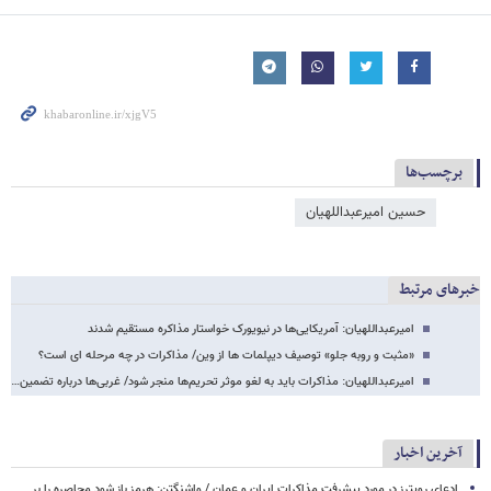
برچسب‌ها
حسین امیرعبداللهیان
خبرهای مرتبط
امیرعبداللهیان: آمریکایی‌ها در نیویورک خواستار مذاکره مستقیم شدند
«مثبت و روبه جلو» توصیف دیپلمات ها از وین/ مذاکرات در چه مرحله ای است؟
امیرعبداللهیان: مذاکرات باید به لغو موثر تحریم‌ها منجر شود/ غربی‌ها درباره تضمین…
آخرین اخبار
ادعای رویترز در مورد پیشرفت مذاکرات ایران و عمان / واشنگتن: هرمز باز شود محاصره را بر