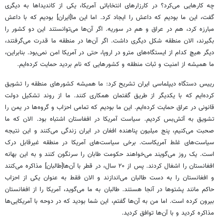
چه کارهایی می‌کرد؟ در کارزارهای انتخاباتی آمریکا، یکی از کاندیداها به دیگری
گفت، این ما بودیم که داعش را ایجاد کرد. اما این ما[ایران] بودیم که با داعش
مبارزه کرد، هم در عراق و هم در سوریه. اگر آن‌ها می‌توانستند این دو کشور را
بگیرند، الان منطقه شکل دیگری داشت. اگر آن‌ها در منطقه ما قدرت می‌گرفتند،
دیگر هیچ کدام از ایستگاه‌های مترو در اروپا، حتی در آمریکا امن نمی‌بود. بنابراین،
ما همیشه از امنیت و ثبات منطقه و کشورهایی که نام بردید حمایت کرده‌ایم.
رییس دستگاه دیپلماسی ایران تشریح کرد: ما همیشه کشورهای منطقه را تشویق
کرده‌ایم که با یکدیگر از طریق گفتمان همکاری کنند. ما از روند تشکیل دولت
قانونی در عراق حمایت کرده‌ایم. این ما بودیم که تمامی احزاب و گروه‌ها در یمن را
تشویق به آتش‌بس کردیم. سیاست آمریکا در افغاستان اشتباه بود. الان که ما
صحبت می‌کنیم، پنج میلیون پناهنده افغان در ایران زندگی می‌‎کنند و این نتیجه
سیاست‌های غلط آمریکاست. برخی سیاست‌های آمریکا در منطقه غیرقابل درک
است. یک روز می‌گویند می‌خواهند حکومت طابان را سرنگون کنند و به این بهانه
افغانستان را اشغال کردند. پس از ۲۰ سال، در قطر با آن‌ها[طالبان] مذاکره می‌کنند
و افغانستان را به دست طالبان می‌اندازند و الان فقط به عنوان یکی از احزاب
حاکم مانند پشتوها در آنجا هستند. طالبان به ما می‌گوید، آمریکا را از افغانستان
بیرون کرده است. اما من به آن‌ها گفتم، این شما بودید که در دوحه با آمریکایی‌ها
مذاکره کردید و با آن‌ها توافق کردید.