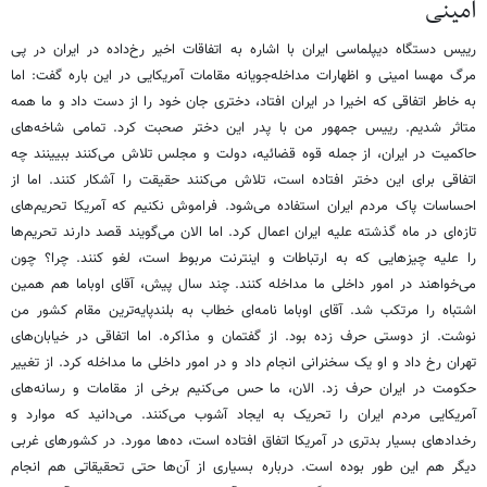
امینی
رییس دستگاه دیپلماسی ایران با اشاره به اتفاقات اخیر رخ‌داده در ایران در پی
مرگ مهسا امینی و اظهارات مداخله‌جویانه مقامات آمریکایی در این باره گفت: اما
به خاطر اتفاقی که اخیرا در ایران افتاد، دختری جان خود را از دست داد و ما همه
متاثر شدیم. رییس جمهور من با پدر این دختر صحبت کرد. تمامی شاخه‌های
حاکمیت در ایران، از جمله قوه قضائیه، دولت و مجلس تلاش می‌کنند ببیینند چه
اتفاقی برای این دختر افتاده است، تلاش می‌کنند حقیقت را آشکار کنند. اما از
احساسات پاک مردم ایران استفاده می‌شود. فراموش نکنیم که آمریکا تحریم‌های
تازه‌ای در ماه گذشته علیه ایران اعمال کرد. اما الان می‌گویند قصد دارند تحریم‌ها
را علیه چیزهایی که به ارتباطات و اینترنت مربوط است، لغو کنند. چرا؟ چون
می‌خواهند در امور داخلی ما مداخله کنند. چند سال پیش، آقای اوباما هم همین
اشتباه را مرتکب شد. آقای اوباما نامه‌ای خطاب به بلندپایه‌ترین مقام کشور من
نوشت. از دوستی حرف زده بود. از گفتمان و مذاکره. اما اتفاقی در خیابان‌های
تهران رخ داد و او یک سخنرانی انجام داد و در امور داخلی ما مداخله کرد. از تغییر
حکومت در ایران حرف زد. الان، ما حس می‌کنیم برخی از مقامات و رسانه‌های
آمریکایی مردم ایران را تحریک به ایجاد آشوب می‌کنند. می‌دانید که موارد و
رخدادهای بسیار بدتری در آمریکا اتفاق افتاده است، ده‌ها مورد. در کشورهای غربی
دیگر هم این طور بوده است. درباره بسیاری از آن‌ها حتی تحقیقاتی هم انجام