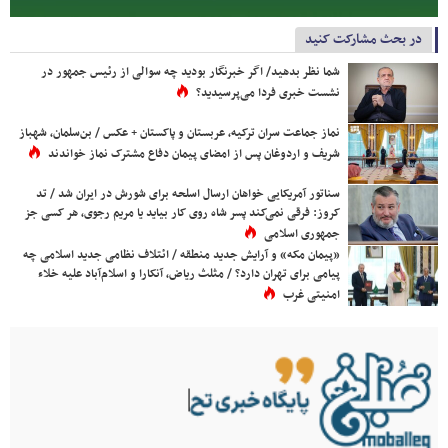
در بحث مشارکت کنید
شما نظر بدهید/ اگر خبرنگار بودید چه سوالی از رئیس جمهور در
نشست خبری فردا می‌پرسیدید؟
نماز جماعت سران ترکیه، عربستان و پاکستان + عکس / بن‌سلمان، شهباز
شریف و اردوغان پس از امضای پیمان دفاع مشترک نماز خواندند
سناتور آمریکایی خواهان ارسال اسلحه برای شورش در ایران شد / تد
کروز: فرقی نمی‌کند پسر شاه روی کار بیاید یا مریم رجوی، هر کسی جز
جمهوری اسلامی
«پیمان مکه» و آرایش جدید منطقه / ائتلاف نظامی جدید اسلامی چه
پیامی برای تهران دارد؟ / مثلث ریاض، آنکارا و اسلام‌آباد علیه خلاء
امنیتی غرب