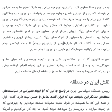
او در این راستا مطرح کرد: بنابراین، این چه پیامی به شرکت‌های ما و به افرادی
می‌فرستد که پس از اجرایی شدن دوباره برجام، می‌خواهند در ایران سرمایه‌گذاری
کنند؟ این پیام را به آن‌ها می‌فرستد که فرصت زیادی برای سرمایه‌گذاری در ایران
ندارید. در کنفرانس امنیتی‌ مونیخ که مدتی پیش در آن شرکت کرده بودم، با
مدیران شرکت‌های بزرگ اروپایی دیدار کردم. معاون من در امور اقتصادی هم در
مونیخ بود. نشستی با بسیاری از شرکت‌های بزرگ غربی، بیشتر اروپایی داشتیم.
همگی به ما گفتند که اگر شرایط[پس از بازاجرای برجام] تا مدت کوتاهی دوام
بیاورد، ما نمی‌توانیم سرمایه‌گذاری خوبی در ایران انجام دهیم.
امیرعبداللهیان گفت: در هفته‌های اخیر و در نتیجه پیام‌هایی که میان ما و
آمریکایی‌ها رد و بدل شده است، پیش‍‌رفت‌هایی در این زمینه انجام گرفته، یعنی
در زمینه تضمین‌ها و مدت توافق‌ها اما هنوز با نقطه ایده‌آل فاصله داریم.
نقش ایران در منطقه
رییس دستگاه دیپلماسی ایران
در پاسخ به این که آیا ایجاد تغییراتی در سیاست‌های
منطقه‌ای نشانگر این نخواهد بود که ایران قصد تعامل با حسن نیت دارد
، گفت: اول
از همه این که ما همیشه در طرف مثبت تحولات منطقه بوده‌ایم. به چیزهایی که
در زمینه مبارزه با تروریسم رخ می‌دهد توجه کنید. ما چه کار می‌کردیم و آمریکا