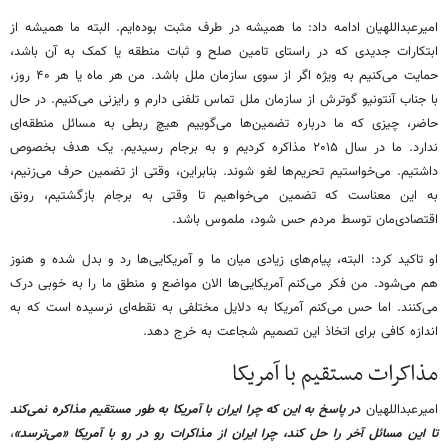
امیرعبداللهیان ادامه داد: ما همیشه در طرف مثبت بوده‌ایم. البته ما همیشه از
ابتکارات جدیدی که در راستای تامین صلح و ثبات منطقه یا کمک به آن باشد،
حمایت می‌کنیم به ویژه اگر از سوی سازمان ملل باشد. من هر ماه یا هر ۴۰ روز،
با جناب آنتونیو گوترش از سازمان ملل تماس تلفنی دارم و رایزنی می‌کنیم. در حال
حاضر، چیزی که ما درباره تضمین‌ها می‌گوییم هیچ ربطی به مسائل منطقه‌ای
ندارد. ما در سال ۲۰۱۵ مذاکره کردیم و به برجام رسیدیم. یک هدف بخصوص
داشتیم. می‌خواستیم تحریم‌ها ‌لغو شوند. بنابراین، وقتی از تضمین حرف می‌زنیم،
به این معناست که تضمین می‌خواهیم تا وقتی به برجام بازگشتیم، رونق
اقتصادی‌مان توسط مردم حس شود، ملموس باشد.
او تاکید کرد: البته، پیام‌های زیادی میان ما و آمریکایی‌ها رد و بدل شده و هنوز
هم می‌شود. من فکر می‌کنم آمریکایی‌ها الان مواضع و منطق ما را به خوبی درک
می‌کنند. اما حس می‌کنم آمریکا به دلایل مختلفی به نقطه‌ای نرسیده است که به
اندازه کافی برای اتخاذ این تصمیم شجاعت به خرج دهد.
مذاکرات مستقیم با آمریکا
امیرعبداللهیان
در پاسخ به این که چرا ایران با آمریکا به طور مستقیم مذاکره نمی‌کند
تا این مسائل آخر را حل کند، چرا ایران از مذاکرات رو در رو با آمریکا «می‌ترسد»
،