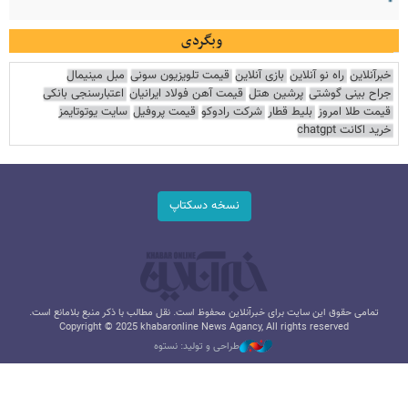
وبگردی
خبرآنلاین
راه نو آنلاین
بازی آنلاین
قیمت تلویزیون سونی
مبل مینیمال
جراح بینی گوشتی
پرشین هتل
قیمت آهن فولاد ایرانیان
اعتبارسنجی بانکی
قیمت طلا امروز
بلیط قطار
شرکت رادوکو
قیمت پروفیل
سایت یوتوتایمز
خرید اکانت chatgpt
نسخه دسکتاپ
تمامی حقوق این سایت برای خبرآنلاین محفوظ است. نقل مطالب با ذکر منبع بلامانع است.
Copyright © 2025 khabaronline News Agancy, All rights reserved
طراحی و تولید: نستوه