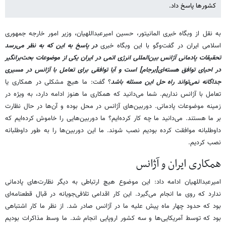
کشورها پاسخ داد.
به نقل از وبگاه خبری المانیتور، حسین امیرعبداللهیان، وزیر امور خارجه جمهوری‌
اسلامی ایران در گفت‌وگو با این وبگاه خبری
در پاسخ به این که به نظر می‌رسد
تحقیقات پادمانی آژانس بین‌المللی انرژی اتمی در ایران یکی از موضوعات بحث‌برانگیر
در احیای توافق هسته‌ای[برجام] است و آیا توافقی برای تعامل با آژانس در مسیری
جداگانه نمی‌تواند راه حل این مسئله باشد
؟ گفت: ما هیچ مشکلی در همکاری یا
تعامل با آژانس نداریم. شما می‌دانید که همکاری ما هنوز ادامه دارد، به ویژه در
زمینه موضوعات پادمانی. دوربین‌های آژانس در محل بوده و آن‌ها در حال نظارت
بر ما هستند. می‌دانید ما چه کار کرده‌ایم؟ ما دوربین‌هایی را خاموش کرده‌ایم که
داوطلبانه موافقت کرده بودیم نصب شوند. ما این دوربین‌ها را به طور داوطلبانه
نصب کردیم.
همکاری ایران و آژانس
امیرعبداللهیان ادامه داد: این موضوع هیچ ارتباطی به دیگر نظارت‌های پادمانی
ندارد که روی ما انجام می‌گیرد. این کار اقدامی تلافی‌جویانه در قبال قطعنامه‌ای
بود که حدود چهار ماه پیش علیه ما در آژانس صادر شد. از نظر ما کار اشتباهی
بود که توسط آمریکایی‌ها و سه کشور اروپایی انجام شد. ما وسط مذاکرات بودیم