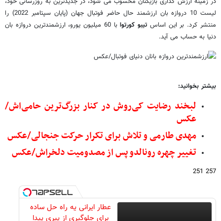
در زمینه ارزش گذاری بازیکنان محسوب می شود، در جدیدترین به روزرسانی خود،
لیست 10 دروازه بان ارزشمند حال حاضر فوتبال جهان (پایان سپتامبر 2022) را
منتشر کرد. بر این اساس
تیبو کورتوا
با 60 میلیون یورو، ارزشمندترین دروازه بان
دنیا به حساب می آید.
بیشتر بخوانید:
لبخند رضایت کی‌روش در کنار بزرگ‌ترین حامی‌اش/
عکس
مهدی طارمی و تلاش برای تکرار حرکت جنجالی/عکس
تغییر چهره رونالدو پس از مصدومیت دلخراش/عکس
257 251
عطار ایرانی یه راه حل ساده
برای جلوگیری از پیری پیدا