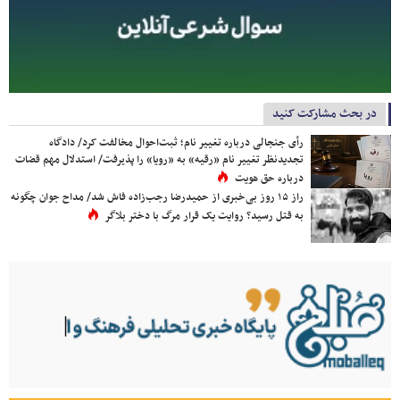
در بحث مشارکت کنید
رأی جنجالی درباره تغییر نام؛ ثبت‌احوال مخالفت کرد/ دادگاه
تجدیدنظر تغییر نام «رقیه» به «رویا» را پذیرفت/ استدلال مهم قضات
درباره حق هویت
راز ۱۵ روز بی‌خبری از حمیدرضا رجب‌زاده فاش شد/ مداح جوان چگونه
به قتل رسید؟ روایت یک قرار مرگ با دختر بلاگر