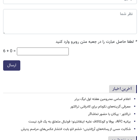
*
لطفا حاصل عبارت را در جعبه متن روبرو وارد کنید
6 + 0 =
ارسال
آخرین اخبار
اعلام اسامی محرومین هفته اول لیگ برتر
معرفی گزینه‌های نکونام برای کادرفنی تراکتور
تراکتور - پیکان با حضور تماشاگر
بیانیه AFC، یوفا و کونکاکاف علیه اینفانتینو؛ فوتبال متعلق به یک فرد نیست
شکایت مسی از رسانه‌های آرژانتینی؛ خشم لئو بابت انتشار عکس‌های مراسم پدرش