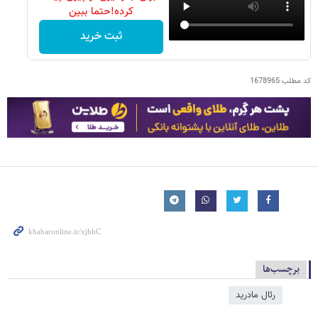
کرده!حتما ببین
ثبت خرید
کد مطلب
1678965
برچسب‌ها
رئال مادرید