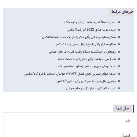
خبرهای مرتبط
امباپه اصلاً نمی‌خواهد نیمار در تیم باشد
برنده توپ طلای 2022 لو رفت!/عکس
شکار ستاره جنجالی رئال مادرید در یک کلاب شبانه/عکس
ستاره سابق رئال پاسخ لیونل مسی را داد/عکس
روزهای ناامیدکننده ستاره رقیب ایران در جام جهانی
همه می خواهند رئال مادرید را شکست دهند
مدت زمان دوری مدافع بارسلونا مشخص شد
بنزما جوایز بهترین های فصل ۲۲-۲۰۲۱ فوتبال اسپانیا را درو کرد/عکس
بهترین بازیکن ماه سپتامبر رئال مادرید/عکس
غیبت کاپیتان سابق رئال در جام جهانی
نظر شما