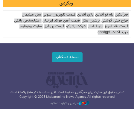
وبگردی
خبرآنلاین
راه نو آنلاین
بازی آنلاین
قیمت تلویزیون سونی
مبل مینیمال
جراح بینی گوشتی
پرشین هتل
قیمت آهن فولاد ایرانیان
اعتبارسنجی بانکی
قیمت طلا امروز
بلیط قطار
شرکت رادوکو
قیمت پروفیل
سایت یوتوتایمز
خرید اکانت chatgpt
نسخه دسکتاپ
تمامی حقوق این سایت برای خبرآنلاین محفوظ است. نقل مطالب با ذکر منبع بلامانع است.
Copyright © 2025 khabaronline News Agancy, All rights reserved
طراحی و تولید: نستوه