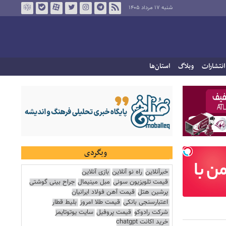
شنبه ۱۷ مرداد ۱۴۰۵
انتشارات
وبلاگ
استان‌ها
وبگردی
خبرآنلاین
راه نو آنلاین
بازی آنلاین
قیمت تلویزیون سونی
مبل مینیمال
جراح بینی گوشتی
پرشین هتل
قیمت آهن فولاد ایرانیان
اعتبارسنجی بانکی
قیمت طلا امروز
بلیط قطار
شرکت رادوکو
قیمت پروفیل
سایت یوتوتایمز
خرید اکانت chatgpt