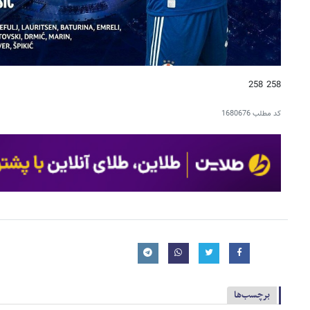
258 258
کد مطلب
1680676
برچسب‌ها