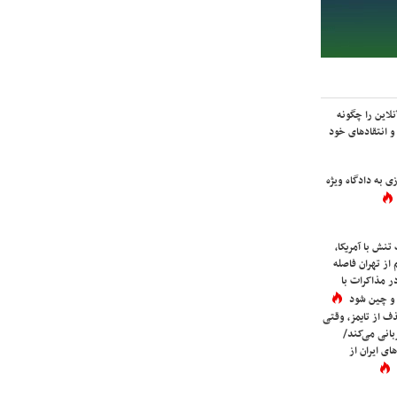
لاین را چگونه
و انتقادهای خود
ی به دادگاه ویژه
نش با آمریکا،
از تهران فاصله
در مذاکرات با
 و چین شود
در QS تا حذف از تایمز، وقتی
بانی می‌کند/
ی ایران از