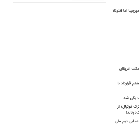
ینا اما آنتونلا
کت آفریقای
تم قرارداد با
 یکی شد
ک فوتبال؛ از
تخابی تیم ملی