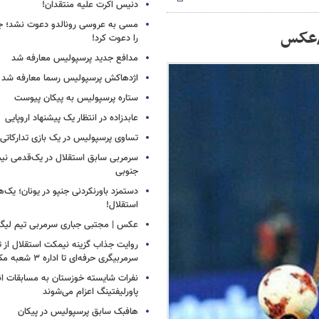
دنیس اکرت علیه منتقدان!
مسی به عروسی رونالدو دعوت نشد؛ جورج
/عکس
را دعوت کرد!
مدافع جدید پرسپولیس معارفه شد
اژدهاکش پرسپولیس رسما معارفه شد
ستاره پرسپولیس به پیکان پیوست
عابدزاده در انتظار یک پیشنهاد اروپایی
تساوی پرسپولیس در یک بازی تدارکاتی
سرمربی سابق استقلال در یک‌قدمی نیم
جنوبی
دستمزد باورنکردنی جنپو در یونان؛ یک‌هف
استقلال!
عکس | مجتبی جباری سرمربی تیم لیگ
روایت جذاب گزینه نیمکت استقلال از تر
سرمربیگری حرفه‌ای تا اداره ۳ شعبه مک‌دونالد!
نفرات شایسته خوزستان به مسابقات ان
پاورلیفتینگ اعزام می‌شوند
هافبک سابق پرسپولیس در پیکان