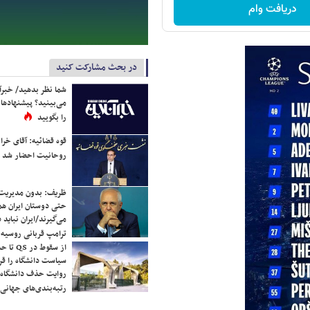
دریافت وام
در بحث مشارکت کنید
شما نظر بدهید/ خبرآن
می‌بینید؟ پیشنهادها 
را بگویید
قوه قضائیه: آقای خراز
روحانیت احضار شد
ظریف: بدون مدیریت ت
حتی دوستان ایران هم 
می‌گیرند/ایران نباید 
ترامپ قربانی روسیه
از سقوط 
سیاست دانشگاه را قر
روایت حذف دانشگاه‌ها
رتبه‌بندی‌های جهانی