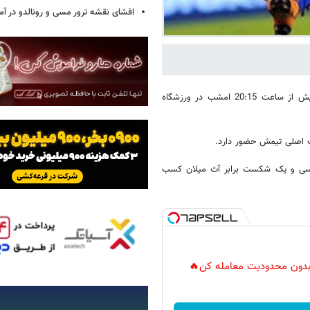
افشای نقشه ترور مسی و رونالدو در آمر
؛ تیم‌های دیناموزاگرب کرواسی و سالزبورگ اتریش از ساعت 20:15 امشب در ورزشگاه
ب اصلی تیمش حضور دارد.
 چلسی و یک شکست برابر آث میلان کسب
ر بدون محدودیت معامله کن🔥