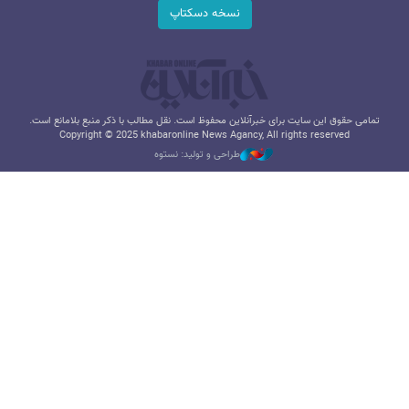
نسخه دسکتاپ
تمامی حقوق این سایت برای خبرآنلاین محفوظ است. نقل مطالب با ذکر منبع بلامانع است.
Copyright © 2025 khabaronline News Agancy, All rights reserved
طراحی و تولید: نستوه