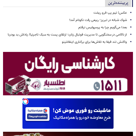
پربیننده‌ترین
عکس| تیم پپ فرو ریخت
شوک شبانه در تبریز؛ ربیعی رفت نکونام آمد!
بعدا می‌گویم چرا به پرسپولیس نرفتم
از ناکامی در سخنگویی تا مدیریت فوتبال زنان؛ ارتقای پست به سبک تاجرنیا/ پاداش بد بودن!
واکنش تند فیفا به تلاش‌ها برای برکناری اینفانتینو