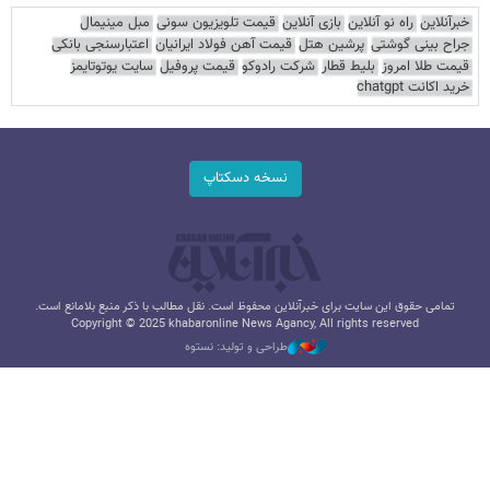
خبرآنلاین
راه نو آنلاین
بازی آنلاین
قیمت تلویزیون سونی
مبل مینیمال
جراح بینی گوشتی
پرشین هتل
قیمت آهن فولاد ایرانیان
اعتبارسنجی بانکی
قیمت طلا امروز
بلیط قطار
شرکت رادوکو
قیمت پروفیل
سایت یوتوتایمز
خرید اکانت chatgpt
نسخه دسکتاپ
تمامی حقوق این سایت برای خبرآنلاین محفوظ است. نقل مطالب با ذکر منبع بلامانع است.
Copyright © 2025 khabaronline News Agancy, All rights reserved
طراحی و تولید: نستوه