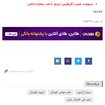
سرنوشت عجیب گل‌طارمی؛ مردود با اشد مجازات/عکس
۲۵۱۲۵۴
کد مطلب
1680779
برچسب‌ها
سردار آزمون
جام جهانی فوتبال
لژیونر فوتبال
تیم ملی فوتبال ایران