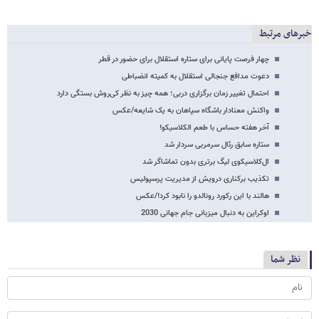
خبرهای مرتبط
چهار فرصت پایانی برای ستاره استقلال برای حضور در قطر
دعوت مدافع جنجالی استقلال به کمیته انضباطی
احتمال تغییر زمان برگزاری دربی؛ همه چیز به نظر کی‌روش بستگی دارد
واکنش معنادار باشگاه سپاهان به یک شایعه/عکس
آخر هفته حساس با طعم الکلاسیکو!
ستاره سابق رئال سرمربی سردار شد
ال‌کلاسیکوی لیگ برتری بدون تماشاگر شد
تکذیب برکناری درویش از مدیریت پرسپولیس
هالند با این رکورد رونالدو را نابود کرد!/عکس
اوکراین به دنبال میزبانی جام جهانی 2030
نظر شما