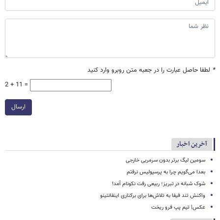
*
لطفا حاصل عبارت را در جعبه متن روبرو وارد کنید
2 + 11 =
ارسال
آخرین اخبار
سومین لیگ برتر بدون سرمربی خارجی
بعدا می‌گویم چرا به پرسپولیس نرفتم
شوک شبانه در تبریز؛ ربیعی رفت نکونام آمد!
واکنش تند فیفا به تلاش‌ها برای برکناری اینفانتینو
عکس| تیم پپ فرو ریخت