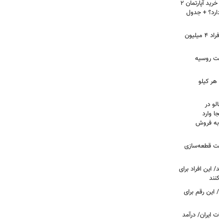
لیست قیمت خرید مسکن در نازی‌آباد/ خرید آپارتمان ۲
دارد؟ + جدول
سرپرستان خانوار بخوانند/ حساب این افراد ۴ میلیون
فت روسیه
هر کیلو
لو در
ا وارد
 به فروش
عت قطعه‌سازی
این افراد برای
 این رقم برای
 ایران/ درآمد