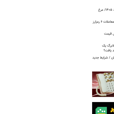
قیمت جدید گوشت مرغ امروز ۱۵ مرداد ۱۴۰۵/ مرغ
آخرین وضعیت بازار رمزارزها در جهان/ معاملات ۶ رمزارز
دول قیمت
لابرگ یک
د یافت؟
ان / شرایط جدید