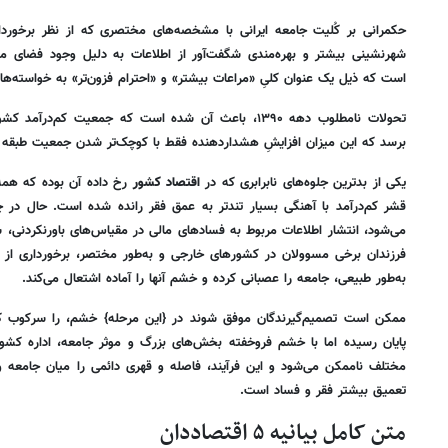
حکمرانی بر کُلیت جامعه ایرانی با مشخصه‌های مختصری که از نظر برخوردا
شهرنشینی بیشتر و بهره‌مندی شگفت‌آور از اطلاعات به دلیل وجود فضای م
است که ذیل یک عنوان کلیِ «مراعات بیشتر» و «احترام فزون‌تر» به خواسته‌ها و 
برسد که این میزان افزایشِ هشداردهنده فقط با کوچک‌تر شدن جمعیت طبقه م
یکی از بدترین جلوه‌های نابرابری که در
اقتصاد کشور
رخ داده آن بوده که همه 
قشر کم‌درآمد با آهنگی بسیار تندتر به عمق فقر رانده شده است. حال در چن
می‌شود، انتشار اطلاعات مربوط به فسادهای مالی در مقیاس‌های باورنکردنی، 
فرزندان برخی مسوولان در کشورهای خارجی و به‌طور مختصر، برخورداری از 
به‌طور طبیعی، جامعه را عصبانی کرده و خشم آنها را آماده اشتعال می‌کند.
ممکن است تصمیم‌گیرندگان موفق شوند در {این مرحله} خشم، را سرکوب کنند
پایان رسیده اما با خشم فروخفته بخش‌های بزرگ و موثر جامعه، اداره کشور 
مختلف ناممکن می‌شود و این فرآیند، فاصله و قهری دائمی را میان جامعه 
تعمیق بیشتر فقر و فساد است.
متن کامل بیانیه ۵ اقتصاددان