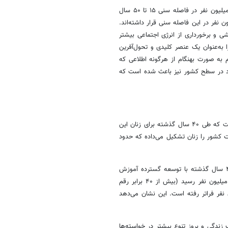
از نظر ترکیب سنی جمعیت هم، در مقایسه با سال ۱۳۵۵ که فقط حدود ۱۵ میلیون نفر در فاصله سنی ۱۵ تا ۵۰ سال
ت با انرژی و موثر کشور بوده‌اند، در سال ۱۳۹۵، حدود ۴۷ میلیون نفر در این فاصله سنی قرار داشته‌اند.
ی و برخورداری از انرژی اجتماعی بیشتر
 به‌عنوان یک عنصر کلیدی و تحول‌آفرین
م به صورت بهنگام از هرگونه اطلاعی که
یاد در سطح کشور نیز باعث شده است که
عرصه تحولی بسیار بزرگ دیگر که نیازمند توجه ویژه است، اتفاقات مهمی است که طی ۴۰ سال گذشته برای زنان این
۱۳۵، حدود ۱۶ میلیون نفر از جمعیت کشور را زنان تشکیل می‌داده که حدود
در سال ذکرشده، تنها ۴۸ هزار نفر از دختران کشور، دانشجو بوده‌اند. طی ۴۰ سال گذشته با توسعه گسترده آموزش
عالی برای زنان، تعداد دانشجویان دختر در بعضی از سال‌ها به بیش از ۲/۲ میلیون نفر رسید (بیش از ۴۰ برابر رقم
یون نفر فراتر رفته است. این نشان می‌دهد
 زندگی و بروز تنوع بیشتر در خواسته‌ها