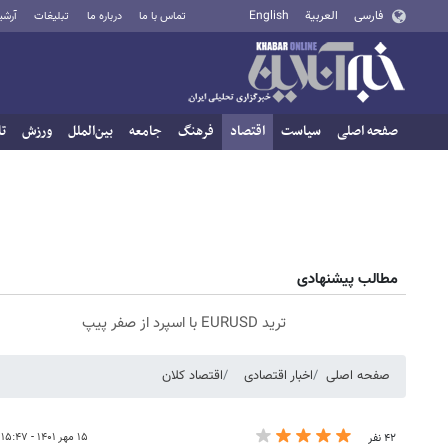
فارسی
العربية
English
تماس با ما
درباره ما
تبلیغات
آرشی
صفحه اصلی
سیاست
اقتصاد
فرهنگ
جامعه
بین‌الملل
ورزش
تا
مطالب پیشنهادی
ترید EURUSD با اسپرد از صفر پیپ
صفحه اصلی
اخبار اقتصادی
اقتصاد کلان
۱۵ مهر ۱۴۰۱ - ۱۵:۴۷
۴۲ نفر