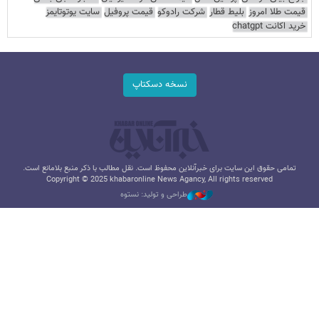
قیمت طلا امروز
بلیط قطار
شرکت رادوکو
قیمت پروفیل
سایت یوتوتایمز
خرید اکانت chatgpt
نسخه دسکتاپ
تمامی حقوق این سایت برای خبرآنلاین محفوظ است. نقل مطالب با ذکر منبع بلامانع است.
Copyright © 2025 khabaronline News Agancy, All rights reserved
طراحی و تولید: نستوه