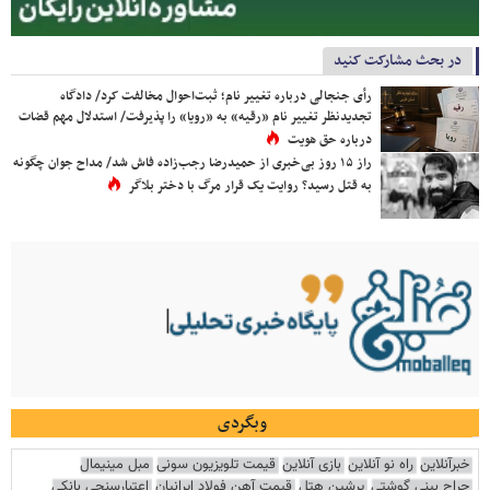
در بحث مشارکت کنید
رأی جنجالی درباره تغییر نام؛ ثبت‌احوال مخالفت کرد/ دادگاه
تجدیدنظر تغییر نام «رقیه» به «رویا» را پذیرفت/ استدلال مهم قضات
درباره حق هویت
راز ۱۵ روز بی‌خبری از حمیدرضا رجب‌زاده فاش شد/ مداح جوان چگونه
به قتل رسید؟ روایت یک قرار مرگ با دختر بلاگر
وبگردی
خبرآنلاین
راه نو آنلاین
بازی آنلاین
قیمت تلویزیون سونی
مبل مینیمال
جراح بینی گوشتی
پرشین هتل
قیمت آهن فولاد ایرانیان
اعتبارسنجی بانکی