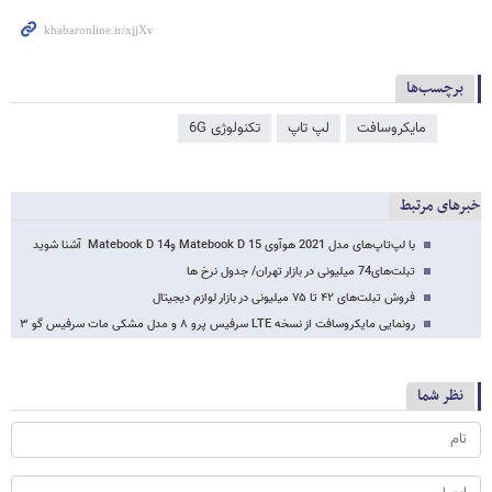
برچسب‌ها
مایکروسافت
لپ تاپ
تکنولوژی 6G
خبرهای مرتبط
با لپ‌تاپ‌های مدل 2021 هوآوی Matebook D 15 وMatebook D 14 آشنا شوید
تبلت‌های74 میلیونی در بازار تهران/ جدول نرخ ها
فروش تبلت‌های ۴۲ تا ۷۵ میلیونی در بازار لوازم دیجیتال
رونمایی مایکروسافت از نسخه LTE سرفیس پرو ۸ و مدل مشکی مات سرفیس گو ۳
نظر شما