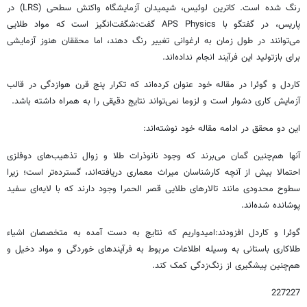
رنگ شده است. کاترین لوئیس، شیمیدان آزمایشگاه واکنش سطحی (LRS) در
پاریس، در گفتگو با APS Physics گفت:شگفت‌انگیز است که مواد طلایی
می‌توانند در طول زمان به ارغوانی تغییر رنگ دهند، اما محققان هنوز آزمایشی
برای بازتولید این فرآیند انجام نداده‌اند.
کاردل و گوئرا در مقاله خود عنوان کرده‌اند که تکرار پنج قرن هوازدگی در قالب
آزمایش کاری دشوار است و لزوما نمی‌تواند نتایج دقیقی را به همراه داشته باشد.
این دو محقق در ادامه مقاله خود نوشته‌اند:
آنها هم‌چنین گمان می‌برند که وجود نانوذرات طلا و زوال تذهیب‌های دوفلزی
احتمالا بیش از آنچه کارشناسان میراث معماری دریافته‌اند، گسترده‌تر است؛ زیرا
سطوح محدودی مانند تالارهای طلایی قصر الحمرا وجود دارند که با لایه‌ای سفید
پوشانده شده‌اند.
گوئرا و کاردل افزودند:امیدواریم که نتایج به دست آمده به متخصصان اشیاء
طلاکاری باستانی به وسیله اطلاعات مربوط به فرآیندهای خوردگی و مواد دخیل و
هم‌چنین پیشگیری از زنگ‌زدگی کمک کند.
227227