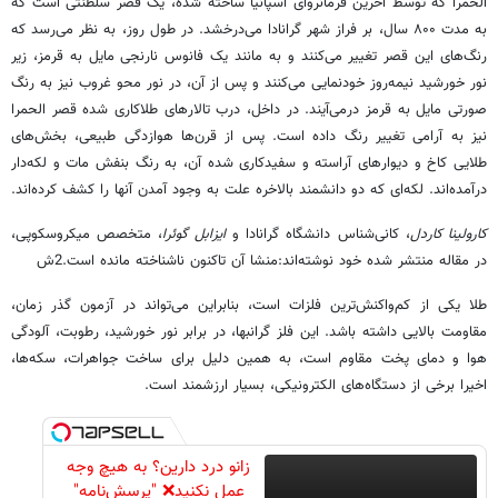
الحمرا که توسط آخرین فرمانروای اسپانیا ساخته شده، یک قصر سلطنتی است که
به مدت ۸۰۰ سال، بر فراز شهر گرانادا می‌درخشد. در طول روز، به نظر می‌رسد که
رنگ‌های این قصر تغییر می‌کنند و به مانند یک فانوس نارنجی مایل به قرمز، زیر
نور خورشید نیمه‌روز خودنمایی می‌کنند و پس از آن، در نور محو غروب نیز به رنگ‌
صورتی مایل به قرمز درمی‌آیند. در داخل، درب‌ تالارهای طلاکاری شده قصر الحمرا
نیز به آرامی تغییر رنگ داده است. پس از قرن‌ها هوازدگی طبیعی، بخش‌های
طلایی کاخ و دیوارهای آراسته و سفیدکاری شده آن، به رنگ بنفش مات و لکه‌دار
درآمده‌اند. لکه‌ای که دو دانشمند بالاخره علت به وجود آمدن آنها را کشف کرده‌اند.
کارولینا کاردل
، کانی‌شناس دانشگاه گرانادا و
ایزابل گوئرا
، متخصص میکروسکوپی،
در مقاله منتشر شده خود نوشته‌اند:منشا آن تاکنون ناشناخته مانده است.2ش
طلا یکی از کم‌واکنش‌ترین فلزات است، بنابراین می‌تواند در آزمون گذر زمان،
مقاومت بالایی داشته باشد. این فلز گرانبها، در برابر نور خورشید، رطوبت، آلودگی
هوا و دمای پخت مقاوم است، به همین دلیل برای ساخت جواهرات، سکه‌ها،
اخیرا برخی از دستگاه‌های الکترونیکی، بسیار ارزشمند است.
زانو درد دارین؟ به هیچ وجه
عمل نکنید❌ "پرسش‌نامه"