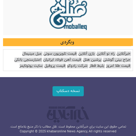
وبگردی
خبرآنلاین
راه نو آنلاین
بازی آنلاین
قیمت تلویزیون سونی
مبل مینیمال
جراح بینی گوشتی
پرشین هتل
قیمت آهن فولاد ایرانیان
اعتبارسنجی بانکی
قیمت طلا امروز
بلیط قطار
شرکت رادوکو
قیمت پروفیل
سایت یوتوتایمز
نسخه دسکتاپ
تمامی حقوق این سایت برای خبرآنلاین محفوظ است. نقل مطالب با ذکر منبع بلامانع است.
Copyright © 2025 khabaronline News Agancy, All rights reserved