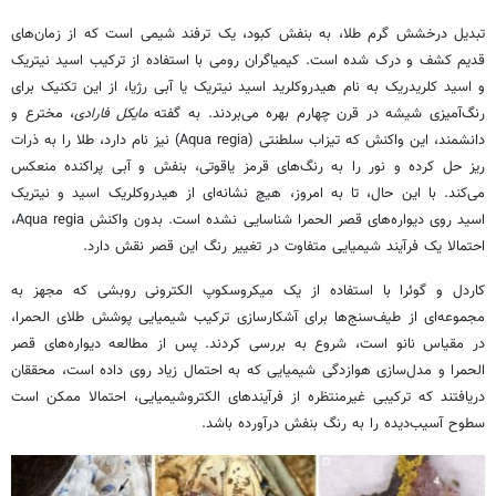
تبدیل درخشش گرم طلا، به بنفش کبود، یک ترفند شیمی است که از زمان‌های
قدیم کشف و درک شده است. کیمیاگران رومی با استفاده از ترکیب اسید نیتریک
و اسید کلریدریک به نام هیدروکلرید اسید نیتریک یا آبی رژیا، از این تکنیک برای
رنگ‌آمیزی شیشه در قرن چهارم بهره می‌بردند. به گفته
مایکل فارادی
، مخترع و
دانشمند، این واکنش که تیزاب سلطنتی (Aqua regia) نیز نام دارد، طلا را به ذرات
ریز حل کرده و نور را به رنگ‌های قرمز یاقوتی، بنفش و آبی پراکنده منعکس
می‌کند. با این حال، تا به امروز، هیچ نشانه‌ای از هیدروکلریک اسید و نیتریک
اسید روی دیواره‌های قصر الحمرا شناسایی نشده است. بدون واکنش Aqua regia،
احتمالا یک فرآیند شیمیایی متفاوت در تغییر رنگ این قصر نقش دارد.
کاردل و گوئرا با استفاده از یک میکروسکوپ الکترونی روبشی که مجهز به
مجموعه‌ای از طیف‌سنج‌ها برای آشکارسازی ترکیب شیمیایی پوشش طلای الحمرا،
در مقیاس نانو است، شروع به بررسی کردند. پس از مطالعه دیواره‌های قصر
الحمرا و مدل‌سازی هوازدگی شیمیایی که به احتمال زیاد روی داده است، محققان
دریافتند که ترکیبی غیرمنتظره از فرآیندهای الکتروشیمیایی، احتمالا ممکن است
سطوح آسیب‌دیده را به رنگ بنفش درآورده باشد.