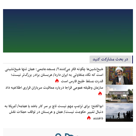
در بحث مشارکت کنید
شیخ‌نشین‌ها چگونه فکر می‌کنند؟/ مسجدجامعی: عمان تنها شیخ‌نشینی
است که نگاه متفاوتی به ایران دارد/ عربستان برادر بزرگ‌تر نیست؛
قدرت مسلط خلیج فارس است
سازمان وظیفه عمومی فراجا درباره معافیت سربازان فراری اطلاعیه داد
ابوالفتح: برای ترامپ مهم نیست تاج بر سر کار باشد یا عمامه/ آمریکا به
دنبال تغییر حکومت نیست/ عمان و عربستان در توقف حملات نقش
داشتند