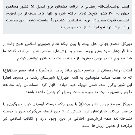
ایسنا نوشت:آیت‌الله رمضانی به برنامه دشمنان برای تبدیل ۵۶ کشور مسلمان
جهان به ۲۰۰ کشور کوچک تجزیه یافته اشاره و اظهار کرد: هدف از این تجزیه،
تضعیف قدرت مسلمانان برای به استعمار کشیدن آن‌هاست؛ دشمن این سیاست
را در عراق، ترکیه و ایران دنبال کرده و می‌کند.
دبیرکل مجمع جهانی اهل بیت، با بیان اینکه نظام جمهوری اسلامی هیچ وقت از
خط قرمزهای خود یعنی پرچم، اسلام و ارزش‌های اسلامی عبور نمی‌کند، گفت: ما
باید بپذیریم که در برخی بخش‌ها از جمله نسبت به جوانان کوتاهی کردیم.
آیت‌الله رضا رمضانی در مراسم جشن میلاد پیامبر اکرم(ص) و امام جعفر صادق(ع)
که به همت هیئت متوسلین به ائمه اطهار(ع) شهرستان رشت در مسجد آفخرا
این شهر برگزار شد، ضمن تبریک عید میلاد، اظهار کرد: مسلمانان باید مطالعه
دقیق و عمیق نسبت به سیره و سنت رسول اکرم(ص) داشته باشند.
دبیرکل مجمع جهانی اهل بیت(ع) با بیان اینکه درست فهمیدن دین، دین‌گریزی را
بی‌معنا می‌کند، خاطرنشان کرد: کسانی که از دین فاصله می‌گیرند، دین را درست
نشناخته‌اند؛ همه ارزش‌های اخلاقی در دین وجود دارد و انقلاب اسلامی نیز
برگرفته از همین ارزش‌ها است.