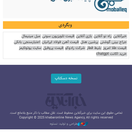
وبگردی
خبرآنلاین
راه نو آنلاین
بازی آنلاین
قیمت تلویزیون سونی
مبل مینیمال
جراح بینی گوشتی
پرشین هتل
قیمت آهن فولاد ایرانیان
اعتبارسنجی بانکی
قیمت طلا امروز
بلیط قطار
شرکت رادوکو
قیمت پروفیل
سایت یوتوتایمز
خرید اکانت chatgpt
نسخه دسکتاپ
تمامی حقوق این سایت برای خبرآنلاین محفوظ است. نقل مطالب با ذکر منبع بلامانع است.
Copyright © 2025 khabaronline News Agancy, All rights reserved
طراحی و تولید: نستوه