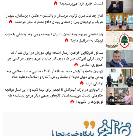
نشست خبری فردا می‌پرسیدید؟
نماز جماعت سران ترکیه، عربستان و پاکستان + عکس / بن‌سلمان، شهباز
شریف و اردوغان پس از امضای پیمان دفاع مشترک نماز خواندند
راز دشمنی وزیرخارجه لبنان با ایران / یوسف رجی چه ارتباطی با حزب
نزدیک به اسرائیل دارد؟
سناتور آمریکایی خواهان ارسال اسلحه برای شورش در ایران شد / تد
کروز: فرقی نمی‌کند پسر شاه روی کار بیاید یا مریم رجوی، هر کسی جز
جمهوری اسلامی
«پیمان مکه» و آرایش جدید منطقه / ائتلاف نظامی جدید اسلامی چه
پیامی برای تهران دارد؟ / مثلث ریاض، آنکارا و اسلام‌آباد علیه خلاء
امنیتی غرب
از آب‌بازی در پارک آب‌وآتش تا تجمع برای نیما تکیدو؛«این نسل هرآنچه
حکومتی نیست می‌پسندند»/ الگوهای رسمی دیگر مرجع نیستند/ یقه
نوجوان‌ها را نگیرید!