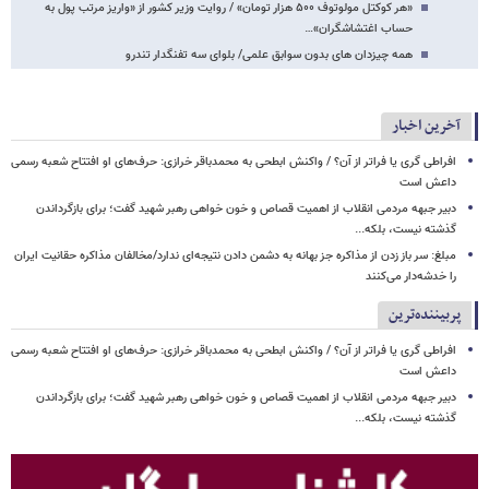
«هر کوکتل مولوتوف ۵۰۰ هزار تومان» / روایت وزیر کشور از «واریز مرتب پول به
حساب اغتشاشگران»…
همه چیزدان های بدون سوابق علمی/ بلوای سه تفنگدار تندرو
آخرین اخبار
افراطی گری یا فراتر از آن؟ / واکنش ابطحی به محمدباقر خرازی: حرف‌های او افتتاح شعبه رسمی
داعش است
دبیر جبهه مردمی انقلاب از اهمیت قصاص و خون خواهی رهبر شهید گفت؛ برای بازگرداندن
گذشته نیست، بلکه...
مبلغ: سر باز زدن از مذاکره‌ جز بهانه به دشمن دادن نتیجه‌ای ندارد/مخالفان مذاکره حقانیت ایران
را خدشه‌دار می‌کنند
پربیننده‌ترین
افراطی گری یا فراتر از آن؟ / واکنش ابطحی به محمدباقر خرازی: حرف‌های او افتتاح شعبه رسمی
داعش است
دبیر جبهه مردمی انقلاب از اهمیت قصاص و خون خواهی رهبر شهید گفت؛ برای بازگرداندن
گذشته نیست، بلکه...