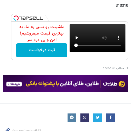
310310
ماشینت رو بسپر به ما، به
بهترین قیمت میفروشیم!
امن و بی درد سر
ثبت درخواست
کد مطلب
1685198