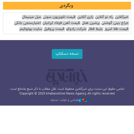
وبگردی
خبرآنلاین
راه نو آنلاین
بازی آنلاین
قیمت تلویزیون سونی
مبل مینیمال
جراح بینی گوشتی
پرشین هتل
قیمت آهن فولاد ایرانیان
اعتبارسنجی بانکی
قیمت طلا امروز
بلیط قطار
شرکت رادوکو
قیمت پروفیل
سایت یوتوتایمز
نسخه دسکتاپ
تمامی حقوق این سایت برای خبرآنلاین محفوظ است. نقل مطالب با ذکر منبع بلامانع است.
Copyright © 2025 khabaronline News Agancy, All rights reserved
طراحی و تولید: نستوه