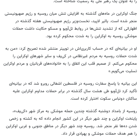
را به عنوان یک رهبر ملی به رسمیت شناخته است.
جنگ اوکراین در ماه‌های گذشته به افزایش تنش میان روسیه و رژیم صهیونیستی
منجر شده است. یائیر لاپید، نخست‌وزیر رژیم صهیونیستی هفته گذشته در
اظهاراتی که از تشدید تنش‌ها در روابط تل‌آویو و مسکو حکایت داشت حملات
موشکی روسیه به اوکراین را به شدت محکوم کرده بود.
او در بیانیه‌ای که در حساب کاربری‌اش در توییتر منتشر شده تصریح کرد: «من به
شدت حملات روسیه به مردم غیرنظامی در کی‌یف و سایر شهرهای اوکراین را
محکوم می‌کنم. از صمیم قلب این اتفاق را به خانواده‌های قربانیان و مردم اوکراین
تسلیت می‌گویم.»
این بیانیه با پاسخ سفارت روسیه در فلسطین اشغالی روبرو شد که در بیانیه‌ای
تأکید کرد تل‌آویو طی هشت سال گذشته در برابر حملات مداوم اوکراین علیه
ساکنان دونباس سکوت اختیار کرده است.
روسیه از بامداد دوشنبه گذشته چندین حمله موشکی به مرکز شهر «کی‌یف»،
پایتخت اوکراین و چند شهر دیگر در این کشور انجام داده که به کشته و زخمی
شدن ده‌ها نفر منجر شد. روسیه چند شهر دیگر در مناطق جنوبی و غربی اوکراین
را هم هدف حملات موشکی و پهپادی قرار داد.