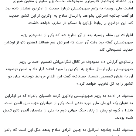
روز گذشته (دوشنبه) «دیمیتری مدودوف»، نخست‌وزیر سابق و معاون شورای
امنیت ملی روسیه به رژیم صهیونیستی درباره حمایت از اوکراین هشدار داده بود.
او گفت چنانچه اسرائیل بخواهد با ارسال سلاح به اوکراین از این کشور حمایت
کند این موضوع بر روابط تل‌آویو با مسکو اثر مخرب خواهد داشت.
اظهارات این مقام روسیه بعد از آن مطرح شد که یکی از مقام‌های رژیم
صهیونیستی گفته بود وقت آن است که اسرائیل هم همانند اعضای ناتو از اوکراین
حمایت تسلیحاتی کند.
راشاتودی گزارش داد مدودوف در کانال تلگرامی‌اش تصمیم احتمالی رژیم
صهیونیستی برای ارسال سلاح به اوکراین را مورد انتقاد قرار داد و ضمن توصیف
آن به عنوان تصمیمی «بسیار خطرناک» گفت این اقدام «روابط دوجانبه میان دو
کشور را به کل تخریب خواهد کرد.»
مددوف در ادامه به رژیم صهیونیستی یادآوری کرده «استپان باندرا» که در اوکراین
به عنوان یک قهرمان ملی مورد تقدیر است یکی از هوادران حزب نازی آلمان است.
باندرا و گروه او پیش از پایان جنگ جهانی دوم به یکی از متحدان آلمان نازی تبدیل
شده بودند.
مددوف گفت چنانچه اسرائیل به چنین افرادی سلاح بدهد مثل این است که باندرا