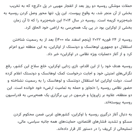
حملات موشکی روسیه دو روز بعد از انفجار مهیبی در پل «کرچ» که به تخریب
بخشی از آن منجر شد، به وقوع پیوست. این پل، تنها محور وصل کردن روسیه به
شبه‌جزیره کریمه است. روسیه در سال ۲۰۱۴ این شبه‌جزیره را که تا آن زمان
بخشی از اوکراین بود در پی یک همه‌پرسی به اراضی خود الحاق کرد.
روسیه از ۲۴ فوریه ۲۰۲۲ (پنجم اسفند ماه ۱۴۰۰) بعد از به رسمیت شناختن
استقلال دو جمهوری لوهانسک و دونستک از اوکراین، به این منطقه نیرو اعزام
کرد و از آغاز «عملیات ویژه نظامی در اوکراین» خبر داد.
روسیه هدف خود را از این اقدام، نازی زدایی اوکراین، خلع سلاح این کشور، رفع
نگرانی‌های امنیتی خود و اجابت درخواست کمک لوهانسک و دونستک اعلام کرده
است. دولت اوکراین اما استقلال دونتسک و لوهانسک را به رسمیت نشناخته و
حضور نظامی روسیه را «تجاوز و حمله به تمامیت ارضی« خود خوانده است. این
دو منطقه، علاوه بر زاپروژیا و خرسون در پی برگزاری یک همه‌پرسی به فدراسیون
روسیه پیوسته‌اند.
به دنبال آغاز درگیری روسیه با اوکراین، کشورهای غربی ضمن محکوم کردن
مسکو و تشدید فشارهای اقتصادی، حمایت‌های همه جانبه سیاسی، مالی،
تسلیحاتی از کی‌یف را در دستور کار قرار داده‌اند.