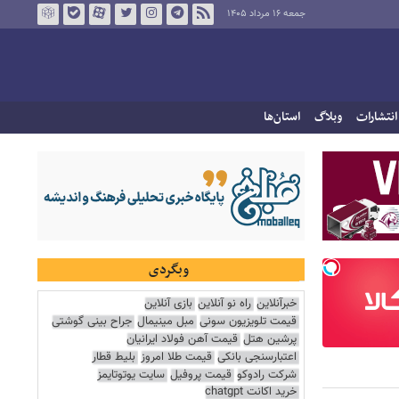
جمعه ۱۶ مرداد ۱۴۰۵
انتشارات
وبلاگ
استان‌ها
وبگردی
خبرآنلاین
راه نو آنلاین
بازی آنلاین
قیمت تلویزیون سونی
مبل مینیمال
جراح بینی گوشتی
پرشین هتل
قیمت آهن فولاد ایرانیان
اعتبارسنجی بانکی
قیمت طلا امروز
بلیط قطار
شرکت رادوکو
قیمت پروفیل
سایت یوتوتایمز
خرید اکانت chatgpt