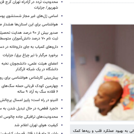
شهریور/ جزئیات
اسامی ژل‌های غیر مجاز شستشوی پو
هواشناسی برای این استان‌ها هشدار صا
صدور بیش از ۹۰ درصد هدایت 
ثبت نام ۷۰ درصد دانش‌آموزان متوسطه اول
داروهای کمیاب به جای داروخانه در دس
برخورد مرگبار با تیر چراغ برق/ جزئیات
اعضای هیئت علمی، دانشجویان نخبه و 
دانشگاه در یک شبکه‌ اثرگذار
پیش‌بینی کارشناس هواشناسی برای روزه
چهارمین کودک قربانی حمله سگ‌های 
۶ قلاده سگ به آراد ۹ ساله
النینو در راه است؛ پاییز امسال پرچال
«تجرد قطعی» در حال تبدیل شدن به 
محدودیت‌های ترافیکی جاده چالوس اع
کیفیت هوای تهران اعلام شد
ی به بهبود عملکرد قلب و ریه‌ها کمک
پایان ۱۱ ماه فرار؛ قاتل قهرمان کراسفی