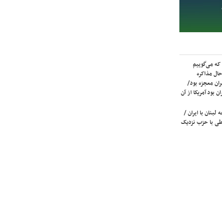
که می‌گوییم
حال مذاکره
ران معجزه بود/
ن بود آمریکا از آن
لبنان با ایران /
ی با حزب نزدیک