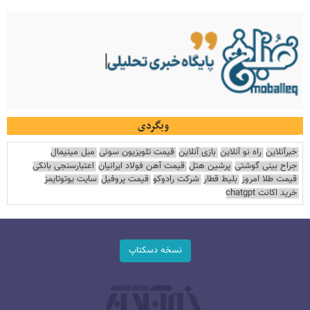
وبگردی
خبرآنلاین
راه نو آنلاین
بازی آنلاین
قیمت تلویزیون سونی
مبل مینیمال
جراح بینی گوشتی
پرشین هتل
قیمت آهن فولاد ایرانیان
اعتبارسنجی بانکی
قیمت طلا امروز
بلیط قطار
شرکت رادوکو
قیمت پروفیل
سایت یوتوتایمز
خرید اکانت chatgpt
نسخه دسکتاپ