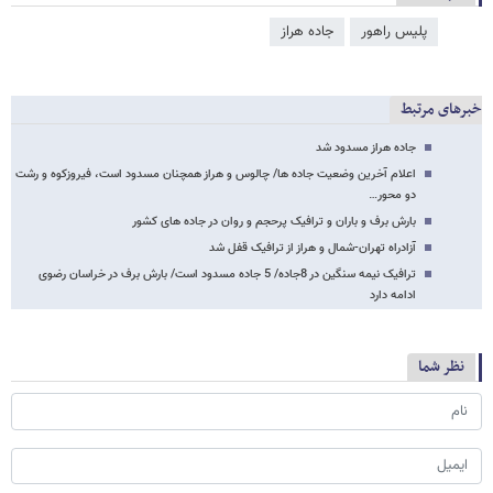
پلیس راهور
جاده هراز
خبرهای مرتبط
جاده هراز مسدود شد
اعلام آخرین وضعیت جاده ها/ چالوس و هراز همچنان مسدود است، فیروزکوه و رشت
دو محور…
بارش برف و باران و ترافیک پرحجم و روان در جاده های کشور
آزادراه تهران-شمال و هراز از ترافیک قفل شد
ترافیک نیمه سنگین در 8جاده/ 5 جاده مسدود است/ بارش برف در خراسان رضوی
ادامه دارد
نظر شما