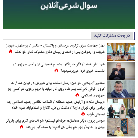
در بحث مشارکت کنید
نماز جماعت سران ترکیه، عربستان و پاکستان + عکس / بن‌سلمان، شهباز
شریف و اردوغان پس از امضای پیمان دفاع مشترک نماز خواندند
شما نظر بدهید/ اگر خبرنگار بودید چه سوالی از رئیس جمهور در
نشست خبری فردا می‌پرسیدید؟
سناتور آمریکایی خواهان ارسال اسلحه برای شورش در ایران شد / تد
کروز: فرقی نمی‌کند پسر شاه روی کار بیاید یا مریم رجوی، هر کسی جز
جمهوری اسلامی
«پیمان مکه» و آرایش جدید منطقه / ائتلاف نظامی جدید اسلامی چه
پیامی برای تهران دارد؟ / مثلث ریاض، آنکارا و اسلام‌آباد علیه خلاء
امنیتی غرب
سوسن پرور: دیگر «عاشق» حرفه‌ام نیستم/ شو آف‌های لازم برای بازیگر
بودن را ندارم/ مِهر هم مثل نان آدم‌ها را نمک‌گیر می‌کند