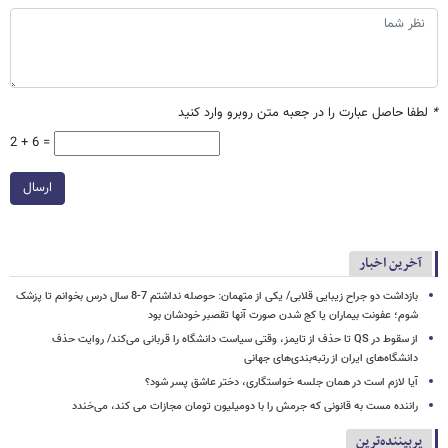
*
لطفا حاصل عبارت را در جعبه متن روبرو وارد کنید
2 + 6 =
ارسال
آخرین اخبار
بازداشت دو جراح زیبایی قلابی/ یکی از متهمان: حوصله نداشتم 7-8 سال درس بخوانم تا پزشک
شوم؛ عفونت بیماران یا کج شدن صورت آنها تقصبر خودشان بود
از سقوط در QS تا حذف از تایمز، وقتی سیاست دانشگاه را قربانی می‌کند/ روایت حذف
دانشگاه‌های ایران از رتبه‌بندی‌های جهانی
آیا لازم است در همان جلسه خواستگاری، دختر عاشق پسر شود؟
راننده مست به قانونی که جرمش را با دومیلیون تومان مجازات می کند، می‌خندد
پربیننده‌ترین