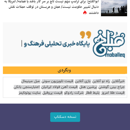
ابوالفتح: برای ترامپ مهم نیست تاج بر سر کار باشد یا عمامه/ آمریکا به
دنبال تغییر حکومت نیست/ عمان و عربستان در توقف حملات نقش
داشتند
وبگردی
خبرآنلاین
راه نو آنلاین
بازی آنلاین
قیمت تلویزیون سونی
مبل مینیمال
جراح بینی گوشتی
پرشین هتل
قیمت آهن فولاد ایرانیان
اعتبارسنجی بانکی
قیمت طلا امروز
بلیط قطار
شرکت رادوکو
قیمت پروفیل
سایت یوتوتایمز
نسخه دسکتاپ