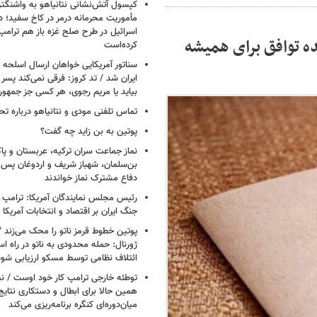
کپسول آتش‌نشانی نتانیاهو به واشنگتن
مأموریت محرمانه درمر در کاخ سفید؛ دو
اسرائیل در طرح صلح غزه باز هم ترام
ه توافق برای همیشه
کرده‌است
سناتور آمریکایی خواهان ارسال اسلحه
ایران شد / تد کروز: فرقی نمی‌کند پسر 
بیاید یا مریم رجوی، هر کسی جز جمهو
تماس تلفنی مودی و نتانیاهو درباره تح
پوتین به بن زاید چه گفت؟
نماز جماعت سران ترکیه، عربستان و پ
بن‌سلمان، شهباز شریف و اردوغان پس ا
دفاع مشترک نماز خواندند
رئیس مجلس نمایندگان آمریکا: ترامپ 
جنگ ایران بر اقتصاد و انتخابات آمریکا
پوتین خطوط قرمز ناتو را محک می‌زند /
ژورنال: حمله محدودی به ناتو در راه ا
ائتلاف نظامی توسط مسکو ارزیابی شود
توطئه خارجی ترامپ کار خود اوست / نیوی
همین حالا برای ابطال و دستکاری نتایج
میان‌دوره‌ای کنگره برنامه‌ریزی می‌کند