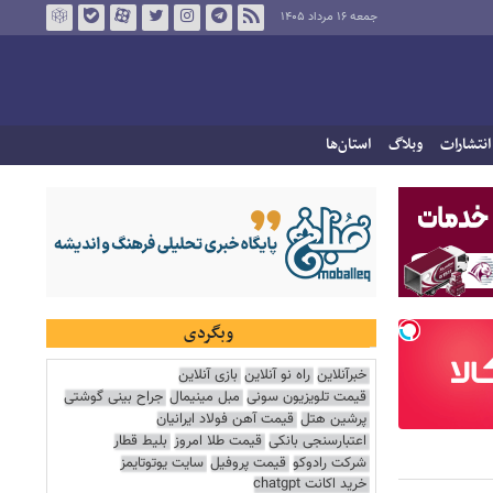
جمعه ۱۶ مرداد ۱۴۰۵
انتشارات
وبلاگ
استان‌ها
وبگردی
خبرآنلاین
راه نو آنلاین
بازی آنلاین
قیمت تلویزیون سونی
مبل مینیمال
جراح بینی گوشتی
پرشین هتل
قیمت آهن فولاد ایرانیان
اعتبارسنجی بانکی
قیمت طلا امروز
بلیط قطار
شرکت رادوکو
قیمت پروفیل
سایت یوتوتایمز
خرید اکانت chatgpt