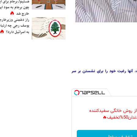
هستیم/ برجام برای ای
چون برجام به سود ایرا
خارج شد
راز دشمنی وزیرخارجه 
یوسف رجی چه ارتباط
به اسرائیل دارد؟
. آنها رغبت خود را برای نشستن بر سر
 از روش خانگی سفیدکننده
دان50%تخفیف🔥