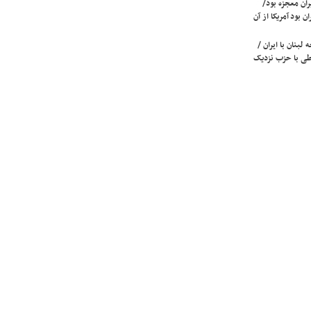
ران معجزه بود/
ن بود آمریکا از آن
لبنان با ایران /
ی با حزب نزدیک