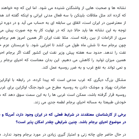
نشانه ها و صحبت هایی از واشنگتن شنیده می شود. اما این که چه خواهند
که کرده اند مثل ملاقات بلینکن با سه فعال مدنی ایرانی و اینکه گفته اند ه
از معترضین در ایران است، اتفاق بی سابقه ای به حساب می آید و در دوره ترا
توجه به این نشانه ها باید حالا دید که در نهایت کار به چه صورت پیش م
سری از الزامات از بین رفته است. مثلا نفت ایران اگر همین امروز هم برجام اح
چون برجام سه تا شش ماه طول می کشد تا اجرایی شود. یا عربستان عزم خ
نفت را ندهد. حدود سه هفته پیش وزیر نفت این کشور گفت اگر برجام احیا ش
همین میزان تولید را کاهش می دهیم. این بدان معناست که احیای برجام روی
و نمی تواند به نفع غرب و به ضرر روسیه عمل کند.
مشکل بزرگ دیگری که غرب مدعی است که پیدا کرده، در رابطه با اوکراین 
صادرات پهپاد و موشک دادن به روسیه مطرح می شود.جنگ اوکراین برای غرب اه
روسیه قرار گرفته باشد، ممکن است غربی ها را به این سمت سوق دهد که مجاز
خودش طبیعتا به مساله احیای برجام لطمه جدی می زند.
برخی از کارشناسان معتقدند در شرایط فعلی که در ایران وجود دارد، آمریکا و
در موضوع احیای برجام باشد. چنین شرایطی چقدر امکان پذیر است؟
در حال حاضر جای چانه زنی و امتیاز گیری زیادی در مورد برجام وجود ندارد. در