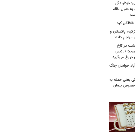
: بازدارندگی
 به دنبال نظام
است
غافلگیر کرد
کیه، پاکستان و
 مهاجم دادند
حشت در کاخ
مریکا / رئیس
 دروغ می‌گوید
باد خواهان جنگ
کی یعنی حمله به
ر خصوص پیمان