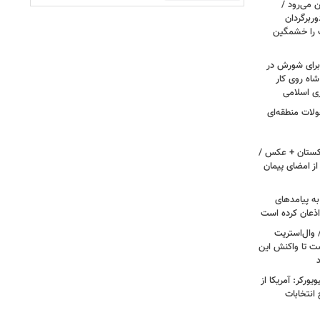
 می‌رود /
ربرگردان
پ را خشمگین
 برای شورش در
شاه روی کار
ری اسلامی
ولات منطقه‌ای
اکستان + عکس /
ز امضای پیمان
به پیامدهای
 اذعان کرده است
 وال‌استریت
ست تا واکنش این
ورکر: آمریکا از
 انتخابات