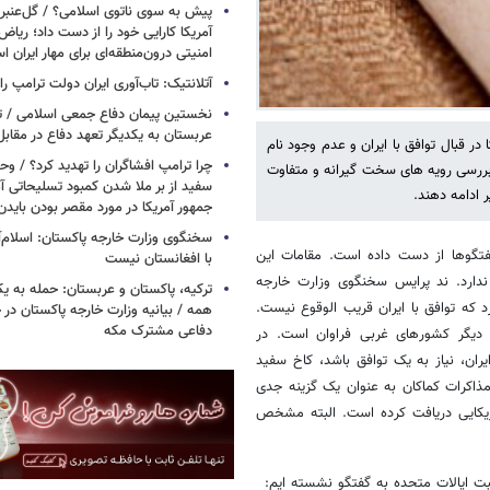
پیش به سوی ناتوی اسلامی؟ / گل‌عنبری
آمریکا کارایی خود را از دست داد؛ ریاض
امنیتی درون‌منطقه‌ای برای مهار ایران 
آتلانتیک: تاب‌آوری ایران دولت ترامپ را 
نخستین پیمان دفاع جمعی اسلامی / تر
عربستان به یکدیگر تعهد دفاع در مقابل
در قبال توافق با ایران و عدم وجود نام
چرا ترامپ افشاگران را تهدید کرد؟ / و
بررسی رویه های سخت گیرانه و متفاوت
سفید از بر ملا شدن کمبود تسلیحاتی آ
ر ادامه دهند.
جمهور آمریکا در مورد مقصر بودن بایدن
سخنگوی وزارت خارجه پاکستان: اسلام‌آ
فتگوها از دست داده است. مقامات این
با افغانستان نیست
 ندارد. ند پرایس سخنگوی وزارت خارجه
ترکیه، پاکستان و عربستان: حمله به ی
 که توافق با ایران قریب الوقوع نیست.
همه / بیانیه وزارت خارجه پاکستان د
دفاعی مشترک مکه
 دیگر کشورهای غربی فراوان است. در
ران، نیاز به یک توافق باشد، کاخ سفید
مذاکرات کماکان به عنوان یک گزینه جدی
مریکایی دریافت کرده است. البته مشخص
 ایالات متحده به گفتگو نشسته ایم: