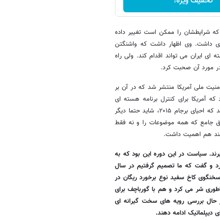
تخفیف ویژه!
 که شرایطشان را ممکن است تغییر داده
یدی داشت. وی اظهار داشت که واشنگتن
ی ایران می تواند اقدام کند. ولی راه
 در مورد آن صحبت کرد.
است که در ۱۳ اکتبر سند استراتژی امنیت ملی آمریکا منتشر شد که در آن بر
ه آمریکا برای کنترل برنامه هسته ای
ایران از راه های دیپلماتیک اولویت قائل است. این می تواند به آن معنی باشد که احیای برجام ۲۰۱۵، شاید حتما دیگر
 جامع که همه موضوعات را و نه فقط
 سند هم اهمیت داشت.
رند. سیاست در این دوره این بود که به
رد و گفت که ما تصمیم گرفتیم در سال
ش سخنگوی کاخ سفید نوع برخورد ریگان در
مپراطوری شر می کرد و هم با گورباچف برای
ر حال بررسی رویه های سخت گیرانه ای
 دیپلماتیک ادامه دهند.