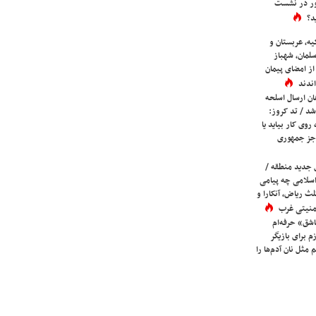
ور در نشست
د؟
یه، عربستان و
لمان، شهباز
ز امضای پیمان
ندند
ان ارسال اسلحه
شد / تد کروز:
روی کار بیاید یا
جز جمهوری
 جدید منطقه /
اسلامی چه پیامی
لث ریاض، آنکارا و
 امنیتی غرب
شق» حرفه‌ام
م برای بازیگر
 مثل نان آدم‌ها را