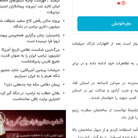
گرفتند / فهرست اولیه کشورهای حاف
😍🔥
لبنان تائید شد /بیروت پیمانکاران امن
نپذیرفت
بچرخونش
میلیون دلاری ترامپ در دادگاه
پاشینیان: زمان برگزاری همه‌پرسی پیوس
اروپا فرا نرسیده است
ار است بعد از اظهارات باراک دیپلمات
بزرگ‌ترین شکست نظامی تاریخ آمریکا /
ایلینوی: ترامپ ایران را به عنوان قدرت 
خلیج فارس پذیرفته‌است
 تظاهرات خود ادامه داده و در برابر
دیپلمات پیشین آمریکایی: شاید مجبور
تنگه هرمز را به ایران بسپاریم
ترده در میدان الساعه در استان قنا،
پیمان دفاعی مکه چه بندهایی دارد؟
حزاب الوفد، گروه "6 آوریل"، الغد، کفایه و حزب آزادی و عدالت نیز در استان
بقائی خطاب به ترامپ: در تنگه گیر کرده
کمپ دیوید را خواستار شدند.
اعتباری برایت باقی نمانده‌است
یکشنبه) توانست از ساختمان سفارت رژیم
 قرار داد.
 استفاده کردم و از دیوار ساختمان بالا
م پاره شده اسرائیل را به آتش کشیدند.