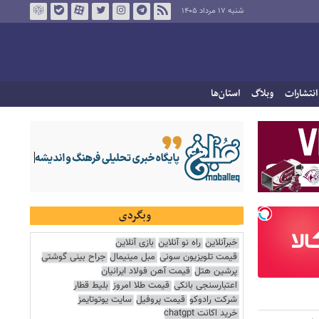
شنبه ۱۷ مرداد ۱۴۰۵
انتشارات
وبلاگ
استان‌ها
وبگردی
خبرآنلاین
راه نو آنلاین
بازی آنلاین
قیمت تلویزیون سونی
مبل مینیمال
جراح بینی گوشتی
پرشین هتل
قیمت آهن فولاد ایرانیان
اعتبارسنجی بانکی
قیمت طلا امروز
بلیط قطار
شرکت رادوکو
قیمت پروفیل
سایت یوتوتایمز
خرید اکانت chatgpt