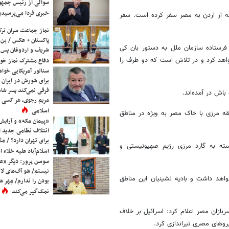
سوالی از رئیس جمه
خبری فردا می‌پرسیدی
نه از اردن به مصر سفر کرده است. سفر
نماز جماعت سران ترک
پاکستان + عکس / بن‌س
فرستاده سازمان ملل به دستور بان کی
شریف و اردوغان پس ا
واهد کرد و در تلاش است که دو طرف را
دفاع مشترک نماز خوا
سناتور آمریکایی خواه
برای شورش در ایران 
فرقی نمی‌کند پسر شاه 
اش در آمده‌اند.
مریم رجوی، هر کسی 
اسلامی
طقه مرزی با خاک مصر به ویژه در مناطق
«پیمان مکه» و آرایش
ائتلاف نظامی جدید 
برای تهران دارد؟ / مث
سته به گارد مرزی رژیم صهیونیستی و
اسلام‌آباد علیه خلاء
سوسن پرور: دیگر «عا
نیستم/ شو آف‌های لاز
اهد داشت و بادیه نشینیان این مناطق
بودن را ندارم/ مِهر هم
نمک‌گیر می‌کند
بازان مصر اعلام کرد: اسرائیل بر خلاف
وهای مصری تیراندازی کرد.