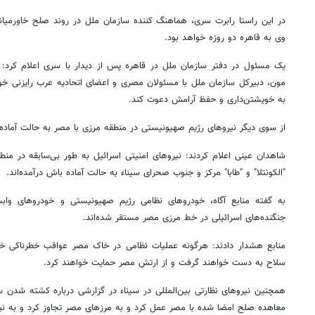
در این راستا رابرت سری، هماهنگ کننده سازمان ملل در روند صلح خاورمیا
وی به قاهره دو روزه خواهد بود.
یک مسئول در دفتر سازمان ملل در قاهره پس از دیدار با سری اعلام کرد: 
مون، دبیرکل سازمان ملل با مسئولان مصری و اعضای اتحادیه عرب رایزنی خ
به خویشتن‌داری و حفظ آرامش دعوت کند.
از سوی دیگر نیروهای رژیم صهیونیستی در منطقه مرزی با مصر به حالت آماده ب
شاهدان عینی اعلام کردند: نیروهای امنیتی اسرائیل به طور بی‌سابقه در من
"الکونتلا" و "طابا" مرکز و جنوب صحرای سیناء به حالت آماده باش درآمده‌اند.
به گفته منابع آگاه، خودروهای نظامی رژیم صهیونیستی و خودروهای واب
جنگنده‌های اسرائیلی در خط مرزی مصر مستقر شده‌اند.
منابع هشدار دادند: هرگونه عملیات نظامی در خاک مصر عواقب خطرناکی خو
سلاح به دست خواهند گرفت و از ارتش مصر حمایت خواهند کرد.
همچنین نیروهای نظارتی بین‌المللی در سیناء در گزارشی درباره کشته شدن سر
معاهده صلح امضا شده با مصر عمل کرد و به مرزهای مصر تجاوز کرد و به نیر