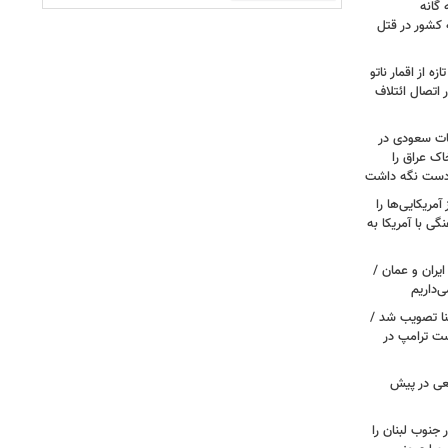
گانه
 کشور در قتل
ه از اقمار ناتو
 اتصال ائتلاف
ات سعودی در
اک عراق را
 دست نگه داشت
مریکایی‌ها را
ی با آمریکا به
یران و عمان /
‌داریم
نا تصویب شد /
ست ترامپ در
عی در پیش
 جنوب لبنان را