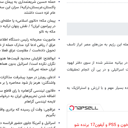
حمله حسین شریعتمداری به پیمان سه 
پاکستان،عربستان،ترکیه/ سزان این سه
عام غزه دست داشتند
پیمان مکه؛ «ناتوی اسلامی» یا حلقه‌ای تاز
در پیرامون ایران؟ / نقش پنهان ترکیه در
مکه به ناتو
ماموریت محرمانه رئیس دستگاه اطلاع
 این رژیم به مزرهای مصر ابراز تاسف
عراق / ریاض ادعا کرد مدارک حمله از خ
تحویل داده‌است / مقاومت عراق فعلا
ابوالفتح: افزایش محدود قیمت‌ها هنوز آ
ر بیانیه‌ منتشر شده از سوی دفتر ایهود
نگران نکرده است/ اسرائیل بدون هماهنگ
ایران حمله نمی‌کند
 اسرائیلی و در پی آن انجام تحقیقات
ادعای رویترز در مورد پیشرفت مذاکرات ا
واشنگتن: هرمز باز شود محاصره را بر می
ه بسیار مهم و با ارزش و استراتژیک به
«قانون لیندسی گراهام» با رای قاطع س
اضافه شدن تحریم‌های ایران به درخوا
لایحه لیندسی گراهام
عراقچی: وقت آن رسیده که برادری واق
بگیریم
اسرائیل و آمریکا جلوی حضور فرانسه در
گردونه رو بچرخون و PS5 و آیفون17 برنده شو