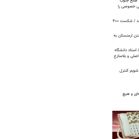
ظ صلح جنوب
یتی خصوصی را
پروژه سالن رقص کاخ سفید متوقف شد / شکست ۴۰۰
تن ارمنستان به
 استاد دانشگاه
اصلی و بلامنازع
 شویم کنترل
‌ای و هیچ