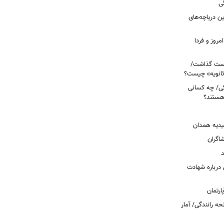
ی
 آبی/ بهترین دریاچه‌های
مروز و فردا
دوم روی دست گذاشت/
ثانویه» چیست؟
ی/ چه کسانی
 هستند؟
یدیه همدان
شاگران
د
درباره شهادت
ه رانندگی/ آمار