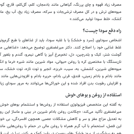
مصرف زیاد قهوه و چای پررنگ، گیاهانی مانند بادمجان، کلم، گل‌کلم، قارچ، گو
میوه‌های ترش و در کل مصرف ترشی‌جات و سرکه، مصرف زیاد یخ، آب یخ، ماس
کشک، خلط سودا تولید می‌کنند.»
راه دفع سودا چیست؟
اشخاص سوداوی (سرد و خشک) یا با غلبه سودا، باید از غذاهای با طبع گرم‌وتر 
غلط غذایی خود را اصلاح کنند. دکتر میرغضنفری توضیح می‌دهد: «غذاهایی م
گوشت شتر، کبک و بلدرچین، دل، تخم‌مرغ آبپز یا گاهی نیمرو، گندم و بلغور گ
نان‌سنگگ با مختصری کره یا روغن حیوانی، مواد شیرین مانند شیره خرما و انگ
میوه‌های شیرین، کشمش، به، سیب، خربزه، انجیر و توت تازه، توت خشک، سبزی
مانند بادام و بادام زمینی، فندق، فرنی بادام، حریره بادام و افزودنی‌هایی ما
و افزایش رطوبت بدن افراد شده و این خوراکی‌ها می‌توانند به مرور سودای زیاد
استفاده از روغن و بوهای خوش
به گفته این متخصص فیزیولوژی استفاده از روغن‌ها و استشمام بوهای خوش د
میرغضنفری تأکید می‌کند: «چکاندن روغن بادام شیرین در بینی و ماساژ این ر
به تعدیل مزاج مغز و سر و کاهش مشکلات عصبی همچون افسردگی، بی خواب
این فصل، استحمام با آب گرم همراه با روغن مالی در حمام با روغن‌هایی مانند 
هم به پیشگیری از بروز خشکی‌های پوست در پاییز کمک می‌کند، زیرا در این 