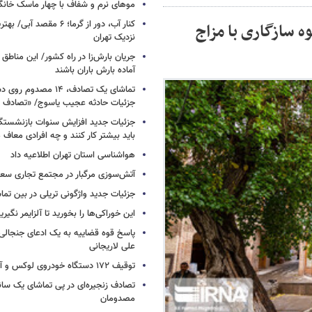
موهای نرم و شفاف با چهار ماسک خانگ
کنار آب، دور از گرما؛ ۶ مقصد
ه سازگاری با مزاج
نزدیک تهران
جریان بارش‌زا در راه کشور/ این مناطق ا
آماده بارش باران باشند
تماشای یک تصادف، ۱۴ مص
جزئیات حادثه عجیب یاسوج/ «تصادف 
جزئیات جدید افزایش سنوات بازنشستگ
باید بیشتر کار کنند و چه افرادی معاف
هواشناسی استان تهران اطلاعیه داد
آتش‌سوزی مرگبار در مجتمع تجاری سع
جزئیات جدید واژگونی تریلی در بین تما
این خوراکی‌ها را بخورید تا آلزایمر نگیری
پاسخ قوه قضاییه به یک ادعای جنجالی 
علی لاریجانی
توقیف ۱۷۲ دستگاه خودروی لوکس و آپارتمان
تصادف زنجیره‌ای در پی تماشای یک سانح
مصدومان