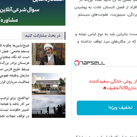
ب سنتی به آن تاکید شده این‌که در
 افراد از فصل تابستان عادت به پوشیدن
خوردگی، سینوزیت، عفونت‌های سیستم
ست؛ بنابراین باید به نوع لباس توجه و
در بحث مشارکت کنید
 که در مکان‌های سرد توقف نداشته و
شیخ‌نشین‌ها چگونه فک
مسجدجامعی: عمان تن
است که نگاه متفاوتی 
عربستان برادر بزرگ‌
مسلط خلیج فارس ا
سازمان وظیفه عمومی 
 از روش خانگی سفیدکننده
معافیت سربازان فراری
دان50%تخفیف🔥
ابوالفتح: برای ترامپ
سر کار باشد یا عمامه/
تخفیف ویژه!
تغییر حکومت نیست/ 
در توقف حملات نقش