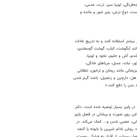
جه‌فرنگی، لوبیا سبز، ذرت، عدس،
ت، دوغ ترش، پنیر شور و مانده و
بیشتر استفاده کنند و به تدریج عادات
انند آبگوشت، کباب، گوشت گوسفندی،
ندم، آش و حلیم، نخود و لوبیا،
ور، نبات، عسل، مرباهای خانگی،
جاتی مانند ریحان و ترخون، تنقلاتی
نند هل، دارچین و زنجبیل، باعث گرم شدن
 بدن را دفع کنند.»
ر پاییز بسیار توصیه شده است. دکتر
وغن روی صورت و پیشانی در فصل پاییز
ی، عصبی شدن و... کمک می‌کند. در
روغن بادام شیرین یا بابونه یا کنجد
فصل بسیاری از افراد به خشکی پوست،