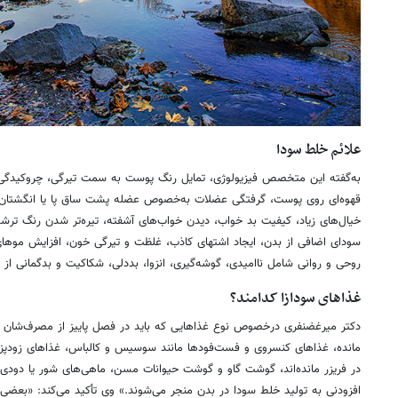
علائم خلط سودا
به‌گفته این متخصص فیزیولوژی، تمایل رنگ پوست به سمت تیرگی، چروکیدگی، 
قهوه‌ای روی پوست، گرفتگی عضلات به‌خصوص عضله پشت ساق پا یا انگشتان
خیال‌های زیاد، کیفیت بد خواب، دیدن خواب‌های آشفته، تیره‌تر شدن رنگ ترشحا
سودای اضافی از بدن، ایجاد اشتهای کاذب، غلظت و تیرگی خون، افزایش موها
روحی و روانی شامل ناامیدی، گوشه‌گیری، انزوا، بددلی، شکاکیت و بدگمانی از
غذاهای سودازا کدامند؟
دکتر میرغضنفری درخصوص نوع غذاهایی که باید در فصل پاییز از مصرف‌شان پر
مانده، غذاهای کنسروی و فست‌فودها مانند سوسیس و کالباس، غذاهای زودپز
در فریزر مانده‌اند، گوشت گاو و گوشت حیوانات مسن، ماهی‌های شور یا دودی،
افزودنی به تولید خلط سودا در بدن منجر می‌شوند.» وی تأکید می‌کند: «بعضی ا