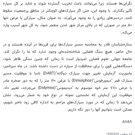
نگرانی‌ها هستند زیرا می‌توانند باعث تخریب گسترده شوند و شاید بر کل سیاره
تأثیر بگذارند. با وجود این، حتی اگر سیارک‌های کوچکتر در مناطق پرجمعیت سقوط
کنند، دردسرهای زیادی را به وجود می‌آورند. به عنوان مثال، سیارکی با عرض تنها
۵۰ متر در صورتی که در بالای مرکز شهر لندن منفجر شود، به کل شهر آسیب وارد
می‌کند.
ستاره‌شناسان قادر به محاسبه مسیر سیارک‌ها برای قرن‌ها در آینده هستند و در
حال حاضر، هیچ سنگ فضایی شناخته‌شده‌ای وجود ندارد که ما را نگران کند.
جامعه جهانی علوم فضایی امیدوار است تا زمانی که چنین سنگی ظاهر شود،
دستگاه‌هایی قوی را برای محافظت از سیاره در دست داشته باشد. در ماه سپتامبر،
ماموریت "آزمایش تغییر جهت سیارک دوگانه"(DART) ناسا با موفقیت مسیر
سیارک قمر "دیمورفوس"(Dimorphos) با عرض ۱۶۰ متر را که به دور صخره مادر
با عرض ۷۸۰ متر خود موسوم به "دیدیموس"(Didymos) می‌چرخد، تغییر داد.
موفقیت این آزمایش که نخستین نمونه در نوع خود به شمار می‌رود، نشان
می‌دهد تا زمانی که در مورد سیارک‌های مزاحم به اندازه کافی زود باخبر شویم،
ممکن است بتوانیم آنها را دور نگه داریم.
۵۸۵۸
کد مطلب
1690429