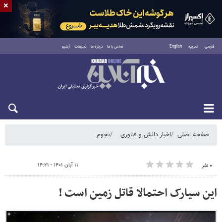
×
فارسی
العربية
English
تماس با ما
درباره ما
تبلیغات
آرشیو
پنجشنبه ۱۵ مرداد ۱۴۰۵
صفحه اصلی
اخبار دانش و فناوری
نجوم
۱۱ آبان ۱۴۰۱ - ۱۴:۲۱
۰ نفر
این سیارک احتمالا قاتل زمین است !