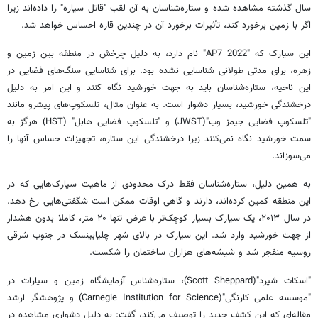
سال گذشته مشاهده شده و ستاره‌شناسان به آن لقب "قاتل سیاره" را داده‌اند زیرا
اگر با زمین برخورد کند، تأثیرات برخورد آن در چندین قاره احساس خواهد شد.
این سیارک که "2022 AP7" نام دارد، به دلیل چرخش در منطقه بین زمین و
زهره، برای مدتی طولانی شناسایی نشده بود. برای شناسایی سنگ‌های فضایی در
این ناحیه، ستاره‌شناسان باید به جهت خورشید نگاه کنند و این امر به دلیل
درخشندگی خورشید، بسیار دشوار است. به عنوان مثال، تلسکوپ‌های پیشرو مانند
"تلسکوپ فضایی جیمز وب"(JWST) و "تلسکوپ فضایی هابل" (HST) هرگز به
سمت خورشید نگاه نمی‌کنند زیرا درخشندگی این ستاره، تجهیزات حساس آنها را
می‌سوزاند.
به همین دلیل، ستاره‌شناسان فقط درک محدودی از ماهیت سیارک‌هایی که در
این منطقه کمین کرده‌اند، دارند و گاهی اوقات ممکن است شگفتی‌هایی رخ دهد.
در سال ۲۰۱۳، یک سیارک بسیار کوچک‌تر با عرض تنها ۲۰ متر، کاملا بدون هشدار
از جهت خورشید وارد شد. این سیارک در بالای شهر چلیابینسک در جنوب شرقی
روسیه منفجر شد و شیشه‌های هزاران ساختمان را شکست.
"اسکات شپرد"(Scott Sheppard)، ستاره‌شناس آزمایشگاه زمین و سیارات در
"موسسه علمی کارنگی"(Carnegie Institution for Science) و پژوهشگر ارشد
مقاله‌ای که این کشف جدید را توصیف می‌کند، گفت: به دلیل دشواری مشاهده در