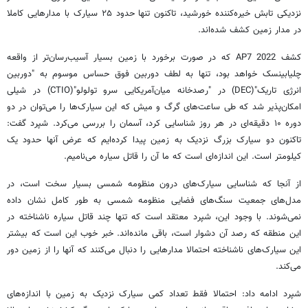
نزدیکی تابش خیره‌کننده خورشید، تاکنون تنها حدود ۲۵ سیارک با مدارهایی کاملا
در مدار زمین کشف شده‌اند.
کشف 2022 AP7 که در صورت برخورد با زمین بسیار آسیب‌رسان‌تر از واقعه
چلیابینسک خواهد بود، تنها به لطف دوربین فوق حساس موسوم به "دوربین
انرژی تاریک"(DEC) در "رصدخانه میان‌آمریکایی سرو تولولو"(CTIO) در شیلی
امکان‌پذیر شد که طی ساعت‌های گرگ و میش که این سیارک‌ها را می‌توان در دو
دوره ۱۰ دقیقه‌ای در هر روز شناسایی کرد، آسمان را بررسی می‌کرد. شپرد گفت:
تاکنون دو سیارک بزرگ نزدیک به زمین پیدا کرده‌ایم که عرض آنها حدود یک
کیلومتر است. این اندازه‌ای است که ما آن را قاتل سیاره می‌نامیم.
از آنجا که شناسایی سیارک‌های درون منظومه شمسی بسیار سخت است، در
مدل‌های جمعیت سنگ‌های فضایی منظومه شمسی به طور کامل نشان داده
نمی‌شوند. با وجود این، شپرد معتقد است که تنها چند قاتل سیاره ناشناخته در
این منطقه که رصد آن دشوار است، باقی مانده‌اند. خبر خوب این است که بیشتر
این سیارک‌های ناشناخته احتمالا مدارهایی را دنبال می‌کنند که آنها را از زمین دور
می‌کند.
شپرد ادامه داد: احتمالا فقط تعداد کمی سیارک نزدیک به زمین با اندازه‌های