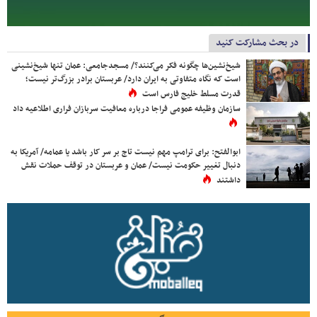
در بحث مشارکت کنید
شیخ‌نشین‌ها چگونه فکر می‌کنند؟/ مسجدجامعی: عمان تنها شیخ‌نشینی
است که نگاه متفاوتی به ایران دارد/ عربستان برادر بزرگ‌تر نیست؛
قدرت مسلط خلیج فارس است
سازمان وظیفه عمومی فراجا درباره معافیت سربازان فراری اطلاعیه داد
ابوالفتح: برای ترامپ مهم نیست تاج بر سر کار باشد یا عمامه/ آمریکا به
دنبال تغییر حکومت نیست/ عمان و عربستان در توقف حملات نقش
داشتند