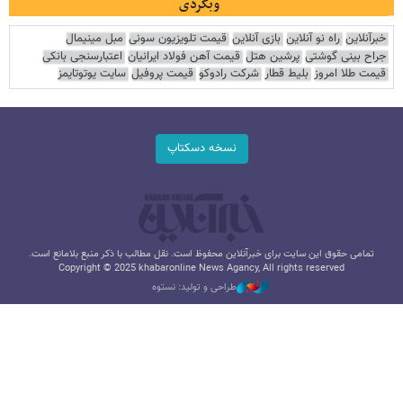
وبگردی
خبرآنلاین
راه نو آنلاین
بازی آنلاین
قیمت تلویزیون سونی
مبل مینیمال
جراح بینی گوشتی
پرشین هتل
قیمت آهن فولاد ایرانیان
اعتبارسنجی بانکی
قیمت طلا امروز
بلیط قطار
شرکت رادوکو
قیمت پروفیل
سایت یوتوتایمز
نسخه دسکتاپ
تمامی حقوق این سایت برای خبرآنلاین محفوظ است. نقل مطالب با ذکر منبع بلامانع است.
Copyright © 2025 khabaronline News Agancy, All rights reserved
طراحی و تولید: نستوه