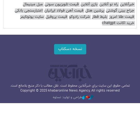
خبرآنلاین
راه نو آنلاین
بازی آنلاین
قیمت تلویزیون سونی
مبل مینیمال
جراح بینی گوشتی
پرشین هتل
قیمت آهن فولاد ایرانیان
اعتبارسنجی بانکی
قیمت طلا امروز
بلیط قطار
شرکت رادوکو
قیمت پروفیل
سایت یوتوتایمز
خرید اکانت chatgpt
نسخه دسکتاپ
تمامی حقوق این سایت برای خبرآنلاین محفوظ است. نقل مطالب با ذکر منبع بلامانع است.
Copyright © 2025 khabaronline News Agancy, All rights reserved
طراحی و تولید: نستوه