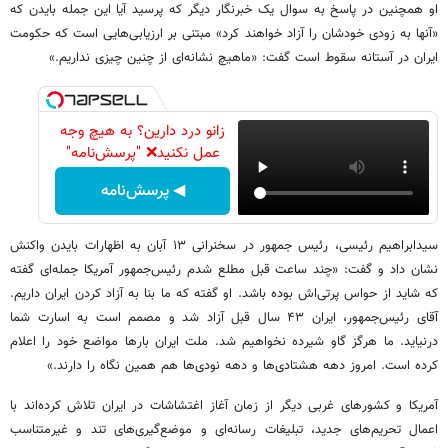
او همچنین در پاسخ به سوال یک خبرنگار دیگر که پرسید آیا این جمله بایدن که
«آنها به زودی خودشان را آزاد خواهند کرد» مبتنی بر ارزیابی‌هایی است که حکومت
ایران در آستانه سقوط است گفت: «ماهیچ نشانه‌ای از چنین چیزی نداریم.»
زانو درد دارین؟ به هیچ وجه
عمل نکنید❌ "پرسش‌نامه"
◀ پرسش‌نامه
سیدابراهیم رئیسی، رئیس جمهور در سخنرانی ۱۳ آبان به اظهارات بایدن واکنش
نشان داد و گفت: «چند ساعت قبل مطلع شدم رئیس‌جمهور آمریکا جمله‌ای گفته
که شاید از حواس پرتی‌اش بوده باشد. او گفته که ما بنا به آزاد کردن ایران داریم.
آقای رئیس‌جمهور، ایران ۴۳ سال قبل آزاد شد و مصمم است به اسارت شما
درنیاید. ما هرگز گاو شیرده نخواهیم شد. ملت ایران بارها مواضع خود را اعلام
کرده است. امروز دهه هشتادی‌ها و دهه نودی‌ها هم همین نگاه را دارند.»
آمریکا و کشورهای غربی دیگر از زمان آغاز اغتشاشات در ایران تلاش کرده‌اند با
اعمال تحریم‌های جدید، تبلیغات رسانه‌ای و موضع‌گیری‌های تند و غیرمتناسب