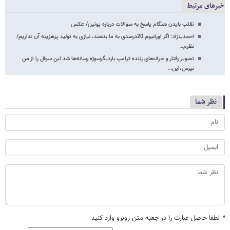
خبرهای مرتبط
تقلب بایدن هنگام پاسخ به سوالات درباره پوتین/ عکس
احمدی​نژاد: اگر اورانیوم 20درصدی به ما بدهند، نیازی به تولید پرهزینه آن نداریم/
نظرم…
تصویر رفتار و حرف‌های زننده ترامپ باردیگرسوژه رسانه‌ها شد:این سوال را از من
نپرس،این…
نظر شما
*
لطفا حاصل عبارت را در جعبه متن روبرو وارد کنید