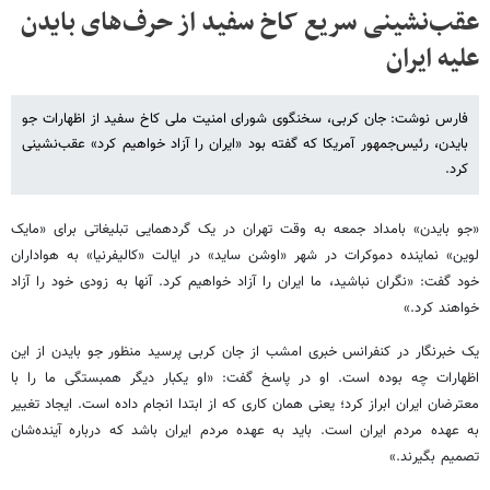
عقب‌نشینی سریع کاخ سفید از حرف‌های بایدن
علیه ایران
فارس نوشت: جان کربی، سخنگوی شورای امنیت ملی کاخ سفید از اظهارات جو
بایدن، رئیس‌جمهور آمریکا که گفته بود «ایران را آزاد خواهیم کرد» عقب‌نشینی
کرد.
«جو بایدن» بامداد جمعه به وقت تهران در یک گردهمایی تبلیغاتی برای «مایک
لوین» نماینده دموکرات در شهر «اوشن ساید» در ایالت «کالیفرنیا» به هواداران
خود گفت: «نگران نباشید، ما ایران را آزاد خواهیم کرد. آنها به زودی خود را آزاد
خواهند کرد.»
یک خبرنگار در کنفرانس خبری امشب از جان کربی پرسید منظور جو بایدن از این
اظهارات چه بوده است. او در پاسخ گفت: «او یکبار دیگر همبستگی‌ ما را با
معترضان ایران ابراز کرد؛ یعنی همان کاری که از ابتدا انجام داده است. ایجاد تغییر
به عهده مردم ایران است. باید به عهده مردم ایران باشد که درباره آینده‌شان
تصمیم بگیرند.»