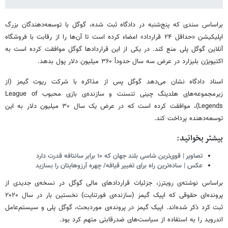
براساس سندی که پنج‌شنبه در دادگاه ثبت شده، گوگل با توسعه‌دهندگان بزرگ
اپلیکیشن «حداقل ۲۴ قرارداد» امضاء کرده است تا آن‌ها را از رقابت با فروشگاه
آنلاین گوگل پلی منع کند. در یکی از این قراردادها گوگل موافقت کرده است به
اکتیویژن بلیزارد در عرض سه سال حدوداً ۳۶۰ میلیون دلار پول بدهد.
اسناد دادگاه نشان می‌دهد گوگل پس از مذاکره با شرکت ریوت گیمز (از
زیرمجموعه‌های هلدینگ چینی تنسنت و سازنده‌ی بازی محبوب League of
Legends)، موافقت کرده است که در عرض یک سال ۳۰ میلیون دلار به این
توسعه‌دهنده پرداخت کند.
بیشتر بخوانید:
تصاویر | قوی‌ترین شاسی‌ بلند جهان که ۱۰ برابر سانتافه قدرت دارد
عکس | ساده‌ترین راه برای تغییر قیافه/ چهره‌ آرزوهایتان را بسازید
براساس نوشته‌ی رویترز، جزئیات قراردادهای مالی گوگل در نسخه‌ی جدیدی از
پرونده‌ای حقوقی که اپیک گیمز (سازنده‌ی فورتنایت) نخستین بار در سال ۲۰۲۰
ثبت کرد ذکر شده‌اند. اپیک گیمز در پرونده‌ی موردبحث، گوگل پلی و سیستم‌عامل
اندروید را به استفاده از سیاست‌های ضدرقابتی متهم کرد بود.