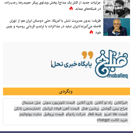
جزئیات جدید از قتل یک مداح/ پخش ویدئوی پیکر حمیدرضا رجب‌زاده
در شبکه‌های معاند
ظریف: بدون مدیریت تنش با آمریکا، حتی دوستان ایران هم از تهران
فاصله می‌گیرند/ایران نباید در مذاکرات با ترامپ قربانی روسیه و چین
شود
وبگردی
خبرآنلاین
راه نو آنلاین
بازی آنلاین
قیمت تلویزیون سونی
مبل مینیمال
جراح بینی گوشتی
پرشین هتل
قیمت آهن فولاد ایرانیان
اعتبارسنجی بانکی
قیمت طلا امروز
بلیط قطار
شرکت رادوکو
قیمت پروفیل
سایت یوتوتایمز
خرید اکانت chatgpt