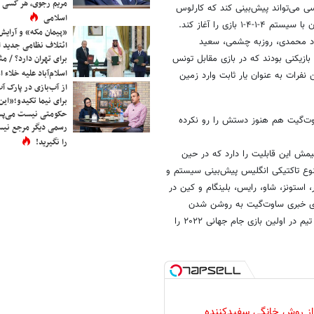
مریم رجوی، هر کسی 
ی می‌تواند پیش‌بینی کند که کارلوس
اسلامی
کی‌روش تیم خود را به چه ترکیبی روانه میدان خواهد کرد. او به احتمال فراوان با سیستم ۴-۱-۴-۱ بازی را آغاز کند.
«پیمان مکه» و آرایش
اد محمدی، روزبه چشمی، سعید
ائتلاف نظامی جدید 
برای تهران دارد؟ / مث
عزت‌اللهی، علیرضا جهانبخش، احسان حاج‌صفی، وحید امیری و مهدی طارمی ۱۱ بازیکنی بودند که در بازی مقابل تونس
اسلام‌آباد علیه خلاء
نفرات به عنوان یار ثابت وارد زمین
از آب‌بازی در پارک آ
برای نیما تکیدو؛«این
حکومتی نیست می‌پسن
ساوت‌گیت هم هنوز دستش را رو نکرده
رسمی دیگر مرجع نیست
را نگیرید!
 بیشتر با چیدمان ۲-۵-۳ بازی کرد، ولی تیمش این قابلیت را دارد که در حین
تنوع تاکتیکی انگلیس پیش‌بینی سیستم و
ر، استونز، شاو، رایس، بلینگام و کین در
های خبری ساوت‌گیت به روشن شدن
ترکیب این تیم کمک کند، ولی قبل از آن روزنامه سان سه ترکیب احتمالی این تیم در اولین بازی جام جهانی ۲۰۲۲ را
 از روش خانگی سفیدکننده