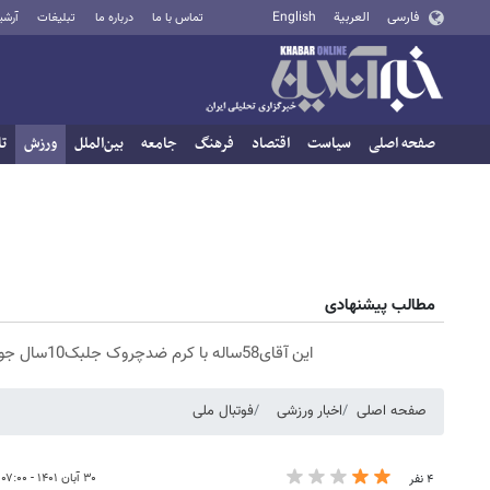
فارسی
العربية
English
تماس با ما
درباره ما
تبلیغات
آرشی
صفحه اصلی
سیاست
اقتصاد
فرهنگ
جامعه
بین‌الملل
ورزش
تا
مطالب پیشنهادی
این آقای58ساله با کرم ضدچروک جلبک10سال جوان شد(سفارش با تخفیف)
صفحه اصلی
اخبار ورزشی
فوتبال ملی
۳۰ آبان ۱۴۰۱ - ۰۷:۰۰
۴ نفر