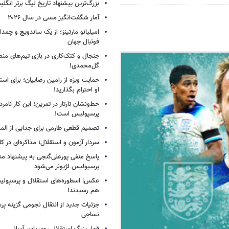
بزرگ‌ترین پیشنهاد تاریخ لیگ برتر انگل
آمار شگفت‌انگیز مسی در سال ۲۰۲۶
امیلیانو مارتینز؛ از یک ساندویچ و چمد
فوتبال جهان
جنجال و کتک‌کاری در بازی تیم‌های منص
گل‌محمدی!
حمایت ویژه از رامین رضاییان؛ برای است
او احترام بگذارید!
خط‌ونشان تارتار در تمرین؛ این کار نامر
پرسپولیس است!
تصمیم قطعی طارمی برای جدایی از الم
سردار آزمون و استقلال؛ مذاکره‌ای در کار
پاسخ منفی پورعلی‌گنجی به پیشنهاد م
پرسپولیس لژیونر می‌شود
عکس| اسطوره‌های استقلال و پرسپولی
هم رسیدند!
جزئیات جدید از انتقال نجومی گزینه پ
نساجی