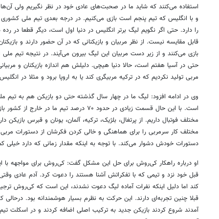
استفاده می‌کنند که شاید ما در صحبت‌های عادی خود در نظر نگیریم ولی آن‌ها 
و با انگلیس که تیم پنجم است بازی می‌کنیم. در درجه بعدی تیم ملی کشوری با 
را دارد. حتی اگر نگویم لیگ برتر انگلیس در دنیا اول است، دیگر قطعا در رده
قابل مقایسه نیست. از نظر مربیان و بازیکنانی که در آن حضور دارند و بازیکنا
بازی می‌کنند و از زیر دست مربیان این لیگ بیرون می‌آیند. در نتیجه تیم ملی
حتی در آسیا هفتم است، حالا دنیا هیچی. دلیلش هم اندازه بازیکنان و مربیان
مربی تولید نکردیم که در ترکیه مربیگری کند یا به اروپا برود و مثلا در انگلیس
وی در ادامه افزود: لیگ ما در چهار سال گذشته حتی دو بازیکن هم به تیم ملی 
است. با این حال قسمت زیادی در حدود ۷۰ درصد تیم ما 
مختلف فوتبال داریم. از پرتغال، بلژیک، ترکیه، آلمان، یونان و قبرس بازیکن دار
مختلف کار سرمربی را برای هماهنگی و خالی کردن فکرشان از دستورات مربی با
دستورات خودش دشوار می‌کند. با توجه به اینکه مقدار زمانی که دارد خیلی ک
او درباره راهکار کی‌روش برای حل این مشکل گفت: کی‌روش برای مواجهه با 
قبل خود نزد و تیمی که با تفکراتش آشنا هستند را دعوت کرد. آدم عادی وقت
کند اما دلیل اینکه نفرات آماده لیگ دعوت نشدند، این است که کی‌روش ترجیح د
قبلا چنین تجربه‌ای دارند. این حرکت به نظرم بسیار هوشمندانه بود. درحالی ک
آمدند شروع کردند بازیکن جدید به ترکیب اصلی اضافه کردند و در اسکلت تی