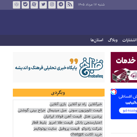
شنبه ۱۷ مرداد ۱۴۰۵
انتشارات
وبلاگ
استان‌ها
وبگردی
خبرآنلاین
راه نو آنلاین
بازی آنلاین
قیمت تلویزیون سونی
مبل مینیمال
جراح بینی گوشتی
پرشین هتل
قیمت آهن فولاد ایرانیان
اعتبارسنجی بانکی
قیمت طلا امروز
بلیط قطار
شرکت رادوکو
قیمت پروفیل
سایت یوتوتایمز
خرید اکانت chatgpt