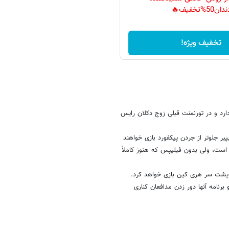
دان50%تخفیف🔥
تخفیف ویژه!
ط دفاعش دارد و در تورنمنت قبلی زوج دکلان رایس
یر جلوتر از جردن پیکفورد بازی خواهند
 است، ولی بدون فیلیپس که هنوز کاملاً
شت سر هری کین بازی خواهد کرد.
رنامه آنها دور زدن مدافعان کناری