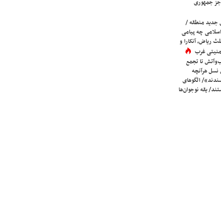
جز جمهوری
 جدید منطقه /
اسلامی چه پیامی
لث ریاض، آنکارا و
 امنیتی غرب
ب‌وآتش تا تجمع
 نسل هرآنچه
دند»/ الگوهای
ند/ یقه نوجوان‌ها