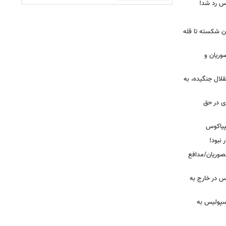
یس رد شد!
ان شکسته تا قله
وریان و
قلال جنگیده، به
دی در حق
پیاکوس
 نبود!
نصوریان/مدافع
س در خارج به
رسپولیس به