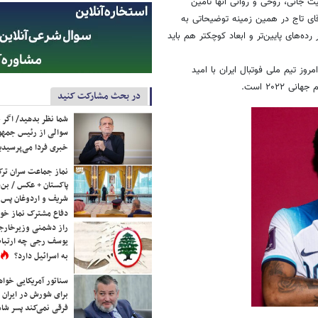
ت جانی، روحی و روانی آنها تأمین
ی تاج در همین زمینه توضیحاتی به
رده‌های پایین‌تر و ابعاد کوچکتر هم باید
مروز تیم ملی فوتبال ایران با امید
۲۰۲۲ است.
در بحث مشارکت کنید
شما نظر بدهید/ اگر خ
سوالی از رئیس جمه
خبری فردا می‌پرسیدی
نماز جماعت سران ترک
پاکستان + عکس / بن‌س
شریف و اردوغان پس ا
دفاع مشترک نماز خوا
راز دشمنی وزیرخارجه 
یوسف رجی چه ارتباط
به اسرائیل دارد؟
سناتور آمریکایی خواه
برای شورش در ایران 
فرقی نمی‌کند پسر شاه 