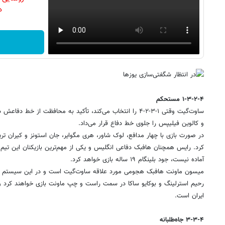
دن
۱-۳-۲-۴ مستحکم
ساوت‌گیت وقتی ۱-۳-۲-۴ را انتخاب می‌کند، تأکید به محافظت از خ
و کالوین فیلیپس را جلوی خط دفاع قرار می‌داد.
در صورت بازی با چهار مدافع، لوک شاور، هری مگوایر، جان استونز و کیران تریپ
کرد. رایس همچنان هافبک دفاعی انگلیس و یکی از مهم‌ترین بازیکنان این تیم
آماده نیست، جود بلینگام ۱۹ ساله بازی خواهد کرد.
میسون ماونت هافبک هجومی مورد علاقه ساوت‌گیت است و در این سیستم پ
رحیم استرلینگ و بوکایو ساکا در سمت راست و چپ ماونت بازی خواهند کرد و ب
ایران است.
۳-۳-۴ جاه‌طلبانه