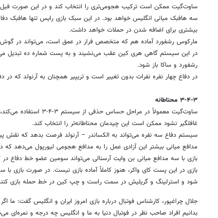
ساوت‌گیت ممکن است ترکیب هجومی‌تری را انتخاب کند و در این صورت فیل فو
سه هافبک میانی انگلیس خواهد بود. در این سبک بازی رایس تنها هافبک دفا
بیشتری برای اضافه شدن در حملات خواهد داشت.
مارکوس رشفورد آماده هم که متخصص فرار در عمق است، می‌تواند در گوش
در این سیستم گاهی هری کین عقب می‌نشیند و به پست شماره ده تبدیل می‌ش
رشفورد و ساکا باز شود.
در دفاع چهار نفره نفرات بدون تغییر است و تریپیر همچنان به آرنولد که در د
۳-۴-۳ محتاطانه
ساوت‌گیت معمولاً در مراحل حساس
غافلگیر نشود ممکن است این چیدمان محتاطانه‌تر را انتخاب کند.
سیستم دفاع سه نفره می‌تواند به الکساندر – آرنولد فرصت بدهد که نقش پیس
مدافع میانی بیشتر این آزادی عمل را به مدافع هجومی لیورپول می‌دهد که در
بازی با سه مدافع میانی بن وایت آرسنالی می‌تواند سومین عضو خط دفاع در کنا
بازی در این پست کای واکر، هنوز کاملاً آماده بازی نیست. در صورت بازی با
شود و استرلینگ و گریلیش در سمت راست و چپ کین در خط حمله بازی کنند
جلال چراغپور، کارشناس فوتبال درباره بازی امروز ایران و انگلیس گفت: ما اگر
بدانیم افراد صاحب نظر در فوتبال دنیا به ما و انگلیس چه درجه و نمره‌ای می‌