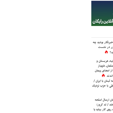
برنگار بودید چه
ور در نشست
د؟
یه، عربستان و
لمان، شهباز
ز امضای پیمان
ندند
لبنان با ایران /
ی با حزب نزدیک
ان ارسال اسلحه
شد / تد کروز:
روی کار بیاید یا