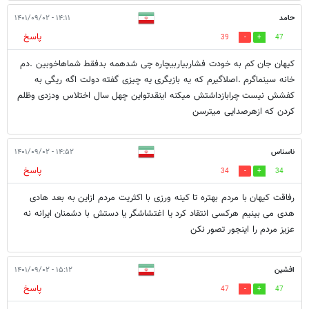
حامد
۱۴:۱۱ - ۱۴۰۱/۰۹/۰۲
پاسخ
39
47
کیهان جان کم به خودت فشاربیاربیچاره چی شدهمه بدفقط شماهاخوبین .دم
خانه سینماگرم .اصلاگیرم که یه بازیگری یه چیزی گفته دولت اگه ریگی به
کفشش نیست چرابازداشتش میکنه اینقدتواین چهل سال اختلاس ودزدی وظلم
کردن که ازهرصدایی میترسن
ناسناس
۱۴:۵۲ - ۱۴۰۱/۰۹/۰۲
پاسخ
34
34
رفاقت کیهان با مردم بهتره تا کینه ورزی با اکثریت مردم ازاین به بعد هادی
هدی می بینیم هرکسی انتقاد کرد یا اغتشاشگر یا دستش با دشمنان ایرانه نه
‌عزیز مردم را اینجور تصور نکن
افشین
۱۵:۱۲ - ۱۴۰۱/۰۹/۰۲
پاسخ
47
47