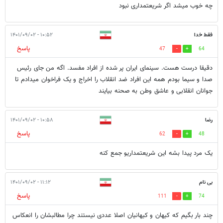
چه خوب میشد اگر شریعتمداری نبود
فقط خدا
۱۰:۵۲ - ۱۴۰۱/۰۹/۰۲
پاسخ
47
64
دقیقا درست هست. سینمای ایران پر شده از افراد مفسد. اگه من جای رئیس
صدا و سیما بودم همه این افراد ضد انقلاب را اخراج و یک فراخوان میدادم تا
جوانان انقلابی و عاشق وطن به صحنه بیایند
رضا
۱۰:۵۸ - ۱۴۰۱/۰۹/۰۲
پاسخ
62
48
یک مرد پیدا بشه این شریعتمداریو جمع کنه
بی نام
۱۱:۱۲ - ۱۴۰۱/۰۹/۰۲
پاسخ
111
74
چند بار بگیم که کیهان و کیهانیان اصلا عددی نیستند چرا مطالبشان را انعکاس