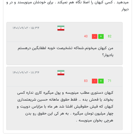
میدهید . کسی کیهان را اصلا نگاه هم نمیکند . برای خودشان مینویسند و در و
دیوار
۱۵:۳۴ - ۱۴۰۱/۰۹/۰۲
40
82
من کیهان میخونم.شماکه تشخیصت خوبه لطفابگین درهستم
یادیوار؟
۱۸:۳۴ - ۱۴۰۱/۰۹/۰۲
83
71
کیهان دستوری مطلب مینویسه و پول میگیره کاری نداره کسی
بخواند یا فحش بده .. فقط حقوق ماهانه حسین شریعتمداری
کیهان که فیش حقوقیش افشا شد هر ماه با مزایاس دوییت و
چهار میلیون تومان میگیره . به هر کی این حقوق رو بدن
هرچی بخوان مینویسه .