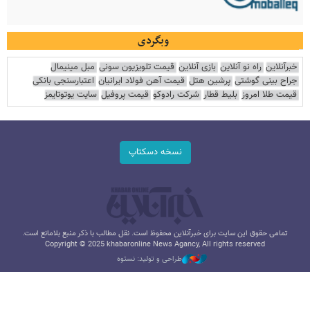
وبگردی
خبرآنلاین
راه نو آنلاین
بازی آنلاین
قیمت تلویزیون سونی
مبل مینیمال
جراح بینی گوشتی
پرشین هتل
قیمت آهن فولاد ایرانیان
اعتبارسنجی بانکی
قیمت طلا امروز
بلیط قطار
شرکت رادوکو
قیمت پروفیل
سایت یوتوتایمز
نسخه دسکتاپ
تمامی حقوق این سایت برای خبرآنلاین محفوظ است. نقل مطالب با ذکر منبع بلامانع است.
Copyright © 2025 khabaronline News Agancy, All rights reserved
طراحی و تولید: نستوه