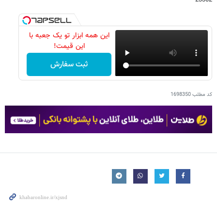
این همه ابزار تو یک جعبه با
این قیمت!
ثبت سفارش
کد مطلب
1698350