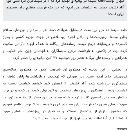
کیهان نوشت:خانه سینما در بیانیه‌ای تهدید کرد که «اگر سینماگران بازداشتی فورا
آزاد نشوند دست به اعتصاب می‌زنیم» که این یک فرصت مغتنم برای سینمای
ایران است!
خانه سینما که طی این مدت در مقابل شهادت ده‌ها نفر از مردم و نیروهای مدافع
وطن توسط تروریست‌ها و اراذل اجاره ای، تلاش در جهت تجزیه کشور و پمپاژ
گسترده و بی‌سابقه دروغ توسط رسانه‌های بیگانه با هدف ایجاد ناآرامی سکوت
کرده بود، در واکنش به بازداشت برخی سینماگران به اتهاماتی چون نشر اکاذیب و
همراهی با رسانه‌های بیگانه عصر روز دوشنبه ۳۰ آبان بیانیه‌ای را صادر کرد.
در بخشی از این بیانیه که محتوای آن شباهت زیادی به محتوای رسانه‌های
ایران‌ستیز دارد آمده است: «در صورتی که تهدیدها و بازداشت‌ها پایان نیافته و
سینماگران بازداشت شده آزاد نشوند، از اعضای خود خواهد خواست دست به
اعتصاب زده، از همکاری با پروژه‌های سینمایی و تلویزیونی خودداری کرده و در برابر
سازمان سینمایی تحصن کنند.» تهدید خانه سینما در این بخش از بیانیه مذکور، در
صورت عملی شدن یک فرصت برای سینمای ایران خواهد بود تا برخی عناصر نفوذی
که مشغول ارتزاق از بیت‌المال هستند و به ناحق در پروژه‌های سینمایی مورد
استفاده قرار گرفته‌اند، به این طریق از عرصه سینما محو شوند.
23302