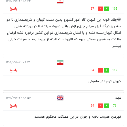
۰۸:۴۴ - ۱۴۰۱/۰۹/۰۲
پاسخ
37
105
😀چقد خوبه این کیهان کلا امور کشورو بدین دست کیهان و شریعتمداری تا دو
سه روز دیگه قول میدم چیزی ازش‌ باقی نمیونده باشه تا در روزنانه هایی
امثال کیهان‌بسته نشه و با امثال شریعتمداری تو این کشور برخورد نشه اوضاع
منلکت به همین سمتی میره که الان‌هست البته از این‌به بعد با سرعت خیلی
بیشتر
۰۸:۴۹ - ۱۴۰۱/۰۹/۰۲
پاسخ
54
112
کیهان تو چقدر ملعونی
شهلا
۰۸:۵۴ - ۱۴۰۱/۰۹/۰۲
پاسخ
34
76
قهرمان هنرمند نخبه و جوان در این مملکت محکوم هستند