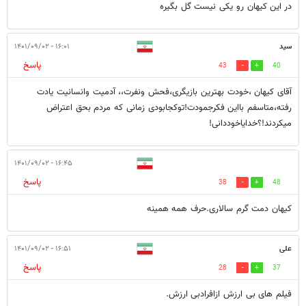
در این کیهان رو یکی نیست گل بگیره
سید
۱۶:۰۱ - ۱۴۰۱/۰۹/۰۲
پاسخ
43
40
آقای کیهان ،خودت بهترین بازیگری،فحش ونفرت،، آدمیت وانسانیت یادت
رفته،متاسفم بااین فکرجمودت!توکجابودی زمانی که مردم بحق اعتراض
میکردند!؟خدایاخوددانی!
۱۶:۴۵ - ۱۴۰۱/۰۹/۰۲
پاسخ
38
48
کیهان دمت گرم سالاری.حرف همه همینه
علی
۱۶:۵۱ - ۱۴۰۱/۰۹/۰۲
پاسخ
28
37
فیلم های بی ارزش ازافرادبی ارزش.