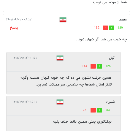
شما از مردم می ترسید
محمد
۰۸:۱۲ - ۱۴۰۱/۰۹/۰۲
پاسخ
132
189
چه خوب می شد اگر کیهان نبود .
آرش
۱۱:۵۰ - ۱۴۰۱/۰۹/۰۲
144
125
همين حرفت نشون مي ده كه چه خوبه كيهان هست وگرنه
تفكر امثال شماها چه بلاهايي سر مملكت نمياورد.
شیرزن
۱۵:۱۱ - ۱۴۰۱/۰۹/۰۲
23
83
دیکتاتوری یعنی همین دائما حذف بقیه