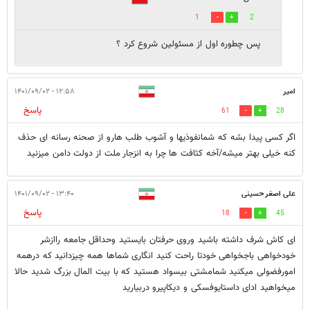
1
2
پس چطوره اول از مسئولین شروع کرد ؟
امیر
۱۲:۵۸ - ۱۴۰۱/۰۹/۰۲
پاسخ
61
28
اگر کسی پیدا بشه که شمانفوذیها و آشوب طلب هارو از صحنه رسانه ای حذف
کنه خیلی بهتر میشه/آخه کثافت ها چرا به انزجار ملت از دولت دامن میزنید
علی اصغر حسینی
۱۳:۴۰ - ۱۴۰۱/۰۹/۰۲
پاسخ
18
45
ای کاش شرف داشته باشید وروی حرفتان بایستید وحداقل جامعه راازشر
خودخواهی باجخواهی خودتا راحت کنید انگاری شماها همه چیزدانید که درهمه
امورفضولی میکنید شمامشتی بیسواد هستید که با بیت المال بزرگ شدید حالا
میخواهید ادای داستایوفسکی و دیکاپیرو دربیارید