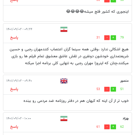
پاسخ
30
50
اینجوری که کشور فلج میشه😂😂😂😂
۰۹:۲۴ - ۱۴۰۱/۰۹/۰۲
پاسخ
31
79
هیچ اشکالی ندارد ،وقتی همه سینما گران اعتصاب کنندمهران رجبی و حسین
شریعتمداری خودشون دونفری در تقش عاشق معشوق تمام فیلم ها رو بازی
میکنند،چنان که اینروزا مهران رجبی به تنهایی کلی برنامه اجرا میکنه
منصور
۰۹:۴۰ - ۱۴۰۱/۰۹/۰۲
پاسخ
53
51
خوب تر از آن اینه که کیهان هم در دفتر روزنامه ضد مردمی رو ببنده
بهزاد
۱۰:۰۰ - ۱۴۰۱/۰۹/۰۲
پاسخ
61
62