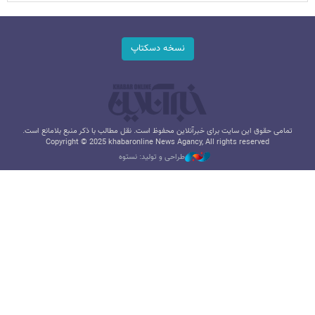
نسخه دسکتاپ
تمامی حقوق این سایت برای خبرآنلاین محفوظ است. نقل مطالب با ذکر منبع بلامانع است.
Copyright © 2025 khabaronline News Agancy, All rights reserved
طراحی و تولید: نستوه