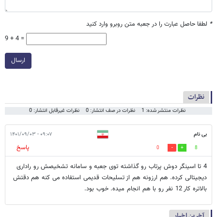
*
لطفا حاصل عبارت را در جعبه متن روبرو وارد کنید
9 + 4 =
ارسال
نظرات
نظرات منتشر شده: 1
نظرات در صف انتشار: 0
نظرات غیرقابل انتشار: 0
بی نام
۰۹:۰۷ - ۱۴۰۱/۰۹/۰۳
پاسخ
0
8
4 تا اسینگر دوش پرتاب رو گذاشته توی جعبه و سامانه تشخیصش رو راداری
دیجیتالی کرده. هم ارزونه هم از تسلیحات قدیمی استفاده می کنه هم دقتش
بالاتره کار 12 نفر رو با هم انجام میده. خوب بود.
آخرین اخبار