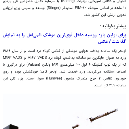
امنیتی و دفاعی آمریکایی بوئینگ (Boeing) با سرمایه گذاری خصوصی طی بازه‌ای
۱۰ ماهه بر اساس موشک FIM-۹۲ استینگر (Stinger) توسعه و سپس برای ارزیابی
تحویل ارتش این کشور شد.
بیشتر بخوانید:
برای اولین بار؛‌ روسیه داخل قوی‌ترین موشک اتمی‌اش را به نمایش
گذاشت / عکس
اونجر یک سامانه پدافند هوایی موشکی از کلاس کوتاه برد است و از سال ۱۹۸۹
وارد به عنوان جایگزین دو سامانه پدافندی کوتاه برد M۱۶۷ VADS و M۱۶۳ VADS
که از یک توپ گتلینگ ۶ لول ۲۰ میلی‌متری M۶۱ ولکان (Vulcan) برای درگیری با
اهداف استفاده می‌کردند، وارد خدمت شد. اونجر کاملا خودکشش بوده و روی
خودروی نظامی ۴ چرخ متحرک هاموی (Humvee) سوار است. وزن کلی این
سامانه ۳.۹ تن است.