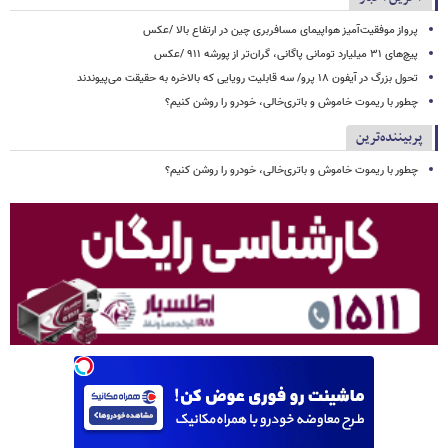
پرواز موفقیت‌آمیز هواپیمای مسافربری چین در ارتفاع بالا /عکس
پیچ‌های ۳۱ میلیارد تومانی پاگانی، گران‌تر از پورشه ۹۱۱ /عکس
تحول بزرگ در آیفون ۱۸ پرو/ سه قابلیت رویایی که بالاخره به حقیقت می‌پیوندند
چطور با ریموت خاموش و باتری‌خالی، خودرو را روشن کنیم؟
پربیننده‌ترین
چطور با ریموت خاموش و باتری‌خالی، خودرو را روشن کنیم؟