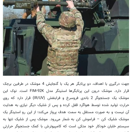
جهت درگیری با اهداف، دو پرتابگر هر یک با گنجایش 4 موشک در طرفین برجک
قرار دارد. موشک درون این پرتابگرها استینگر مدل FIM-92K است. نوک این
موشک یک جستجوگر 2 باندی فروسرخ و فرابنفش (IR/UV) قرار دارد که روی
حرارت تولید شده توسط هواگرد قفل کرده و پس از شلیک دیگر نیازی به هدایت
آن نیست و به صورت مستقل به سمت هدف پرواز می‌کند؛ از این رو استینگر یک
موشک‌ شلیک کن – فراموش کن به شمار می‌رود. موشک پس از شلیک تنها به
سیستم خلبان خودکار خود متکی است که کامپیوترش با کمک جستجوگر حرارتی