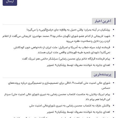
ارسال
آخرین اخبار
پزشکیان در آینه بحران؛ وقتی «میل به وفاق» جای «پاسخ‌گویی» را می‌گیرد!
شهید لاریجانی از کدام عضو شورای نگهبان مکدر بود؟/ محمد مهاجری: لاریجانی می‌گفت از اعلام
کردن ریز دلایل ردصلاحیت طفره می‌رود
فرمانده ارشد سپاه خطاب به آمریکا و اسرائیل: ملت ایران از دادخواهی خون کودکانش
نمی‌گذرد/ شهدای شجره طیبه قهرمانان واقعی ملت ایران هستند
پیام فرمانده قرارگاه خاتم برای محسن رضایی/ سرلشکر حاتمی هم تبریک گفت
اهدای جایزه به خواننده معروف توسط پزشکیان+ تصویر
پربیننده‌ترین
شورای عالی امنیت ملی کجاست؟/ اتاقی برای تصمیم‌سازی و تصمیم‌گیری درباره پرونده‌های
حساس
پیام تبریک ولایتی به مناسبت انتصاب محسن رضایی به دبیری شورای عالی امنیت ملی/ سردار
ابن الرضا هم پیام داد
واکنش عارف به انتصاب محسن رضایی به دبیری شورای‌عالی امنیت ملی
اهدای جایزه به خواننده معروف توسط پزشکیان+ تصویر