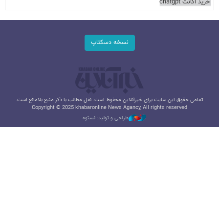
خرید اکانت chatgpt
نسخه دسکتاپ
تمامی حقوق این سایت برای خبرآنلاین محفوظ است. نقل مطالب با ذکر منبع بلامانع است.
Copyright © 2025 khabaronline News Agancy, All rights reserved
طراحی و تولید: نستوه