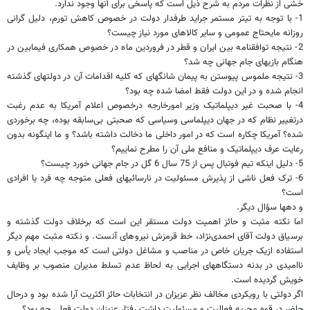
خشی از نظرات مردم به شرح ذیل است که پاسخی برای آنها وجود ندارد.
1- با توجه به تیتر مستمر جراید طرفدار دولت در خصوص کاهش تورم، دلیل گرانی
روزانه مایحتاج عمومی و سایر کالاهای مورد نیاز چیست؟
2- نتیجه توافقنامه بین ایران و قطر در فروردین ماه در خصوص همکاری فیمابین در
هنگام بازیهای جام جهانی چه شد؟
3- نتیجه ملموس پیوستن به پیمان شانگهای که کلیه اقدامات آن در دولتهای گذشته
انجام شده و در این دولت فقط امضا شده چه بود؟
4- با صحبت غیر دیپلماتیک وزیر امورخارجه درخصوص اعلام آمریکا به عدم رغبت
درتغییر نظام که در جهان دیپلماسی وسیاسی که صحبتی بی‌سابقه بوده، چه برخوردی
شده؟ آمریکا چکاره است که در امور داخلی ما دخالت داشته باشد؟ و ما اینگونه بدون
رعایت عرف دیپلماتیک و منافع ملی آن را مطرح نماییم؟
5- دلیل اینکه تیم فوتبال پس از 75 سال 6 گل در جام جهانی خورد چیست؟
6- ترک فعل ناشی از پذیرش مسئولیت در نارسائیهای فعلی متوجه چه فرد یا افرادی
است؟
و دهها سؤال دیگر.
اما نکته مثبت و حائز اهمیت دولت مستقر این است که برخلاف دولت گذشته و
برسیاق دولت آقای احمدی‌نژاد، خط قرمزش نیروهای آنست. و نکته مثبت مهم دیگر
استفاده ازیک جریان خاص در مناصب و مشاغل دولتی است که موجب ایجاد یأس و
ناامیدی در بدنه دستگاههای اجرایی به لحاظ عدم تسلط مدیران منصوب بر وظایف
خویش گردیده است.
اگر دولتی با رویکردی مخالف نظر عزیزان در انتخابات حائز اکثریت آرا شده بود و درحال
حاضر در قوه مجریه فعالیت و مسئولیت داشت رفتار عزیزان دولت فعلی چه بود؟