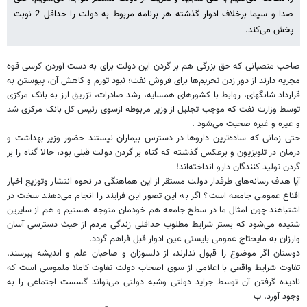
صدا و سیما برخلاف ادوار گذشته هر برنامه مربوط به دولت را حداقل 2 نوبت
پخش می‌کند.
صاحب منصبانی که حق بزرگی هم بر گردن این دولت برای به دست آوردن کرسی قوه
مجریه دارند از دور زدن تحریم‌ها برای فروش نفت؛ نبود تورم و کاهش آن، پیوستن به
قرارداد شانگهای، روابط با کشورهای همسایه، رشد صادرات، تزریق ارز به بانک مرکزی
توسط وزارت نفت که موجب تجلیل از وزیر مربوطه ازسوی رئیس کل بانک مرکزی شد
و غیره و غیره صحبت می‌شود .
حتی زمانی که ساده‌ترین داروها در دسترس بیماران نیستند حضور وزیر بهداشت و
درمان در تلویزیون و برعکس گذشته که گناه بر گردن دولت قبلی بود، حالا گناه را بر
گردن تولید کنندگان دارو انداخته‌اند!
آیا هدف رسانه‌های طرفدار دولت مستقر از این هماهنگی در نحوه انتشار وتوزیع اخبار
اقناع عمومی جامعه است؟ اگر به این تصور این فرایند را انجام می‌دهند سخت در
اشتباهند چون امثال ما در سطح جامعه هم خودمان متوجه هستیم و هم از سایرین
شنیده می‌شود که بستر شرایط مطلوب حداقلی زندگی مردم از حیث دسترسی آسان
وارزان به مایحتاج عمومی بایستی عین ادوار قبل فراهم گردد.
دوستان اگر موضوع را قبول ندارند، از دلسوزان و صاحبان علم و اندیشه بپرسند.
تفاوت شرایط واقعی با اعلامی از سوی اصحاب دولت تفاوت کاملا ملموسی است که
نادیده گرفتن آن توسط جراید دولتی وشبه دولتی می‌تواند گسست اجتماعی را به
وجود آورد. ب