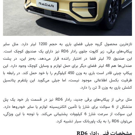
تازه‌ترین محصول گروه جیلی فضای باری به حجم 1200 لیتر دارد. مثل سایر
پیکاپ‌های برقی، زیر کاپوت جلوی رادار RD6 نیز دارای یک صندوق کوچک است.
این صندوق 70 لیتر فضا در اختیار راننده قرار می‌دهد. به‌جز این، در پشت
صندلی‌ها هم 48 لیتر فضای دیگر برای حمل لوازم و وسایل کوچک وجود دارد. این
پیکاپ چینی قادر است باری به وزن 450 کیلوگرم را با خود حمل کند. در رابطه با
ظرفیت بکسل اطلاعاتی موجود نیست، اما جیلی می‌گوید این پلتفرم پتانسیل
کشش باری به وزن 3 تن را دارد.
مثل برخی از پیکاپ‌های برقی جدید، رادار RD6 نیز در قسمت بار خود یک پنل
متشکل از 6 سوکت برای شارژ یا تأمین الکتریسیته لوازم یا سایر خودروها دارد.
این سوکت از سرعت شارژ 6 کیلووات پشتیبانی می‌کند. با توجه با این ویژگی،
می‌توان RD6 را به یک پاوربانک سیار تشبیه کرد.
مشخصات فنی رادار RD6