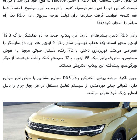
در نمای داخلی شباهت رادار RD6 و جیلی Haoyue به اوج خود می‌رسد و بی‌راه
نیست که این دو را عین هم توصیف کنیم. با توجه به این موضوع، احتمالاً شما
هم نتیجه خواهید گرفت چینی‌ها برای تولید هرچه سریع‌تر رادار RD6 یک راه
میانبر را انتخاب کرده‌اند!
رادار RD6 کابین پیشرفته‌ای دارد. این پیکاپ جدید به دو نمایشگر بزرگ 12.3
اینچی مجهز است. یک هداپ دیسپلی تمام رنگی 9 اینچی هم این دو نمایشگر را
همراهی می‌کند. نورپردازی داخلی با 72 رنگ، دستیار صوتی مجهز به هوش
مصنوعی، سانروف پانورامیک 55 اینچی و 12 سیستم کمک راننده هوشمند از دیگر
ویژگی‌های پیشرفته این پیکاپ الکتریکی هستند.
جیلی تأکید می‌کند پیکاپ الکتریکی رادار RD6 سواری مشابهی با خودروهای سواری
دارد. کمپانی چینی بهره‌مندی از سیستم تعلیق مستقل در هر چهار چرخ را دلیل
ادعای بزرگ خود عنوان می‌کند.