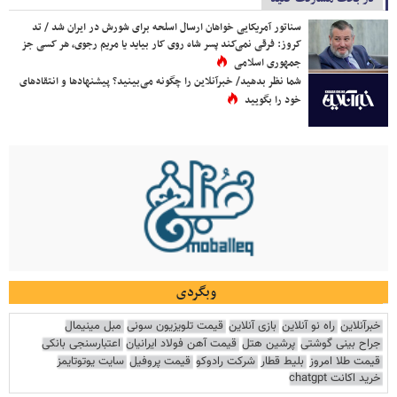
سناتور آمریکایی خواهان ارسال اسلحه برای شورش در ایران شد / تد
کروز: فرقی نمی‌کند پسر شاه روی کار بیاید یا مریم رجوی، هر کسی جز
جمهوری اسلامی
شما نظر بدهید/ خبرآنلاین را چگونه می‌بینید؟ پیشنهادها و انتقادهای
خود را بگویید
وبگردی
خبرآنلاین
راه نو آنلاین
بازی آنلاین
قیمت تلویزیون سونی
مبل مینیمال
جراح بینی گوشتی
پرشین هتل
قیمت آهن فولاد ایرانیان
اعتبارسنجی بانکی
قیمت طلا امروز
بلیط قطار
شرکت رادوکو
قیمت پروفیل
سایت یوتوتایمز
خرید اکانت chatgpt