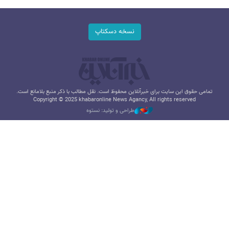
نسخه دسکتاپ
تمامی حقوق این سایت برای خبرآنلاین محفوظ است. نقل مطالب با ذکر منبع بلامانع است.
Copyright © 2025 khabaronline News Agancy, All rights reserved
طراحی و تولید: نستوه