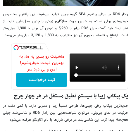
رادار RD6 بر مبنای پلتفرم SEA گروه جیلی تولید می‌شود. این پلتفرم مخصوص
خودروهای برقی است، به همین جهت سازگاری زیادی با چنین مدل‌هایی دارد. از
نظر ابعاد باید گفت طول RD6 برابر با 5,260 و عرض آن برابر با 1,900 میلی‌متر
است. ارتفاع و فاصله محوری آن نیز به‌ترتیب به 1,830 و 3,120 میلی‌متر می‌رسد.
ماشینت رو بسپر به ما، به
بهترین قیمت میفروشیم!
امن و بی درد سر
ثبت درخواست
یک پیکاپ زیبا با سیستم تعلیق مستقل در هر چهار چرخ
جدیدترین پیکاپ برقی چینی‌ها، طراحی نسبتاً زیبا و مدرنی دارد. با کمی دقت در
جزئیات در نمای بیرونی، می‌توان شباهت‌هایی بین رادار RD6 و شاسی‌بلند جیلی
Haoyue پیدا کرد. این شاسی‌بلند در برخی بازارها با نام اکاونگو عرضه می‌شود.