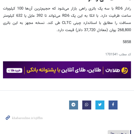
رادار RD6 با سه پک باتری راهی بازار می‌شود که حجیم‌ترین آن‌ها 100 کیلووات
ساعت ظرفیت دارد. با اتکا به این پک RD6 می‌تواند تا 392 مایل یا 632 کیلومتر
مسافت را مطابق با استاندارد چینی CLTC طی کند. نسخه مجهز به این باتری
268,800 یوان (معادل 37,720 دلار) قیمت دارد.
5858
کد مطلب
1701541
برچسب‌ها