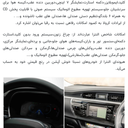
کلید،ایموبلایزر،دکمه استارت،نمایشگر ۷ اینچی،دوربین دنده عقب،کیسه هوا برای
سرنشینان جلو،سیستم تهویه مطبوع اتوماتیک سیستم صوتی با قابلیت پخش CD
به همراه ۶ بلندگو،تنظیم دستی صندلی ها،صندلی های عقب تاشونده و... .
از ایرادات کرولا به کمبود امکانات رفاهی نسبت به رقبا می‌توان اشاره کرد.
امکانات شاخص النترا عبارت‌اند از: چراغ زنون،سیستم ورود بدون کلید،استارت
دکمه‌ای،سنسور نور و باران،کیسه‌های هوای جلو،جانبی و پرده‌ای،نمایشگر مرکزی،
دوربین دنده عقب،روکش‌های چرمی صندلی‌ها،گرمکن و سردکن صندلی‌های
جلو،گرمکن صندلی‌های عقب(سفارشی)،تهویه مطبوع اتوماتیک و....
هیوندای النترا از خودروهای نسبتا خوش آپشن در رِنج قیمتیِ خود به حساب
می‌آید.