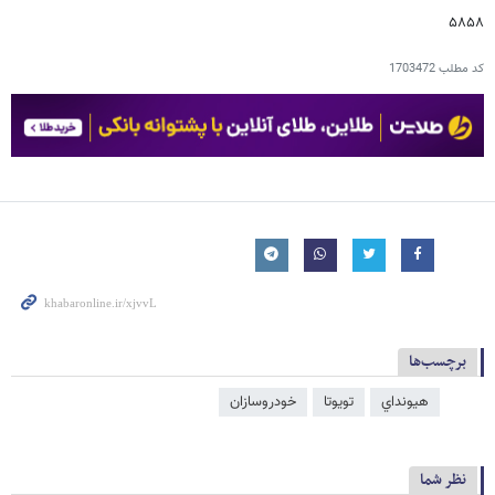
۵۸۵۸
کد مطلب
1703472
برچسب‌ها
هيونداي
تویوتا
خودروسازان
نظر شما