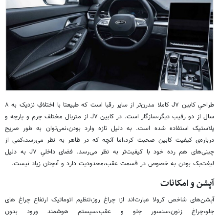
طراحیِ کابین J۷ کاملا مدرن‌تر از سایر رقبا است که طبیعتا با اختلافِ نزدیک به ۸
سال از دو رقیب دیگر،سازگار است. در کابین J۷ از متریال مختلف چرم و پارچه و
پلاستیک استفاده شده است. به دلیل تازه وارد بودن،نمی‌توان به طور صریح
درباره‌ی کیفیت کابین صحبت کرد،اما آنچه که در ظاهر به نظر می‌رسد،کمی از
چینی‌های هم رده خود با کیفیت‌تر به نظر می‌رسد. فضای داخلیِ J۷ به دلیل
لیفت‌بک بودن به خصوص در قسمت عقب،محدودیت دارد و آنچنان زیاد نیست.
آپشن و امکانات
آپشن‌های شاخص کرولا عبارت‌اند از: چراغ روز،تنظیم اتوماتیک ارتفاع چراغ های
جلو،چراغ زنون،سنسور جلو و عقب،سیستم هوشمند ورود بدون