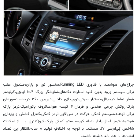
چراغ‌های هوشمند با فناوری Running LED،سنسور نور و باران،صندوق عقب
برقی،سیستم ورود بدون کلید،استارت دکمه‌ای،نمایشگر بزرگ ۱۰.۴ اینچی،کیلومتر
شمار تماما دیجیتال،دستیار صوتی،نورپردازی داخلی،دوربین ۳۶۰ درجه،سنسورهای
پارک،روکش‌ چرمی صندلی و فرمان،۴ کیسه هوا،سانروف پانورامیک،ترمز پارک
برقی،اتوهلد،سیستم کمکی حرکت در سربالایی،ترمز کمکی،کنترل کشش و پایداری
هوشمند،ترمز فعال،رادار نقطه کور،سیستم کمکی پارک،کروزکنترل و... از امکانات
شاخص کِی‌ام‌سی J۷ هستند. با توجه به اختلافِ تولید ۸ ساله،انتظار این تعداد
آپشن‌ها را هم باید داشته‌ باشیم.