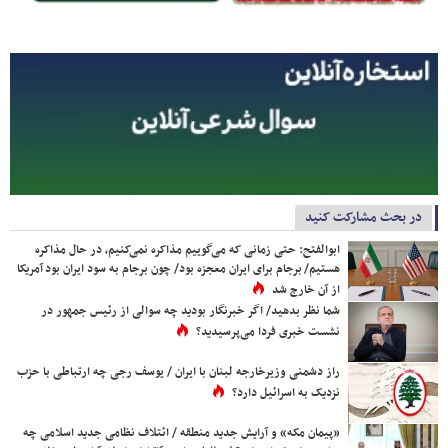
در بحث مشارکت کنید
ابوالفتح: حتی زمانی که می‌گوییم مذاکره نمی‌کنیم، در حال مذاکره
هستیم/ برجام برای ایران معجزه بود/ چون برجام به سود ایران بود آمریکا
از آن خارج شد
شما نظر بدهید/ اگر خبرنگار بودید چه سوالی از رئیس جمهور در
نشست خبری فردا می‌پرسیدید؟
راز دشمنی وزیرخارجه لبنان با ایران / یوسف رجی چه ارتباطی با حزب
نزدیک به اسرائیل دارد؟
«پیمان مکه» و آرایش جدید منطقه / ائتلاف نظامی جدید اسلامی چه