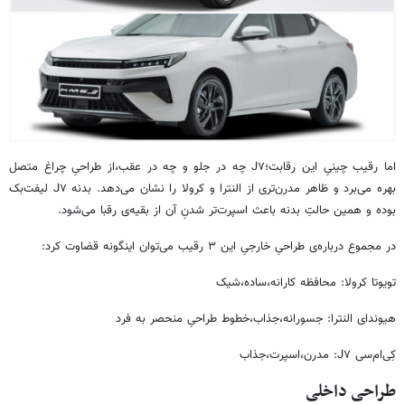
اما رقیب چینیِ این رقابت؛J۷ چه در جلو و چه در عقب،از طراحیِ چراغ متصل
بهره می‌برد و ظاهر مدرن‌تری از النترا و کرولا را نشان می‌دهد. بدنه‌ J۷ لیفت‌بک
بوده و همین حالتِ بدنه باعث اسپرت‌تر شدنِ آن از بقیه‌ی رقبا می‌شود.
در مجموع درباره‌ی طراحیِ خارجیِ این ۳ رقیب می‌توان اینگونه قضاوت کرد:
تویوتا کرولا: محافظه کارانه،ساده،شیک
هیوندای النترا: جسورانه،جذاب،خطوط طراحیِ منحصر به فرد
کِی‌ام‌سی J۷: مدرن،اسپرت،جذاب
طراحی داخلی