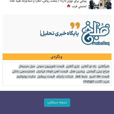
پیامی برای تهران دارد؟ / مثلث ریاض، آنکارا و اسلام‌آباد علیه خلاء
امنیتی غرب
وبگردی
خبرآنلاین
راه نو آنلاین
بازی آنلاین
قیمت تلویزیون سونی
مبل مینیمال
جراح بینی گوشتی
پرشین هتل
قیمت آهن فولاد ایرانیان
اعتبارسنجی بانکی
قیمت طلا امروز
بلیط قطار
شرکت رادوکو
قیمت پروفیل
سایت یوتوتایمز
خرید اکانت chatgpt
نسخه دسکتاپ