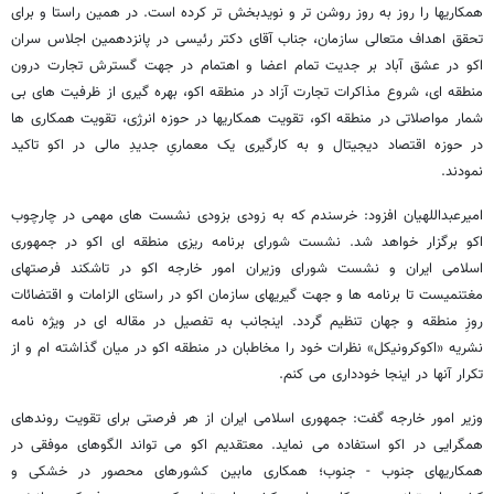
همکاریها را روز به روز روشن تر و نویدبخش تر کرده است. در همین راستا و برای
تحقق اهداف متعالی سازمان، جناب آقای دکتر رئیسی در پانزدهمین اجلاس سران
اکو در عشق آباد بر جدیت تمام اعضا و اهتمام در جهت گسترش تجارت درون
منطقه ای، شروع مذاکرات تجارت آزاد در منطقه اکو، بهره گیری از ظرفیت های بی
شمار مواصلاتی در منطقه اکو، تقویت همکاریها در حوزه انرژی، تقویت همکاری ها
در حوزه اقتصاد دیجیتال و به کارگیری یک معماریِ جدیدِ مالی در اکو تاکید
نمودند.
امیرعبداللهیان افزود: خرسندم که به زودی بزودی نشست های مهمی در چارچوب
اکو برگزار خواهد شد. نشست شورای برنامه ریزی منطقه ای اکو در جمهوری
اسلامی ایران و نشست شورای وزیران امور خارجه اکو در تاشکند فرصتهای
مغتنمیست تا برنامه ها و جهت گیریهای سازمان اکو در راستای الزامات و اقتضائات
روزِ منطقه و جهان تنظیم گردد. اینجانب به تفصیل در مقاله ای در ویژه نامه
نشریه «اکوکرونیکل» نظرات خود را مخاطبان در منطقه اکو در میان گذاشته ام و از
تکرار آنها در اینجا خودداری می کنم.
وزیر امور خارجه گفت:‌ جمهوری اسلامی ایران از هر فرصتی برای تقویت روندهای
همگرایی در اکو استفاده می نماید. معتقدیم اکو می تواند الگوهای موفقی در
همکاریهای جنوب - جنوب؛ همکاری مابین کشورهای محصور در خشکی و