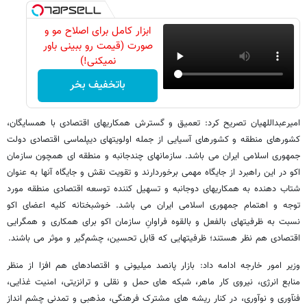
ابزار کامل برای اصلاح مو و
صورت (قیمت رو ببینی باور
نمیکنی!)
باتخفیف بخر
امیرعبداللهیان تصریح کرد: تعمیق و گسترش همکاریهای اقتصادی با همسایگان،
کشورهای منطقه و کشورهای آسیایی از جمله اولویتهای دیپلماسی اقتصادی دولت
جمهوری اسلامی ایران می باشد. سازمانهای چندجانبه و منطقه ای همچون سازمان
اکو در این راهبرد از جایگاه مهمی برخوردارند و تقویت نقش و جایگاه آنها به عنوان
شتاب دهنده به همکاریهای دوجانبه و تسهیل کننده توسعه اقتصادی منطقه مورد
توجه و اهتمام جمهوری اسلامی ایران می باشد. خوشبختانه کلیه اعضای اکو
نسبت به ظرفیتهای بالفعل و بالقوه فراوانِ سازمان اکو برای همکاری و همگرایی
اقتصادی هم نظر هستند؛ ظرفیتهایی که قابل تحسین، چشم‌گیر و موثر می باشند.
وزیر امور خارجه ادامه داد: بازار پانصد میلیونی و اقتصادهای هم افزا از منظر
منابع انرژی، نیروی کار ماهر، شبکه های حمل و نقلی و ترانزیتی، امنیت غذایی،
فنآوری و نوآوری، در کنار ریشه های مشترک فرهنگی، مذهبی و تمدنی چشم انداز