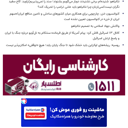
نتانیاهو: شنیده‌ام برخی نشنیدند دوبار می‌گویم بشنوند؛ سند را نمی‌پذیریم/راوید: کاخ سفید
نگران نیست/سی‌ان‌ان:چرا نتانیاهو باید علنی ترامپ را تحریک کند؟
کنوانسیون خزر، چارچوبی برای همکاری میان کشورهای ساحلی و تامین منافع ایران/«سهم
ایران از خزر» در کنوانسیون تعیین نشده است
واکنش جهاد اسلامی به تصمیم نتانیاهو
کانال ۱۳ اسرائیل فاش کرد: پیام آمریکا از طریق فرمانده سنتکام به تل‌آویو درباره جنگ با ایران
و پاسخ ارتش اسرائیل
روسیه: ریشه‌های اوکراین باید خشک شود تا جنگ پایان یابد؛ هیچ «توقفی» امکان‌پذیر نیست