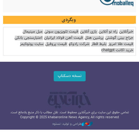
وبگردی
خبرآنلاین
راه نو آنلاین
بازی آنلاین
قیمت تلویزیون سونی
مبل مینیمال
جراح بینی گوشتی
پرشین هتل
قیمت آهن فولاد ایرانیان
اعتبارسنجی بانکی
قیمت طلا امروز
بلیط قطار
شرکت رادوکو
قیمت پروفیل
سایت یوتوتایمز
خرید اکانت chatgpt
نسخه دسکتاپ
تمامی حقوق این سایت برای خبرآنلاین محفوظ است. نقل مطالب با ذکر منبع بلامانع است.
Copyright © 2025 khabaronline News Agancy, All rights reserved
طراحی و تولید: نستوه