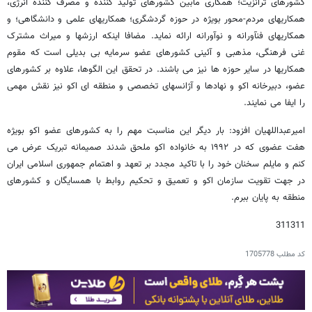
کشورهای ترانزیت؛ همکاری مابین کشورهای تولید کننده و مصرف کننده انرژی،
همکاریهای مردم-محور بویژه در حوزه گردشگری؛ همکاریهای علمی و دانشگاهی؛ و
همکاریهای فنآورانه و نوآورانه ارائه نماید. مضافا اینکه ارزشها و میراث مشترک
غنی فرهنگی، مذهبی و آئینی کشورهای عضو سرمایه بی بدیلی است که مقوم
همکاریها در سایر حوزه ها نیز می باشند. در تحقق این الگوها، علاوه بر کشورهای
عضو، دبیرخانه اکو و نهادها و آژانسهای تخصصی و منطقه ای اکو نیز نقش مهمی
را ایفا می نمایند.
امیرعبداللهیان افزود: بار دیگر این مناسبت مهم را به کشورهای عضو اکو بویژه
هفت عضوی که در ۱۹۹۲ به خانواده اکو ملحق شدند صمیمانه تبریک عرض می
کنم و مایلم سخنان خود را با تاکید مجدد بر تعهد و اهتمام جمهوری اسلامی ایران
در جهت تقویت سازمان اکو و تعمیق و تحکیم روابط با همسایگان و کشورهای
منطقه به پایان ببرم.
311311
کد مطلب
1705778