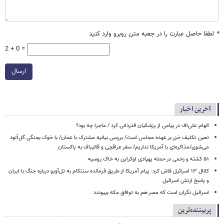
*
لطفا حاصل عبارت را در جعبه متن روبرو وارد کنید
2 + 0 =
ارسال
آخرین اخبار
الهام علی‌اف در پیامی از پزشکیان قدردانی کرد / ماجرا چه بود؟
تعین تکلیف خزر بر عهده مجلس است/ بررسی بیانیه مشترک با عمان/ با خوک‌ بجنگی گل‌آلود
می‌شوی/مذاکره‌ای با آمریکا نداریم/ سفر عراقچی و قالیباف به پاکستان
۵۱ کشته و زخمی در حمله پهپادی اوکراین به خاک روسیه
کانال ۱۳ اسرائیل فاش کرد: پیام آمریکا از طریق فرمانده سنتکام به تل‌آویو درباره جنگ با ایران
و پاسخ ارتش اسرائیل
اسرائیل نگران است که مصر هم به توافق مکه بپیوندد
پربیننده‌ترین