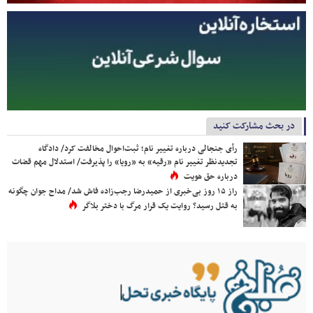
در بحث مشارکت کنید
رأی جنجالی درباره تغییر نام؛ ثبت‌احوال مخالفت کرد/ دادگاه
تجدیدنظر تغییر نام «رقیه» به «رویا» را پذیرفت/ استدلال مهم قضات
درباره حق هویت
راز ۱۵ روز بی‌خبری از حمیدرضا رجب‌زاده فاش شد/ مداح جوان چگونه
به قتل رسید؟ روایت یک قرار مرگ با دختر بلاگر