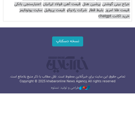
جراح بینی گوشتی
پرشین هتل
قیمت آهن فولاد ایرانیان
اعتبارسنجی بانکی
قیمت طلا امروز
بلیط قطار
شرکت رادوکو
قیمت پروفیل
سایت یوتوتایمز
خرید اکانت chatgpt
نسخه دسکتاپ
تمامی حقوق این سایت برای خبرآنلاین محفوظ است. نقل مطالب با ذکر منبع بلامانع است.
Copyright © 2025 khabaronline News Agancy, All rights reserved
طراحی و تولید: نستوه