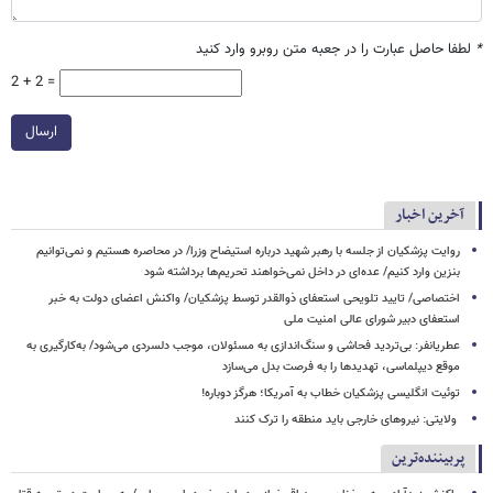
*
لطفا حاصل عبارت را در جعبه متن روبرو وارد کنید
2 + 2 =
ارسال
آخرین اخبار
روایت پزشکیان از جلسه با رهبر شهید درباره استیضاح وزرا/ در محاصره هستیم و نمی‌توانیم
بنزین وارد کنیم/ عده‌ای در داخل نمی‌خواهند تحریم‌ها برداشته شود
اختصاصی/ تایید تلویحی استعفای ذوالقدر توسط پزشکیان/ واکنش اعضای دولت به خبر
استعفای دبیر شورای عالی امنیت ملی
عطریانفر: بی‌تردید فحاشی و سنگ‌اندازی به مسئولان، موجب دلسردی می‌شود/ به‌کارگیری به
موقع دیپلماسی، تهدیدها را به فرصت بدل می‌سازد
توئیت انگلیسی پزشکیان خطاب به آمریکا؛ هرگز دوباره!
ولایتی: نیروهای خارجی باید منطقه را ترک کنند
پربیننده‌ترین