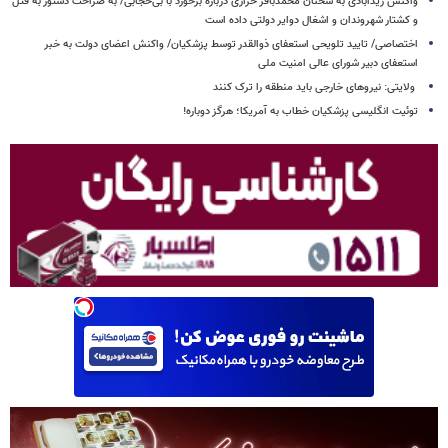
واکنش زیدآبادی به سخنان محمدباقر خرازی درباره برخورد با بی‌حجابی/ به صراحت دستور به قتل
و کشتار شهروندان و اشغال دوایر دولتی داده است
اختصاصی/ تایید تلویحی استعفای ذوالقدر توسط پزشکیان/ واکنش اعضای دولت به خبر
استعفای دبیر شورای عالی امنیت ملی
ولایتی: نیروهای خارجی باید منطقه را ترک کنند
توئیت انگلیسی پزشکیان خطاب به آمریکا؛ هرگز دوباره!