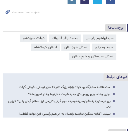
برچسب‌ها
سیدابراهیم رئیسی
محمد باقر قالیباف
دولت سیزدهم
احمد وحیدی
استان خوزستان
استان کرمانشاه
استان سیستان و بلوچستان
خبرهای مرتبط
استعفانامه صالح‌آبادی، کو؟ / زلزله بزرگ دلار ۴۰ هزار تومانی، قربانی گرفت
اولین وعده ارزی رییس کل جدید/قیمت دلار نیما چقدر تعیین شد؟
زور «پاستور» به «فردوسی» نرسید/ موج گرانی تاریخی ارز، صالح آبادی را برد/ فرزین
به…
ببینید | کنایه سنگین نماینده زاهدان به ابراهیم رئیسی: این دولت فقط...!