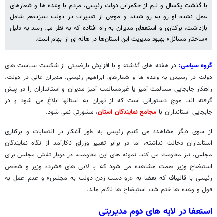
با گذشت یکسال و نیم از حکمرانی دولت رئیسی، مردم با وعده ها و شعارهای
عمل نشده او رو به رو شدند و موجی از تغییرات در دولت سیزدهم شامل
بازداشت، برکناری و استعفای مدیران به راه افتاده که به نظر می رسد به دلیل
«ساختار مسائل» بهبود مدیریت این استان‌ها در هاله ای از ابهام است.
گروه سیاسی:
در هفته های گذشته و با افزایش نارضایتی از شکست سیاست های
دولت در رسیدن به وعده ها و شعارهای ابراهیم رئیسی، مدیران عالی در دولت،
راهکار جابجایی مسالمت آمیز یا غیرمسالمت آمیز مدیران و استانداران را در پیش
گرفته اند. موج دستوراتی است که از تهران به استانها ابلاغ می شود و در
جابجایی استانداران با
مجامع نمایندگان استان
، مشورتی نمی شود.
از سوی دیگر مشاهده می کنیم رئیسی به طور آشکار در انتصابات و برکناری
استانداران دخالت نداشته، اما در برابر تغییر وزرای ناکارآمد از نگاه نمایندگان
مجلس، نیز مقاومت می کند. نمونه های این مقاومت، در دوبار تلاش مجلس برای
استیضاح وزیر صمت مشاهده می شود که با لابی های فشرده وزیر و شخص
رئیسی با قالیباف که بعضا به «رو دست زدن دولت به مجلس» و عدم عمل به
قول و وعده ها ختم شد، استیضاح ها ناکام ماند.
استعفا در لایه های دوم مدیریتی