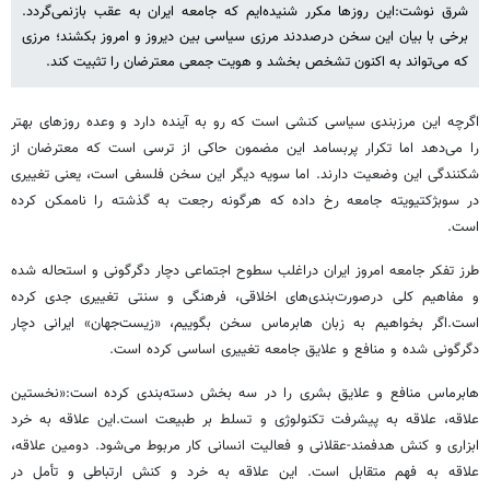
شرق نوشت:این روزها مکرر شنیده‌ایم که جامعه ایران به عقب بازنمی‌گردد.
برخی با بیان این سخن درصددند مرزی سیاسی بین دیروز و امروز بکشند؛ مرزی
که می‌تواند به اکنون تشخص بخشد و هویت جمعی معترضان را تثبیت کند.
اگرچه این مرزبندی سیاسی کنشی است که رو به آینده دارد و وعده روزهای بهتر
را می‌دهد اما تکرار پربسامد این مضمون حاکی از ترسی است که معترضان از
شکنندگی این وضعیت دارند. اما سویه دیگر این سخن فلسفی است، یعنی تغییری
در سوبژکتیویته جامعه رخ داده که هرگونه رجعت به گذشته را ناممکن کرده
است.
طرز تفکر جامعه امروز ایران دراغلب سطوح اجتماعی دچار دگرگونی و استحاله شده
و مفاهیم کلی درصورت‌بندی‌های اخلاقی، فرهنگی و سنتی تغییری جدی کرده
است.اگر بخواهیم به زبان هابرماس سخن بگوییم، «زیست‌جهان» ایرانی دچار
دگرگونی شده و منافع و علایق جامعه تغییری اساسی کرده است.
هابرماس منافع و علایق بشری را در سه بخش دسته‌بندی کرده است:«نخستین
علاقه، علاقه به پیشرفت تکنولوژی و تسلط بر طبیعت است.این علاقه به خرد
ابزاری و کنش هدفمند-‌عقلانی و فعالیت انسانی کار مربوط می‌شود. دومین علاقه،
علاقه به فهم متقابل است. این علاقه به خرد و کنش ارتباطی و تأمل در