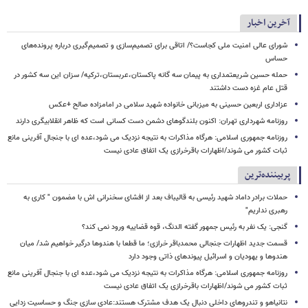
آخرین اخبار
شورای عالی امنیت ملی کجاست؟/ اتاقی برای تصمیم‌سازی و تصمیم‌گیری درباره پرونده‌های
حساس
حمله حسین شریعتمداری به پیمان سه گانه پاکستان،عربستان،ترکیه/ سزان این سه کشور در
قتل عام غزه دست داشتند
عزاداری اربعین حسینی به میزبانی خانواده شهید سلامی در امامزاده صالح +عکس
روزنامه شهرداری تهران: اکنون بلندگوهای دشمن دست کسانی است که ظاهر انقلابیگری دارند
روزنامه جمهوری اسلامی: هرگاه مذاکرات به نتیجه نزدیک می شود،عده ای با جنجال آفرینی مانع
ثبات کشور می شوند/اظهارات باقرخرازی یک اتفاق عادی نیست
پربیننده‌ترین
حملات برادر داماد شهید رئیسی به قالیباف بعد از افشای سخنرانی اش با مضمون " کاری به
رهبری نداریم"
گنجی: یک نفر به رئیس جمهور گفته الدنگ، قوه قضاییه ورود نمی کند؟
قسمت جدید اظهارات جنجالی محمدباقر خرازی؛ ما قطعا با هندوها درگیر خواهیم شد/ میان
هندوها و یهودیان و اسرائیل پیوندهای ذاتی وجود دارد
روزنامه جمهوری اسلامی: هرگاه مذاکرات به نتیجه نزدیک می شود،عده ای با جنجال آفرینی مانع
ثبات کشور می شوند/اظهارات باقرخرازی یک اتفاق عادی نیست
نتانیاهو و تندروهای داخلی دنبال یک هدف مشترک هستند:عادی سازی جنگ و حساسیت زدایی