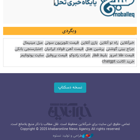
وبگردی
خبرآنلاین
راه نو آنلاین
بازی آنلاین
قیمت تلویزیون سونی
مبل مینیمال
جراح بینی گوشتی
پرشین هتل
قیمت آهن فولاد ایرانیان
اعتبارسنجی بانکی
قیمت طلا امروز
بلیط قطار
شرکت رادوکو
قیمت پروفیل
سایت یوتوتایمز
خرید اکانت chatgpt
نسخه دسکتاپ
تمامی حقوق این سایت برای خبرآنلاین محفوظ است. نقل مطالب با ذکر منبع بلامانع است.
Copyright © 2025 khabaronline News Agancy, All rights reserved
طراحی و تولید: نستوه