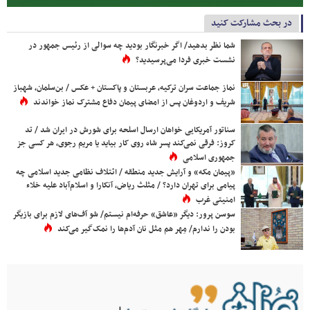
در بحث مشارکت کنید
شما نظر بدهید/ اگر خبرنگار بودید چه سوالی از رئیس جمهور در
نشست خبری فردا می‌پرسیدید؟
نماز جماعت سران ترکیه، عربستان و پاکستان + عکس / بن‌سلمان، شهباز
شریف و اردوغان پس از امضای پیمان دفاع مشترک نماز خواندند
سناتور آمریکایی خواهان ارسال اسلحه برای شورش در ایران شد / تد
کروز: فرقی نمی‌کند پسر شاه روی کار بیاید یا مریم رجوی، هر کسی جز
جمهوری اسلامی
«پیمان مکه» و آرایش جدید منطقه / ائتلاف نظامی جدید اسلامی چه
پیامی برای تهران دارد؟ / مثلث ریاض، آنکارا و اسلام‌آباد علیه خلاء
امنیتی غرب
سوسن پرور: دیگر «عاشق» حرفه‌ام نیستم/ شو آف‌های لازم برای بازیگر
بودن را ندارم/ مِهر هم مثل نان آدم‌ها را نمک‌گیر می‌کند