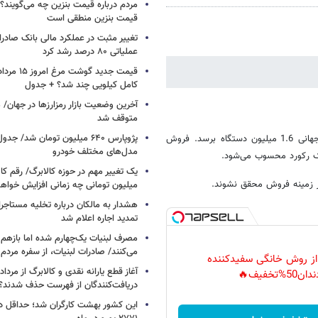
مردم درباره قیمت بنزین چه می‌گویند؟/
قیمت بنزین منطقی است
تغییر مثبت در عملکرد مالی بانک صادرات
عملیاتی ۸۰ درصد رشد کرد
کامل کیلویی چند شد؟ + جدول
متوقف شد
پژوپارس ۶۴۰ میلیون تومان شد/ ج
این خودروساز آلمانی برنامه‌ریزی کرده تا در سال جاری میلادی به فروش جهانی 1.6 میلیون دستگاه برسد. فروش
مدل‌های مختلف خودرو
ک رکورد محسوب می‌شود.
یک تغییر مهم در حوزه کالابرگ/ رقم کا
در زمینه فروش محقق نشوند.
میلیون تومانی چه زمانی افزایش خواه
هشدار به مالکان درباره تخلیه مستاجر
تمدید اجاره اعلام شد
مصرف لبنیات یک‌چهارم شده اما بازهم ش
می‌کنند/ صادرات لبنیات، از سفره مرد
 از روش خانگی سفیدکننده
دان50%تخفیف🔥
دریافت‌کنندگان از فهرست حذف شدند؟
این کشور بهشت کارگران شد؛ حداقل دس