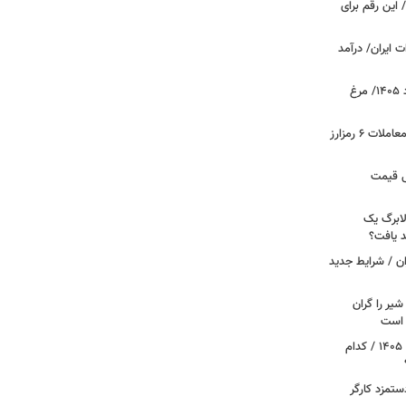
 این رقم برای
 ایران/ درآمد
قیمت جدید گوشت مرغ امروز ۱۵ مرداد ۱۴۰۵/ مرغ
آخرین وضعیت بازار رمزارزها در جهان/ معاملات ۶ رمزارز
دول قیمت
لابرگ یک
د یافت؟
ان / شرایط جدید
یر را گران
م است
آغاز قطع یارانه نقدی و کالابرگ از مرداد ۱۴۰۵ / کدام
تمزد کارگر