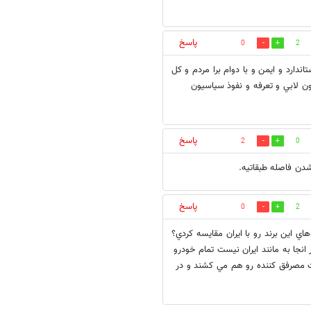
پاسخ
0
2
دارد و ايمن و با دوام برا مردم و كل
ن لابي و تعرفه و نفوذ سياسيون
پاسخ
2
0
دن فاصله طبقاتیه.
پاسخ
0
2
 اين برند رو با ايران مقايسه كردي؟
انجا به مانند ايران نيست تمام خودرو
نت مصرفق كننده رو هم مي كشند و در