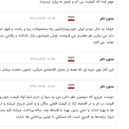
مهم اینه که کیفیت بی ام و هنوز به پراید نرسیده.
بدون نام
۰۷:۰۵ - ۱۳۹۰/۰۶/۱۴
خوشا به حال مردم ايران خودروسازاشون چه محصولات زيبا و راحت و فوق استان
دنيا مي سازن هر چقدرم مي فروشند نوش جونشون بازار عادلانه و رقابتي بدو
توليد مي كنند
بدون نام
۱۰:۴۵ - ۱۳۹۰/۰۶/۱۴
این آمار توی دوره ای که همه از بحران اقتصادی میگن، نشون دهنده بیشتر ش
بدون نام
۰۴:۵۱ - ۱۳۹۰/۰۶/۱۵
دوست عزيزي كه سومين نظر دادن من يه سوا ل دارم شما اولا قيمت خودروهاي
قيمت ب ام و در اقتصاد ازاد از قيمت فعلي مگان و يا كمتر شروع ميشه و در 
ها با بهره اندك يا حتي بدون بهره با اقساط چند ساله پرداخت ميشه تازه م
اروپا درامدها به قدري است كه مشكلي با چنين پرداختي ها ندارند