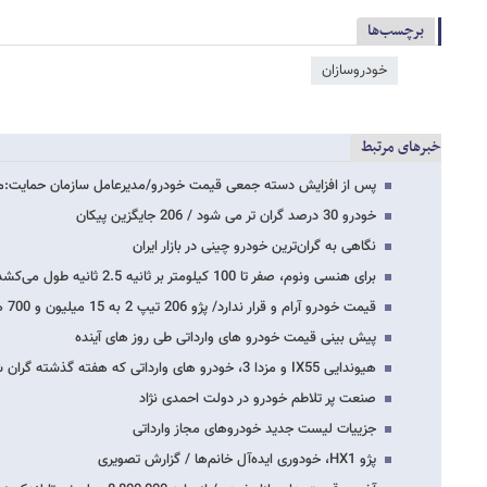
برچسب‌ها
خودروسازان
خبرهای مرتبط
پس از افزایش دسته جمعی قیمت خودرو/مدیرعامل سازمان حمایت:م
خودرو 30 درصد گران تر می شود / 206 جایگزین پیکان
نگاهی به گران‌ترین خودرو چینی در بازار ایران
برای هنسی ونوم، صفر تا 100 کیلومتر بر ثانیه 2.5 ثانیه طول می‌کشد/ گزارش تصویری
قیمت خودرو آرام و قرار ندارد/ پژو 206 تیپ 2 به 15 میلیون و 700 هزار تومان رسید
پیش بینی قیمت خودرو های وارداتی طی روز های آینده
هیوندایی IX55 و مزدا 3، خودرو های وارداتی که هفته گذشته گران شدند/ مزدا 3، 49 میلیون…
صنعت پر تلاطم خودرو در دولت احمدی نژاد
جزییات لیست جدید خودروهای مجاز وارداتی
پژو HX1، خودوری ایده‌آل خانم‌ها / گزارش تصویری