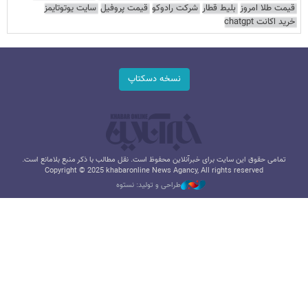
قیمت طلا امروز
بلیط قطار
شرکت رادوکو
قیمت پروفیل
سایت یوتوتایمز
خرید اکانت chatgpt
نسخه دسکتاپ
تمامی حقوق این سایت برای خبرآنلاین محفوظ است. نقل مطالب با ذکر منبع بلامانع است.
Copyright © 2025 khabaronline News Agancy, All rights reserved
طراحی و تولید: نستوه