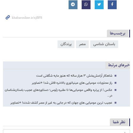
برچسب‌ها
باستان شناسی
مصر
پرندگان
خبرهای مرتبط
شاهکار آرامش‌بخش ۳ هزار ساله که هنوز مایه شگفتی است
راز محتویات مومیایی های مینیاتوری بالاخره فاش شد! +تصاویر
عکس |‌ از پرتره واقعی مومیایی‌ها تا مقبره زئوس؛ دستاوردهای عجیب باستان‌شناسان
در…
عجیب ترین مومیایی های جهان که در جایی به غیر از مصر کشف شدند! +تصاویر
نظر شما