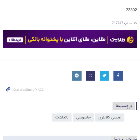
23302
کد مطلب
1717747
برچسب‌ها
عیسی کلانتری
جاسوسی
بازداشت
خبرهای مرتبط