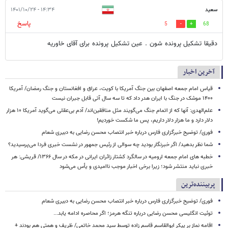
سعید
۱۴:۳۴ - ۱۴۰۱/۱۰/۲۴
پاسخ
5
68
دقیقا تشکیل پرونده شون . عین تشکیل پرونده برای آقای خاوریه
آخرین اخبار
قیاس امام جمعه اصفهان بین جنگ آمریکا با کویت، عراق و افغانستان و جنگ رمضان/ آمریکا
۱۴۰۰ موشک در جنگ با ایران هدر داد که تا سه سال آتی قابل جبران نیست
علم‌الهدی: آنها که از اتمام جنگ می‌گویند مثل منافقین‌اند/ آدم بی‌عقلی می‌گوید آمریکا ۱۰ هزار
دلار دارد و ما هزار دلار داریم، پس ما شکست خوردیم!
فوری/ توضیح خبرگزاری فارس درباره خبر انتصاب محسن رضایی به دبیری شعام
شما نظر بدهید/ اگر خبرنگار بودید چه سوالی از رئیس جمهور در نشست خبری فردا می‌پرسیدید؟
خطبه های امام جمعه ارومیه در سالگرد کشتار زائران ایرانی در مکه در سال ۱۳۶۶/ قریشی: هر
خبری نباید منتشر شود؛ زیرا برخی اخبار موجب ناامیدی و یأس می‌شود
پربیننده‌ترین
فوری/ توضیح خبرگزاری فارس درباره خبر انتصاب محسن رضایی به دبیری شعام
توئیت انگلیسی محسن رضایی درباره تنگه هرمز؛ اگر محاصره ادامه یابد...
اقامه نماز بر پیکر ابوالقاسم قاسم زاده توسط سید محمد خاتمی/ ظریف و همتی هم بودند +