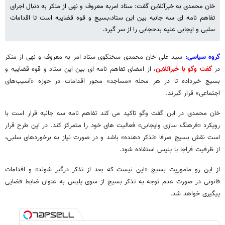
خان محمدی به خبرآنلاین گفت: ستاد امربه معروف و نهی از منکر به دنبال اجرای
تفاهم نامه ای سه جانبه بین این ستاد،بسیج و قوه قضاییه است تا اقدامات
سلبی و ایجابی علیه بدحجابی را از سر گیرد.
گروه سیاسی:
سید علی خان محمدی سخنگوی ستاد امر به معروف و نهی از منکر
در
گفت وگو با
خبرآنلاین
، از امضای تفاهم نامه ای بین این ستاد و قوه قضاییه و
بسیج خبرداده تا در هر محله «مساجد» محور اقدامات در حوزه «آسیب‌های
اجتماعی» قرار گیرند.
خان محمدی در این گفت وگو تاکید می کند تفاهم نامه سه جانبه قرار است با
رویکرد «فرهنگ سازی وایجابی» فعالیت های خود را متمرکز کند. در این طرح قرار
است نقش بسیج صرفا «تذکر دهنده» باشد و در صورت نیاز به برخوردهای سلبی،
از ظرفیت فراجا یا پلیس استفاده شود.
از این رو ماموریت بسیج «این نیست که بعد از تذکر درگیر شوند» و اقدامات
قانونی در صورت عدم توجه به تذکر بسیج از سوی پلیس به عنوان ضابط قضایی
پیگیری خواهد شد.