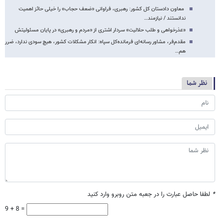
معاون دادستان کل کشور: رهبری، فراوانی «ضعف حجاب» را خیلی حائز اهمیت
ندانستند / نیازمند…
«عذرخواهی و طلب حلالیت» ‌سردار اشتری از «مردم و رهبری» در پایان مسئولیتش
مقدم‌فر، مشاور رسانه‌ای فرمانده‌کل سپاه: انکار مشکلات کشور، هیچ سودی ندارد، ضرر
هم…
نظر شما
*
لطفا حاصل عبارت را در جعبه متن روبرو وارد کنید
9 + 8 =