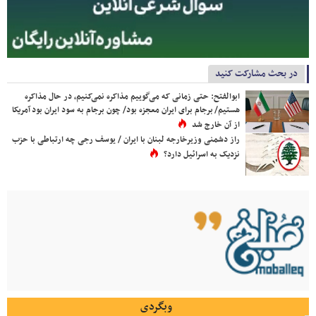
در بحث مشارکت کنید
ابوالفتح: حتی زمانی که می‌گوییم مذاکره نمی‌کنیم، در حال مذاکره
هستیم/ برجام برای ایران معجزه بود/ چون برجام به سود ایران بود آمریکا
از آن خارج شد
راز دشمنی وزیرخارجه لبنان با ایران / یوسف رجی چه ارتباطی با حزب
نزدیک به اسرائیل دارد؟
وبگردی