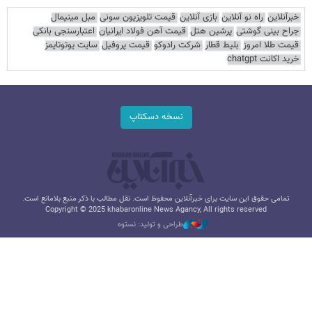
خبرآنلاین
راه نو آنلاین
بازی آنلاین
قیمت تلویزیون سونی
مبل مینیمال
جراح بینی گوشتی
پرشین هتل
قیمت آهن فولاد ایرانیان
اعتبارسنجی بانکی
قیمت طلا امروز
بلیط قطار
شرکت رادوکو
قیمت پروفیل
سایت یوتوتایمز
خرید اکانت chatgpt
نسخه دسکتاپ
تمامی حقوق این سایت برای خبرآنلاین محفوظ است. نقل مطالب با ذکر منبع بلامانع است.
Copyright © 2025 khabaronline News Agancy, All rights reserved
طراحی و تولید: نستوه