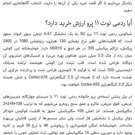
یکدیگر بپردازیم تا اگر قصد خرید یکی از آن‌ها را دارید، انتخاب آگاهانه‌تری انجام
دهید.
آیا ردمی نوت ۱۱ پرو ارزش خرید دارد؟
شیائومی ردمی نوت 11 پرو 5G به یک نمایشگر 6.67 اینچی سوپر امولد مجهز
است که قابلیت‌هایی نظیر نرخ نوسازی 120 هرتزی، رزولوشن 1080 در 2400
پیکسل، تراکم پیکسلی 395 در هر اینچ و HDR10 دارد. خوشبختانه این گوشی
میان رده از جک 3.5 میلی متری هدفون بهره می‌برد و اسپیکرهای استریوی آن
دوگانه طراحی شده است. قلب تپنده این گوشی هوشمند تراشه مدیاتک
دایمنسیتی 920 است که با فرآیند 6 نانومتری طراحی شده و پردازنده مرکزی آن
هشت هسته دارد که 2 هسته آن 2.5 گیگاهرتزی Cortex-A78 و شش هسته
دیگر 2.0 گیگاهرتزی Cortex-A55 خواهند بود.
در پنل پشتی نسخه‌ی پرو خانواده ردمی نوت 11 با سیستم چهارگانه دوربین‌های
عریض، فوق عریض، ماکرو و عمق سنج روبه‌رو می‌شویم که به ترتیب 108+8+2+2
مگاپیکسل هستند. لنز اصلی 108 مگاپیکسلی مجهز به قابلیت فوکوس خودکار
دوال پیکسل با تشخیص فاز است، ولی سایر سنسورها از چنین قابلیتی بی‌بهره
مانده‌اند. خوشبختانه امکان فیلمبرداری با رزولوشن 4K با نرخ 30 فریم بر ثانیه
وجود دارد و دوربین سلفی 16 مگاپیکسلی هم توانایی ثبت تصاویر خوبی را خواهد