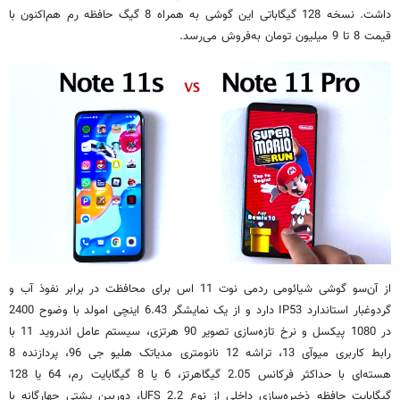
داشت. نسخه 128 گیگاباتی این گوشی به همراه 8 گیگ حافظه رم هم‌اکنون با
قیمت 8 تا 9 میلیون تومان به‌فروش می‌رسد.
از آن‌سو گوشی شیائومی ردمی نوت 11 اس برای محافظت در برابر نفوذ آب و
گردوغبار استاندارد IP53 دارد و از یک نمایشگر 6.43 اینچی امولد با وضوح 2400
در 1080 پیکسل و نرخ تازه‌سازی تصویر 90 هرتزی، سیستم عامل اندروید 11 با
رابط کاربری میوآی 13، تراشه 12 نانومتری مدیاتک هلیو جی 96، پردازنده 8
هسته‌ای با حداکثر فرکانس 2.05 گیگاهرتز، 6 یا 8 گیگابایت رم، 64 یا 128
گیگابایت حافظه ذخیره‌سازی داخلی از نوع UFS 2.2، دوربین پشتی چهارگانه با