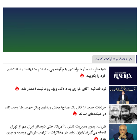
در بحث مشارکت کنید
شما نظر بدهید/ خبرآنلاین را چگونه می‌بینید؟ پیشنهادها و انتقادهای
خود را بگویید
قوه قضائیه: آقای خرازی به دادگاه ویژه روحانیت احضار شد
جزئیات جدید از قتل یک مداح/ پخش ویدئوی پیکر حمیدرضا رجب‌زاده
در شبکه‌های معاند
ظریف: بدون مدیریت تنش با آمریکا، حتی دوستان ایران هم از تهران
فاصله می‌گیرند/ایران نباید در مذاکرات با ترامپ قربانی روسیه و چین
شود