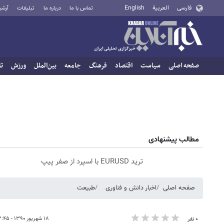
فارسی
العربية
English
تماس با ما
درباره ما
تبلیغات
آرشی
صفحه اصلی
سیاست
اقتصاد
فرهنگ
جامعه
بین‌الملل
ورزش
تا
مطالب پیشنهادی
ترید EURUSD با اسپرد از صفر پیپ
صفحه اصلی
اخبار دانش و فناوری
طبیعت
۱۸ شهریور ۱۳۹۰ - ۱۳:۴۵
۰ نفر