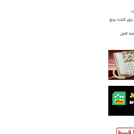
ت
 آرامکو برای کشت برنج
شه کامل