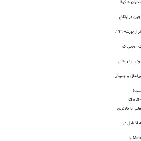
 جهان شکوفا
ین در ارتفاع
پیچ‌های ۳۱ میلیارد تومانی پاگانی، گران‌تر از پورشه ۹۱۱ /
 سه قابلیت رویایی که
ودرو را روشن
یرفعال و جمینای
یست؟
ی‌هایی با بالاترین
 اختلال در
لپ‌تاپ فوق‌سبک هواوی MateBook Pro S با