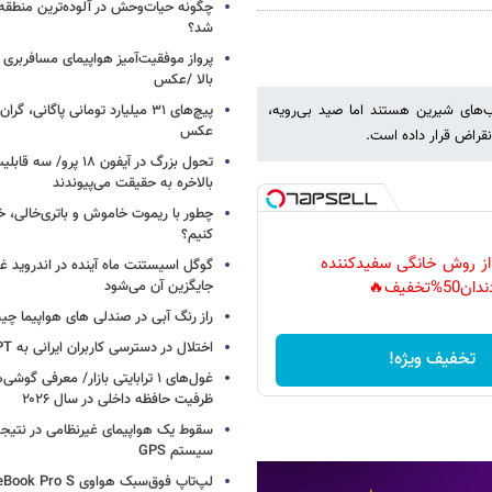
چگونه حیات‌وحش در آلوده‌ترین منطقه
شد؟
پرواز موفقیت‌آمیز هواپیمای مسافربری چ
بالا /عکس
 آب‌های شیرین هستند اما صید بی‌رویه،
عکس
نقراض قرار داده است.
تحول بزرگ در آیفون ۱۸ پرو/
بالاخره به حقیقت می‌پیوندند
چطور با ریموت خاموش و باتری‌خالی، خ
کنیم؟
 از روش خانگی سفیدکننده
گوگل اسیستنت ماه آینده در اندروید غ
جایگزین آن می‌شود
دان50%تخفیف🔥
راز رنگ آبی در صندلی های هواپیما چ
اختلال در دسترسی کاربران ایرانی به ChatGPT
تخفیف ویژه!
غول‌های ۱ ترابایتی بازار/ معرفی گوش
ظرفیت حافظه داخلی در سال ۲۰۲۶
سقوط یک هواپیمای غیرنظامی در نتیجه
سیستم‌ GPS