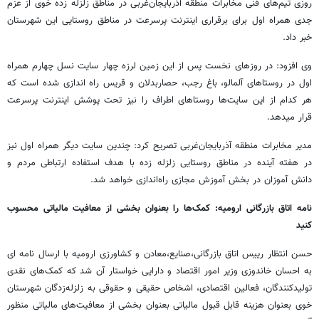
روزی تیم‌های فنی مخابرات منطقه آذربایجان‌غربی در مناطق زلزله زده خوی از عزم
جدی همراه اول برای برقراری اینترنت پرسرعت در مناطق روستایی این شهرستان
خبر داد.
وی افزود: در روزهای نخست پس از این زمین لرزه چهار سایت نسل چهارم همراه
اول در روستاهای آلمالو، باغ رجب، حصاربدلان و قریس راه اندازی شده است که
هر کدام از این سایت‌ها روستاهای اطراف را نیز تحت پوشش اینترنت پرسرعت
قرار میدهد.
مدیر مخابرات منطقه آذربایجان‌غربی تصریح کرد: چندین سایت دیگر همراه اول نیز
در هفته آینده در مناطق روستایی زلزله زده با هدف استفاده ارتباطی مردم و
دانش آموزان در بخش آموزش مجازی راه‌اندازی خواهد شد.
نامه اتاق بازرگانی ارومیه: کمک‌ها را بعنوان بخشی از معافیت مالیاتی محسوب
کنید
حسن انتظار رییس اتاق بازرگانی،صنایع،معادن و کشاورزی ارومیه با ارسال نامه ای
به احسان خاندوزی وزیر امور اقتصاد و دارایی خواستار آن شد که کمک‌های نقدی
تولیدکنندگان، فعالین اقتصادی، اشخاص حقیقی و حقوقی به زلزله‌زدگان شهرستان
خوی بعنوان هزینه قابل قبول مالیاتی بعنوان بخشی از معافیت‌های مالیاتی منظور