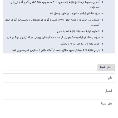
آخرین خبرها از مناطق زلزله زده خوی: ۸۱۶ مصدوم، ۱۵۰ قطعی گاز و آغاز ارزیابی
خسارات
برق مناطق زلزله‌زده شهرستان خوی وصل شد
جدیدترین جزئیات از زلزله خوی :۶۰۰ زخمی و فوت دو هموطن / تاسیسات گاز در خوی
آسیبی…
تصاویر اولیه خسارات زلزله شدید خوی
برق در مناطق زلزله زده خوی پایدار است / سالن‌های ورزشی در اختیار زلزله‌زدگان قرار…
خوی دوباره لرزید این بار ۵.۹ ریشتر
در پی زلزله ۵.۹ ریشتر خوی: هلال احمر در آماده باش / مدارس غیرحضوری شد
نظر شما