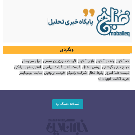
وبگردی
خبرآنلاین
راه نو آنلاین
بازی آنلاین
قیمت تلویزیون سونی
مبل مینیمال
جراح بینی گوشتی
پرشین هتل
قیمت آهن فولاد ایرانیان
اعتبارسنجی بانکی
قیمت طلا امروز
بلیط قطار
شرکت رادوکو
قیمت پروفیل
سایت یوتوتایمز
خرید اکانت chatgpt
نسخه دسکتاپ