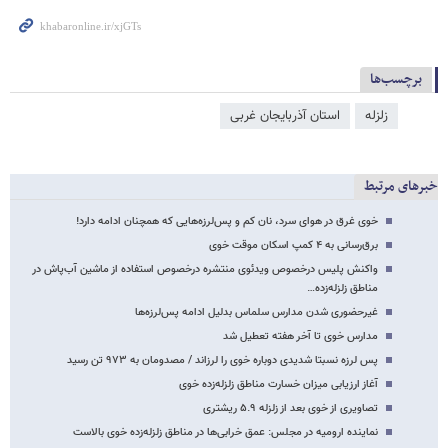
برچسب‌ها
زلزله
استان آذربایجان غربی
خبرهای مرتبط
خوی غرق در هوای سرد، نان کم و پس‌لرزه‌هایی که همچنان ادامه دارد!
برق‌رسانی به ۴ کمپ اسکان موقت خوی
واکنش پلیس درخصوص ویدئوی منتشره درخصوص استفاده از ماشین آب‌پاش در
مناطق زلزله‌زده…
غیرحضوری شدن مدارس سلماس بدلیل ادامه پس‌لرزه‌ها
مدارس خوی تا آخر هفته تعطیل شد
پس لرزه نسبتا شدیدی دوباره خوی را لرزاند / مصدومان به ۹۷۳ تن رسید
آغاز ارزیابی میزان خسارت مناطق زلزله‌زده خوی
تصاویری از خوی بعد از زلزله ۵.۹ ریشتری
نماینده ارومیه در مجلس: عمق خرابی‌ها در مناطق زلزله‌زده خوی بالاست